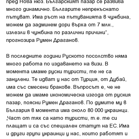
пред Нова нюз. Българският пазар се развива
много динамично. Българите непрекъснато
пътуват. Има ръст на пътуванията в чужбина,
можем да задминем дори върха от 7 млн.,
излезли в чужбина по различни причини“,
прогнозира Румен Драганов.
В последните години Руското посолство няма
много работа по издаването на визи. В
момента имаме руски туристи, те не са
занулени. Те идват у нас от Турция, от Дубай,
има със смесени бракове. Въпросът е, че не
можем да имаме икономическа изгода от руския
пазар, поясни Румен Драганов. По думите му в
България в момента има около 80 000 украинци.
„Част от тях са като туристи, т.е. те си
плащат и са със специален статут на ЕС. Има
и други групи украинци у нас, които работят и