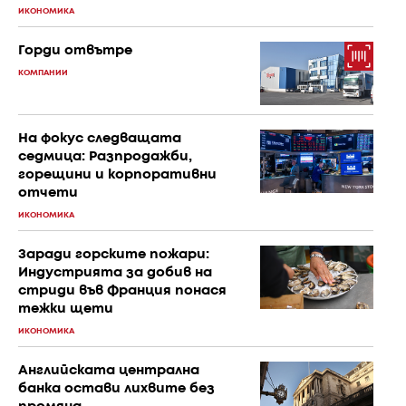
ИКОНОМИКА
Горди отвътре
КОМПАНИИ
На фокус следващата
седмица: Разпродажби,
горещини и корпоративни
отчети
ИКОНОМИКА
Заради горските пожари:
Индустрията за добив на
стриди във Франция понася
тежки щети
ИКОНОМИКА
Английската централна
банка остави лихвите без