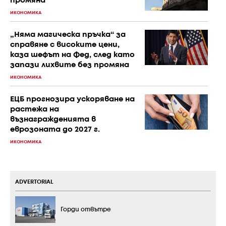
промяна
ИКОНОМИКА
„Няма магическа пръчка“ за
справяне с високите цени,
каза шефът на Фед, след като
запази лихвите без промяна
ИКОНОМИКА
ЕЦБ прогнозира ускоряване на
растежа на
възнагражденията в
еврозоната до 2027 г.
ИКОНОМИКА
ADVERTORIAL
Горди отвътре