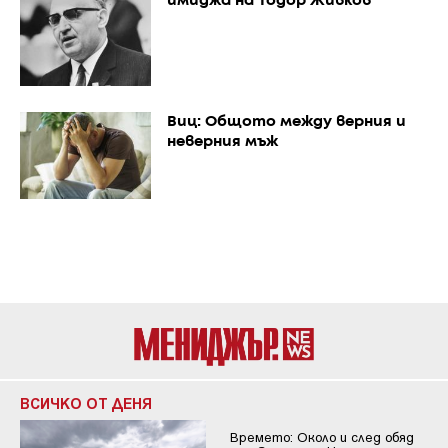
имиджа на Тодор Живков
Виц: Общото между верния и
неверния мъж
ВСИЧКО ОТ ДЕНЯ
Времето: Около и след обяд