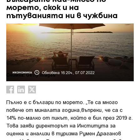
морето, скок и на
пътуванията ни в чужбина
Обновена 16:20ч., 07.07.2022
ИКОНОМИКА
Снимка: Getty Images
Пълно е с българи по морето. „Те са много
повече от миналата година,въпреки, че са с
14% по-малко от пикът, който е бил през 2019 г.
Това заяви директорът на Института за
оценка и анализи в туризма Румен Драганов