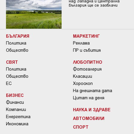
над Западна и Централна
България ще се заоблачи
БЪЛГАРИЯ
МАРКЕТИНГ
Политика
Реклама
Общество
ПР и събития
СВЯТ
ЛЮБОПИТНО
Политика
Фотогалерия
Общество
Класации
ЕС
Хороскоп
На днешната дата
БИЗНЕС
Цитат на деня
Финанси
Компании
НАУКА И ЗДРАВЕ
Енергетика
АВТОМОБИЛИ
Икономика
СПОРТ