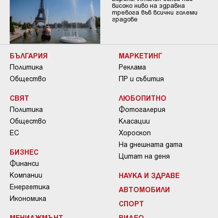
високо ниво на здравна
тревога във всички големи
градове
БЪЛГАРИЯ
МАРКЕТИНГ
Политика
Реклама
Общество
ПР и събития
СВЯТ
ЛЮБОПИТНО
Политика
Фотогалерия
Общество
Класации
ЕС
Хороскоп
На днешната дата
БИЗНЕС
Цитат на деня
Финанси
Компании
НАУКА И ЗДРАВЕ
Енергетика
АВТОМОБИЛИ
Икономика
СПОРТ
МЕНИДЖМЪНТ
ВИДЕО