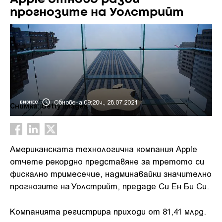
прогнозите на Уолстрийт
Обновена 09:20ч., 28.07.2021
БИЗНЕС
Снимка: Getty images
Американската технологична компания Apple
отчете рекордно представяне за третото си
фискално тримесечие, надминавайки значително
прогнозите на Уолстрийт, предаде Си Ен Би Си.
Компанията регистрира приходи от 81,41 млрд.