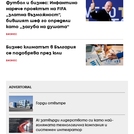
Футбол и бизнес: Инфантино
нарече проектът на FIFA
„златна възможност“,
бившият шеф го определи
като „загуба на душата“
БИЗНЕС
Бизнес климатът в България
се подобрява през юли
БИЗНЕС
ADVERTORIAL
Горди отвътре
А1 затвърди лидерството си като най-
голямата технологична компания и
системен интегратор