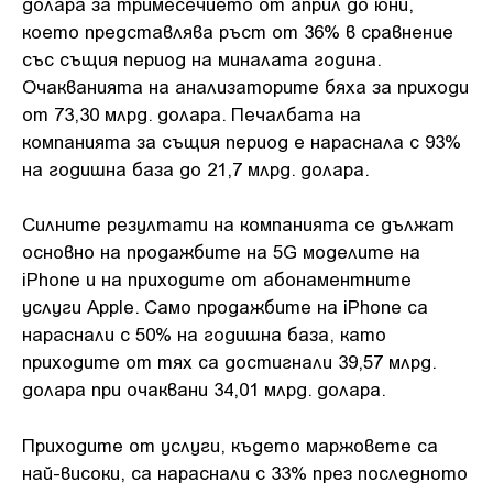
долара за тримесечието от април до юни,
което представлява ръст от 36% в сравнение
със същия период на миналата година.
Очакванията на анализаторите бяха за приходи
от 73,30 млрд. долара. Печалбата на
компанията за същия период е нараснала с 93%
на годишна база до 21,7 млрд. долара.
Силните резултати на компанията се дължат
основно на продажбите на 5G моделите на
iPhone и на приходите от абонаментните
услуги Apple. Само продажбите на iPhone са
нараснали с 50% на годишна база, като
приходите от тях са достигнали 39,57 млрд.
долара при очаквани 34,01 млрд. долара.
Приходите от услуги, където маржовете са
най-високи, са нараснали с 33% през последното