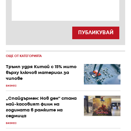
ПУБЛИКУВАЙ
ОЩЕ ОТ КАТЕГОРИЯТА
Тръмп удря Китай с 15% мито
върху ключов материал за
чипове
БИЗНЕС
„Спайдърмен: Нов ден“ стана
най-касовият филм на
годината в рамките на
седмица
БИЗНЕС