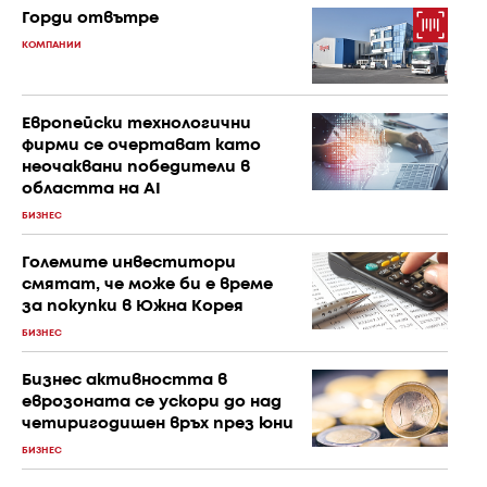
Горди отвътре
КОМПАНИИ
Европейски технологични
фирми се очертават като
неочаквани победители в
областта на AI
БИЗНЕС
Големите инвеститори
смятат, че може би е време
за покупки в Южна Корея
БИЗНЕС
Бизнес активността в
еврозоната се ускори до над
четиригодишен връх през юни
БИЗНЕС