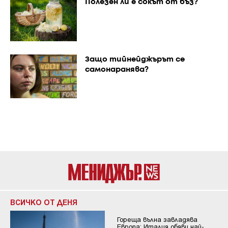
Полезен ли е сокът от бъз?
Защо тийнейджърът се
самонаранява?
ВСИЧКО ОТ ДЕНЯ
Гореща вълна завладява
Европа: Италия обяви най-