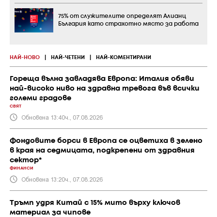
75% от служителите определят Алианц
България като страхотно място за работа
НАЙ-НОВО
|
НАЙ-ЧЕТЕНИ
|
НАЙ-КОМЕНТИРАНИ
Гореща вълна завладява Европа: Италия обяви
най-високо ниво на здравна тревога във всички
големи градове
СВЯТ
Обновена 13:40ч., 07.08.2026
Фондовите борси в Европа се оцветиха в зелено
в края на седмицата, подкрепени от здравния
сектор*
ФИНАНСИ
Обновена 13:20ч., 07.08.2026
Тръмп удря Китай с 15% мито върху ключов
материал за чипове