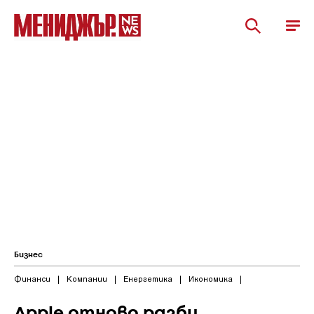
Бизнес
Финанси
|
Компании
|
Енергетика
|
Икономика
|
Apple отново разби