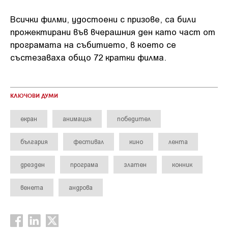
Всички филми, удостоени с призове, са били
прожектирани във вчерашния ден като част от
програмата на събитието, в което се
състезаваха общо 72 кратки филма.
КЛЮЧОВИ ДУМИ
екран
анимация
победител
българия
фестивал
кино
лента
дрезден
програма
златен
конник
венета
андрова