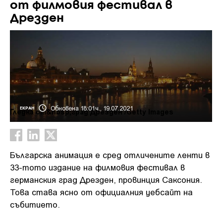
от филмовия фестивал в
Дрезден
Обновена 18:01ч., 19.07.2021
ЕКРАН
Гледка от&nbsp;град Дрезден /Getty Images
Българска анимация е сред отличените ленти в
33-тото издание на филмовия фестивал в
германския град Дрезден, провинция Саксония.
Това става ясно от официалния уебсайт на
събитието.