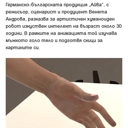
Германско-българската продукция „Айва“, с
режисьор, сценарист и продуцент Венета
Андрова, разказва за артистичен хуманоиден
робот изкуствен интелект на възраст около 30
години. В рамките на анимацията той изучава
мъжкото голо тяло и подготвя скици за
картините си.