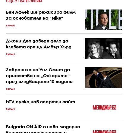
ОЩЕ ОТ КАТЕГОРИЯТА
Бен Афлек ще режисира филм
за основателя на "Nike"
ЕКРАН
Джони Деп заведе дело за
клевета срещу Амбър Хърд
ЕКРАН
Забраниха на Уил Смит да
присъства на „Оскарите“
през следващите 10 години
ЕКРАН
bTV пуска нов спортен сайт
ЕКРАН
Bulgaria ON AIR с нова модерна