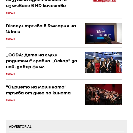
визуална идентичност и
излъчване в HD качество
ЕКРАН
Disney+ тръгва в България на
14 юни
ЕКРАН
„CODA: Дете на глухи
родители“ грабна „Оскар" за
най-добър филм
ЕКРАН
"Сърцето на машината"
тръгва от днес по кината
ЕКРАН
ADVERTORIAL