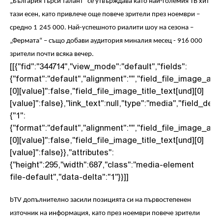
„България търси талант“ се утвърждава като най-големия ТВ хит
тази есен, като привлече още повече зрители през ноември
–
средно
1
245
000
.
Най-успешното риалити шоу на сезона –
„Фермата“ – също добави аудитория миналия месец -
916 000
зрители почти всяка вечер
.
[[{"fid":"344714","view_mode":"default","fields":
{"format":"default","alignment":"","field_file_image_alt
[0][value]":false,"field_file_image_title_text[und][0]
[value]":false},"link_text":null,"type":"media","field_delt
{"1":
{"format":"default","alignment":"","field_file_image_alt
[0][value]":false,"field_file_image_title_text[und][0]
[value]":false}},"attributes":
{"height":295,"width":687,"class":"media-element
file-default","data-delta":"1"}}]]
bTV
допълнително засили позицията си на първостепенен
източник на информация, като през ноември повече зрители