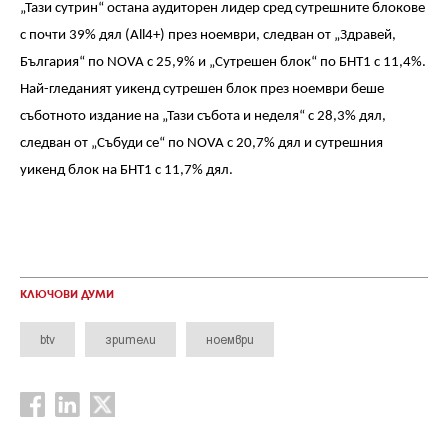
„Тази сутрин“ остана аудиторен лидер сред сутрешните блокове
с почти
39%
дял
(All4+)
през ноември
,
следван от „Здравей,
България“ по
NOVA
с 25,9
%
и „Сутрешен блок“ по БНТ1 с 11,4
%.
Най-гледаният уикенд сутрешен блок през ноември беше
съботното издание на „Тази събота и неделя“ с
28,3%
дял,
следван от „Събуди се“ по
NOVA
с 20,7
%
дял и сутрешния
уикенд блок на БНТ1 с 11,7
%
дял
.
КЛЮЧОВИ ДУМИ
btv
зрители
ноември