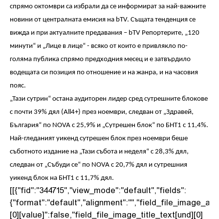
спрямо октомври са избрали да се информират за най-важните
новини от централната емисия на
bTV.
Същата тенденция се
вижда и при актуалните предавания –
bTV
Репортерите
,
„
120
минути“ и „Лице в лице“ - всяко от които е привлякло по-
голяма публика спрямо предходния месец и е затвърдило
водещата си позиция по отношение и на жанра, и на часовия
пояс
.
„Тази сутрин“ остана аудиторен лидер сред сутрешните блокове
с почти
39%
дял
(All4+)
през ноември
,
следван от „Здравей,
България“ по
NOVA
с 25,9
%
и „Сутрешен блок“ по БНТ1 с 11,4
%.
Най-гледаният уикенд сутрешен блок през ноември беше
съботното издание на „Тази събота и неделя“ с
28,3%
дял,
следван от „Събуди се“ по
NOVA
с 20,7
%
дял и сутрешния
уикенд блок на БНТ1 с 11,7
%
дял
.
[[{"fid":"344715","view_mode":"default","fields":
{"format":"default","alignment":"","field_file_image_alt
[0][value]":false,"field_file_image_title_text[und][0]