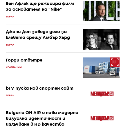
Бен Афлек ще режисира филм
за основателя на "Nike"
ЕКРАН
Джони Деп заведе дело за
клевета срещу Амбър Хърд
ЕКРАН
Горди отвътре
КОМПАНИИ
bTV пуска нов спортен сайт
ЕКРАН
Bulgaria ON AIR с нова модерна
визуална идентичност и
излъчване в HD качество