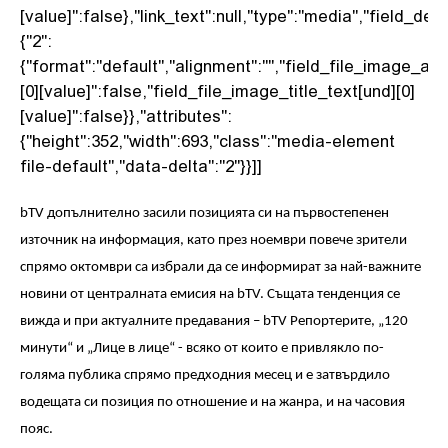
[value]":false},"link_text":null,"type":"media","field_delt
{"2":
{"format":"default","alignment":"","field_file_image_alt
[0][value]":false,"field_file_image_title_text[und][0]
[value]":false}},"attributes":
{"height":352,"width":693,"class":"media-element
file-default","data-delta":"2"}}]]
bTV
допълнително засили позицията си на първостепенен
източник на информация, като през ноември повече зрители
спрямо октомври са избрали да се информират за най-важните
новини от централната емисия на
bTV.
Същата тенденция се
вижда и при актуалните предавания –
bTV
Репортерите
,
„
120
минути“ и „Лице в лице“ - всяко от които е привлякло по-
голяма публика спрямо предходния месец и е затвърдило
водещата си позиция по отношение и на жанра, и на часовия
пояс
.