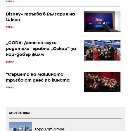
ЕКРАН
Disney+ тръгва в България на
14 юни
ЕКРАН
„CODA: Дете на глухи
родители“ грабна „Оскар" за
най-добър филм
ЕКРАН
"Сърцето на машината"
тръгва от днес по кината
ЕКРАН
ADVERTORIAL
Горди отвътре