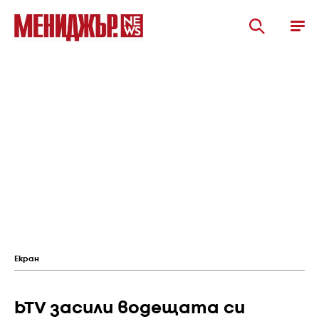
Екран
bTV засили водещата си