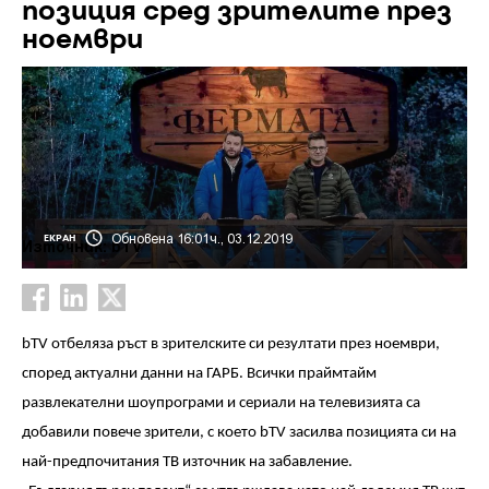
позиция сред зрителите през
ноември
Обновена 16:01ч., 03.12.2019
ЕКРАН
Източник: bTV
bTV
отбеляза ръст в зрителските си резултати през ноември,
според актуални данни на ГАРБ
.
Всички праймтайм
развлекателни шоупрограми и сериали на телевизията са
добавили повече зрители, с което
bTV
засилва позицията си на
най-предпочитания ТВ източник на забавление
.