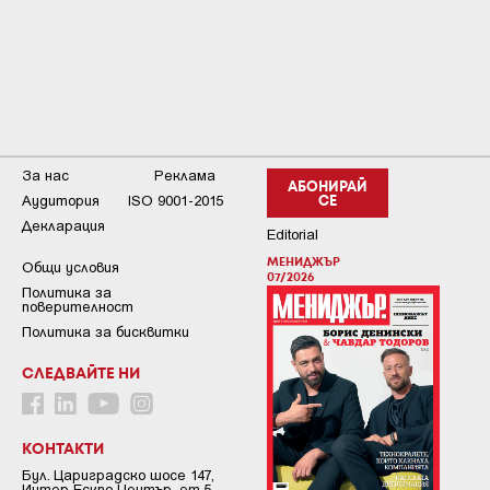
За нас
Реклама
АБОНИРАЙ
Аудитория
ISO 9001-2015
СЕ
Декларация
Editorial
МЕНИДЖЪР
Общи условия
07/2026
Пoлитикa зa
пoвepитeлнocт
Политика за бисквитки
СЛЕДВАЙТЕ НИ
КОНТАКТИ
Бул. Цариградско шосе 147,
Интер Ескпо Център, ет.5