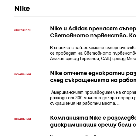
Nike
Nike и Adidas пренасят съп
МАРКЕТИНГ
Световното първенство. Кой
В списъка с най-големите съперничеств
се проведат на Световното първенство
Англия срещу Германия, САЩ срещу Мексико
Nike отчете еднократни раз
КОМПАНИИ
след съкращенията на рабо
Американският производител на спорт
разходи от 300 милиона долара поради 
съкращения на работни места. ...
Компанията Nike е разследв
КОМПАНИИ
дискриминация срещу бели 