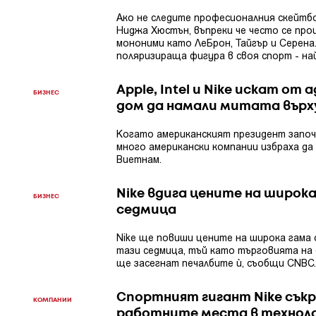
Ако не следите професионалния скейтб
Ниджа Хюстън, въпреки че често се про
мононими като ЛеБрон, Тайгър и Серена
поляризираща фигура в своя спорт - на
Apple, Intel и Nike искат о
БИЗНЕС
дом да намали митата върх
Когато американският президент започ
много американски компании избраха д
Виетнам.
Nike вдига цените на широк
БИЗНЕС
седмица
Nike ще повиши цените на широка гама 
тази седмица, тъй като търговията на 
ще засегнат печалбите ѝ, съобщи CNBC. 
Спортният гигант Nike сък
КОМПАНИИ
работните места в технол