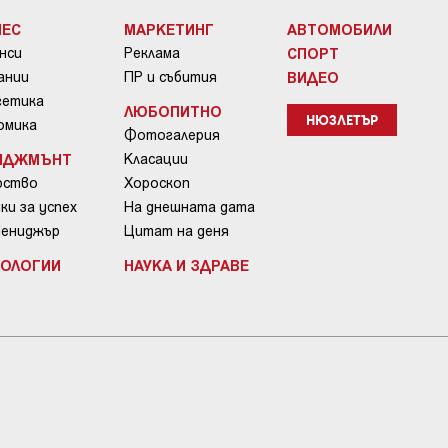
НЕС
МАРКЕТИНГ
АВТОМОБИЛИ
нси
Реклама
СПОРТ
ании
ПР и събития
ВИДЕО
гетика
ЛЮБОПИТНО
омика
НЮЗЛЕТЪР
Фотогалерия
ИДЖМЪНТ
Класации
рство
Хороскоп
ки за успех
На днешната дата
Мениджър
Цитат на деня
НОЛОГИИ
НАУКА И ЗДРАВЕ