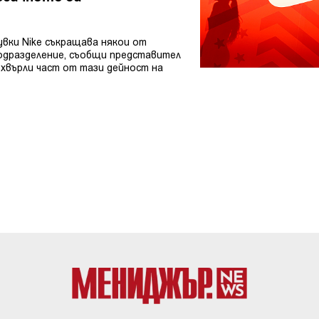
вки Nike съкращава някои от
одразделение, съобщи представител
ехвърли част от тази дейност на