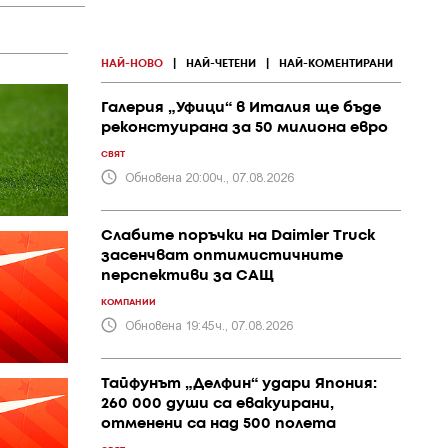
НАЙ-НОВО
|
НАЙ-ЧЕТЕНИ
|
НАЙ-КОМЕНТИРАНИ
Галерия „Уфици“ в Италия ще бъде
реконстуирана за 50 милиона евро
СВЯТ
Обновена 20:00ч., 07.08.2026
Слабите поръчки на Daimler Truck
засенчват оптимистичните
перспективи за САЩ
КОМПАНИИ
Обновена 19:45ч., 07.08.2026
Тайфунът „Делфин“ удари Япония:
260 000 души са евакуирани,
отменени са над 500 полета