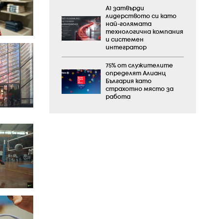
А1 затвърди
лидерството си като
най-голямата
технологична компания
и системен
интегратор
75% от служителите
определят Алианц
България като
страхотно място за
работа