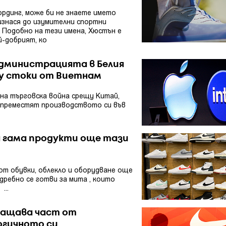
ординг, може би не знаете името
изнася до изумителни спортни
. Подобно на тези имена, Хюстън е
й-добрият, ко
т администрацията в Белия
у стоки от Виетнам
на търговска война срещу Китай,
а преместят производството си във
а гама продукти още тази
от обувки, облекло и оборудване още
дребно се готви за мита , които
...
ращава част от
огичното си