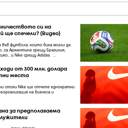
ерничеството си на
 ще спечели? (Видео)
а във футбола, които биха могли да
, са Аржентина срещу Бразилия,
... и Nike срещу Adidas. ...
ходи от 300 млн. долара
тни места
ни стоки Nike ще отчете еднократни
реорганизация на бизнеса и
ана за предполагаема
служители