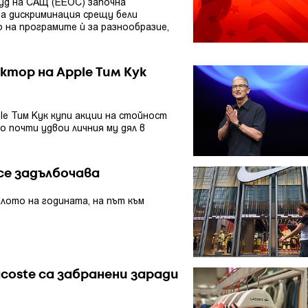
уд на САЩ (EEOC) започна
ма дискриминация срещу бели
 на програмите ѝ за разнообразие,
ктор на Apple Тим Кук
le Тим Кук купи акции на стойност
то почти удвои личния му дял в
се задълбочава
алото на годината, на път към
Lacoste са забранени заради