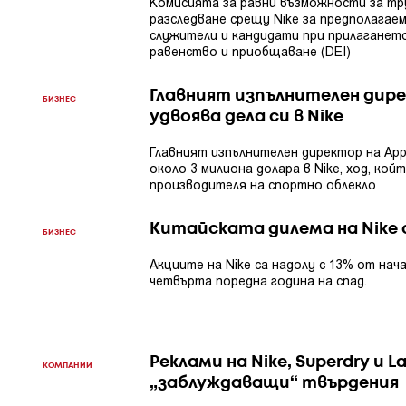
Комисията за равни възможности за тр
разследване срещу Nike за предполагае
служители и кандидати при прилагането
равенство и приобщаване (DEI)
Главният изпълнителен дире
БИЗНЕС
удвоява дела си в Nike
Главният изпълнителен директор на App
около 3 милиона долара в Nike, ход, кой
производителя на спортно облекло
Китайската дилема на Nike 
БИЗНЕС
Акциите на Nike са надолу с 13% от нач
четвърта поредна година на спад.
Реклами на Nike, Superdry и 
КОМПАНИИ
„заблуждаващи“ твърдения