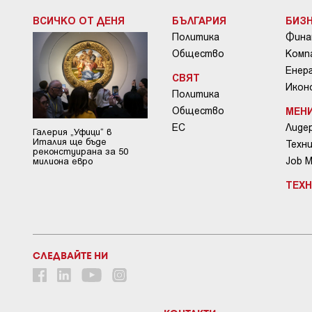
ВСИЧКО ОТ ДЕНЯ
БЪЛГАРИЯ
БИЗ
Политика
Фина
Общество
Комп
Енер
СВЯТ
Икон
Политика
Общество
МЕН
ЕС
Лиде
Галерия „Уфици“ в
Италия ще бъде
Техни
реконстуирана за 50
Job 
милиона евро
ТЕХ
СЛЕДВАЙТЕ НИ