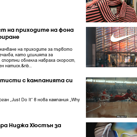
ст на приходите на фона
риране
качване на приходите за първото
ечалба, като усилията за
 спортни облекла набраха скорост,
 натиск.&nb...
ртисти с кампанията си
ан „Just Do It“ в нова кампания „Why
ъра Ниджа Хюстън за