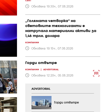
СВЯТ
Обновена 19:30ч., 07.08.2026
„Голямата четворка“ на
световните техногиганти е
натрупала материални активи за
1,46 трлн. долара
КОМПАНИИ
Обновена 19:15ч., 07.08.2026
Горди отвътре
КОМПАНИИ
|
ADVERTORIAL
Обновена 12:20ч., 05.08.2026
ADVERTORIAL
Горди отвътре