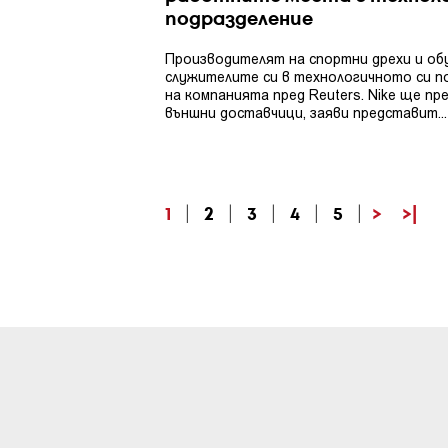
подразделение
Производителят на спортни дрехи и обу
служителите си в технологичното си п
на компанията пред Reuters. Nike ще пр
външни доставчици, заяви представит...
1
|
2
|
3
|
4
|
5
|
>
>|