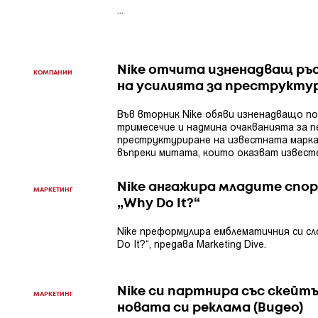
...
Nike отчита изненадващ ръ
КОМПАНИИ
на усилията за преструкту
Във вторник Nike обяви изненадващо по
тримесечие и надмина очакванията за п
преструктуриране на известната марка
въпреки митата, които оказват известен
Nike ангажира младите спо
МАРКЕТИНГ
„Why Do It?“
Nike преформулира емблематичния си слог
Do It?“, предава Marketing Dive.
Nike си партнира със скейт
МАРКЕТИНГ
новата си реклама (Видео)