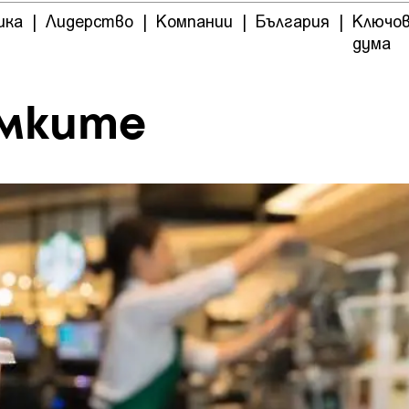
ика
|
Лидерство
|
Компании
|
България
|
Ключо
дума
амките