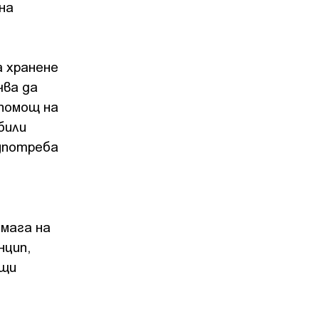
на
 хранене
чва да
 помощ на
били
 употреба
омага на
нцип,
ащи