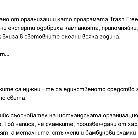
о от организации като програмата Trash Free
ични експерти одобриха кампанията, припомняйки,
 влиза в световните океани всяка година.
т...
мките са нужни - те са единственото средство 
по света.
нпийс съосновател на шотландската организация
. Той написа, че сламките, произвеждани от хар
вят, а металните, стъклени и бамбукови сламки 