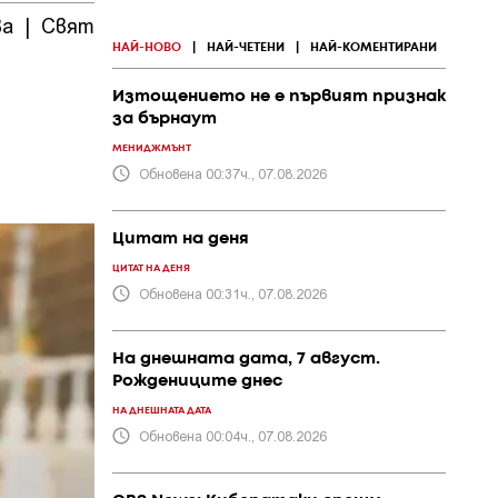
ва
|
Свят
|
ПР и
|
Политика
|
Общество
|
събития
НАЙ-НОВО
|
НАЙ-ЧЕТЕНИ
|
НАЙ-КОМЕНТИРАНИ
Изтощението не е първият признак
за бърнаут
МЕНИДЖМЪНТ
Обновена 00:37ч., 07.08.2026
Цитат на деня
ЦИТАТ НА ДЕНЯ
Обновена 00:31ч., 07.08.2026
На днешната дата, 7 август.
Рождениците днес
НА ДНЕШНАТА ДАТА
Обновена 00:04ч., 07.08.2026