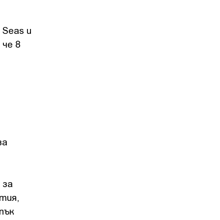
 Seas и
 че 8
за
 за
тия,
пък