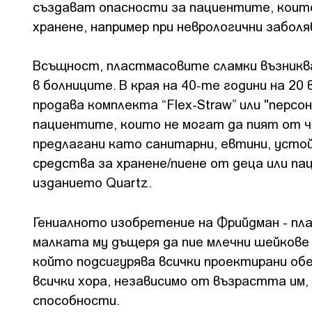
създават опасности за пациентите, коит
хранене, например при неврологични забол
Всъщност, пластмасовите сламки възникв
в болниците. В края на 40-те години на 2
продава комплекта “Flex-Straw” или "перс
пациентите, които не могат да пият от ча
предлагани като санитарни, евтини, усто
средства за хранене/пиене от деца или па
изданието Quartz.
Гениалното изобретение на Фрийдман - пла
малката му дъщеря да пие млечни шейкове и
който подсигурява всички проектирани об
всички хора, независимо от възрастта им
способности.