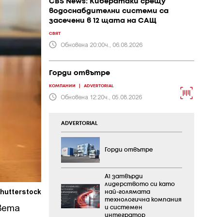
CBS News: Кибератаки срещу
водоснабдителни системи са
засечени в 12 щата на САЩ
СВЯТ
Обновена 20:00ч., 06.08.2026
Горди отвътре
КОМПАНИИ
|
ADVERTORIAL
Обновена 12:20ч., 05.08.2026
ADVERTORIAL
Горди отвътре
А1 затвърди
лидерството си като
hutterstock
най-голямата
технологична компания
света
и системен
интегратор