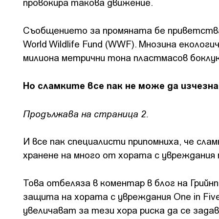
провокира такова движение.
Съобщението за промяната бе приветстван
World Wildlife Fund (WWF). Мнозина еколог
милиона метрични тона пластмасов боклук
Но сламките все пак не може да изчезна
Продължава на страница 2.
И все пак специалисти припомниха, че сла
хранене на много от хората с увреждания 
Това отбеляза в коментар в блог на Грий
защита на хората с увреждания One in Five
увеличават за тези хора риска да се зада