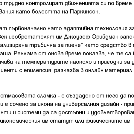
о трудно контролират движенията си по време 
явания като болестта на Паркинсон.
ат първоначално като адаптивна технология за
0 век изобретателят им Джоузеф Фрийдман запо
онализирана тръбичка за пиене" като средство в
ша. Реклама от онова време показва, че те са 
йчиви на температурите наоколо и пригодни за
циенти с епилепсия, разказва в онлайн материал
стмасовата сламка - е създадено от него да п
 е сочено за икона на универсалния дизайн - при
екти и системи да са достъпни и удовлетворяв
, икономическия им статут или физическите им