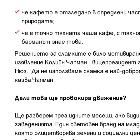
че кафето е отгледано в опредлени час
природата;
че е точно тяхната чаша кафе, с тяхнот
барманът знае това.
Решението за сламките е било мотивирано
изявление Колийн Чапман - вицепрезидент г
Нюз. "Да не използваме сламка е най-добр
казва Чапман.
Дали това ще провокира движение?
Ще разберем през идните месеци, ако вид
заведенията. Един световен бранд на млад
която олицетворява зелени и социални цен