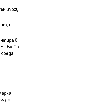
ък върху
ат, и
ентира в
 Би Би Си
 среда",
марка,
ъл да