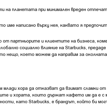
ти на планетата при минимален вреден отпечат
о име написано върху нея, каквато я предпочит
 от партньорите и клиентите на бизнеса, ком
лобално социално влияние на Starbucks, предаде
ото нещо, което можем да направим за околната
им млади хора да отказват да взимат сламки от
ите и хората, които държат кафето им да е с 
ности, като Starbucks, е брандът, който би мог