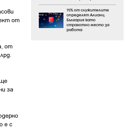
асови
75% от служителите
определят Алианц
фект от
България като
страхотно място за
работа
а, от
лрд.
 ще
ни за
одерно
о е с