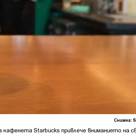
Снимка: S
 кафенета Starbucks привлече вниманието на 