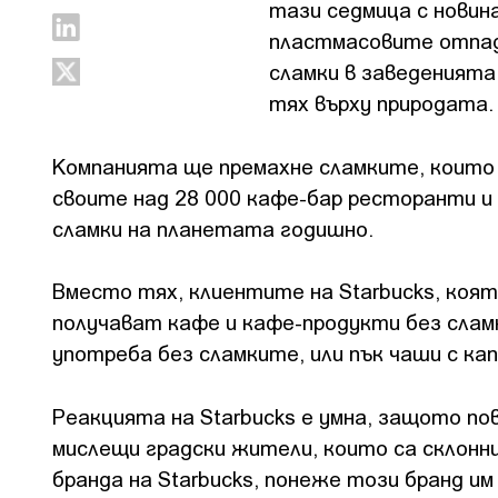
тази седмица с новина
пластмасовите отпадъ
сламки в заведенията 
тях върху природата
Компанията ще премахне сламките, които 
своите над 28 000 кафе-бар ресторанти и
сламки на планетата годишно.
Вместо тях, клиентите на Starbucks, коят
получават кафе и кафе-продукти без сламк
употреба без сламките, или пък чаши с ка
Реакцията на Starbucks е умна, защото по
мислещи градски жители, които са склонни
бранда на Starbucks, понеже този бранд и