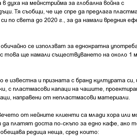
 в духа на мейнстрийма за глобална война с
ци. Тя съобщи, че ще спре да предлага пластм
си по света до 2020 г., за да намали вредния е
.
обичайно се използват за еднократна употреб
 с това ще намали съществуването на около 1 м
о е известна и призната с бранд културата си,
и, с пластмасови капаци на чашите, проектира
паци, направени от непластмасови материали.
вечето от нейните клиенти са млади хора или м
 да платят доста по-скъпо за едно кафе, ако т
м обещава редица неща, сред които: