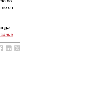
то по
ото от
е да
исание