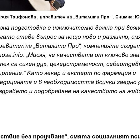
ария Трифонова , управител на „Виталити Про“ . Снимка: 
зна подготовка е изключително важна при всяк
огато става въпрос за нещо ново и различно, см
равител на „Виталити Про“, компанията създат
osa.info. „Мисля, че качествата от ключово зна
тел са силен дух, целеустременост, себеотдав
ърпение.“ Като лекар и експерт по фармация и
медицината и в необходимостта всички заедно 
 здравето и подобряване на качеството на жив
йствие без проучване“, смята социалният пс