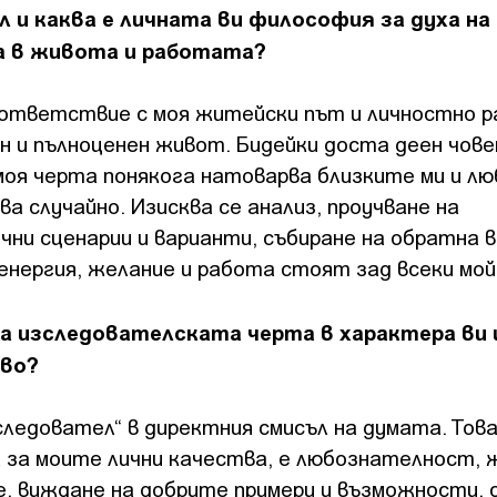
 и каква е личната ви философия за духа на
 в живота и работата?
съответствие с моя житейски път и личностно р
н и пълноценен живот. Бидейки доста деен чове
моя черта понякога натоварва близките ми и л
ава случайно. Изисква се анализ, проучване на
ни сценарии и варианти, събиране на обратна в
нергия, желание и работа стоят зад всеки мой
а изследователската черта в характера ви и
тво?
следовател“ в директния смисъл на думата. Тов
а за моите лични качества, е любознателност, 
те, виждане на добрите примери и възможности,