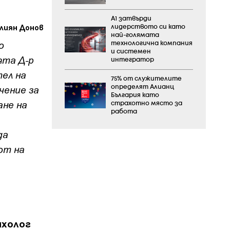
А1 затвърди
Юлиян Донов
лидерството си като
най-голямата
о
технологична компания
и системен
ята Д-р
интегратор
ел на
75% от служителите
чение за
определят Алианц
България като
ане на
страхотно място за
работа
да
от на
ихолог