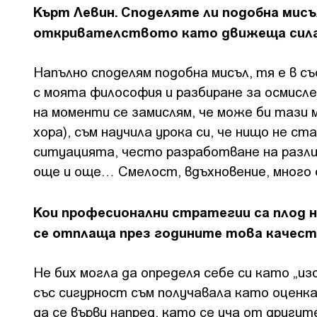
Кърт Левин. Споделяте ли подобна мисъл
откривателството като движеща сила
Напълно споделям подобна мисъл, тя е в 
с моята философия и разбиране за осмисле
на моменти се замислям, че може би тази 
хора), съм научила урока си, че нищо не ст
ситуацията, често разработване на различ
още и още… Смелост, вдъхновение, много е
Кои професионални стратегии са плод н
се отплаща през годините това качес
Не бих могла да определя себе си като „из
със сигурност съм получавала като оценк
да се върви напред, като се уча от други