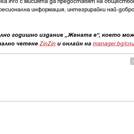
osa.info с мисията да предоставят на общество
фесионална информация, интегрирайки най-добр
но годишно издание „Жената е“, което мож
тално четене
ZinZin
и онлайн на
manager.bg/сп