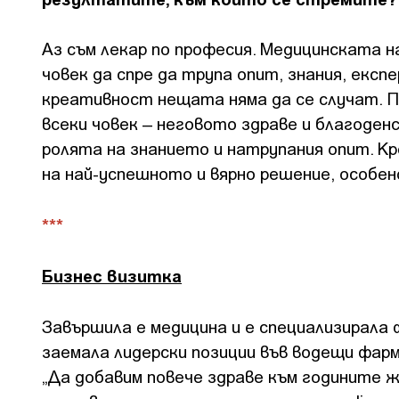
Аз съм лекар по професия. Медицинската на
човек да спре да трупа опит, знания, експе
креативност нещата няма да се случат. П
всеки човек – неговото здраве и благоден
ролята на знанието и натрупания опит. 
на най-успешното и вярно решение, особен
***
Бизнес визитка
Завършила е медицина и е специализирала фа
заемала лидерски позиции във водещи фарм
„Да добавим повече здраве към годините ж