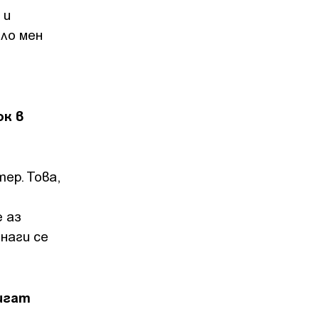
 и
ло мен
ок в
ер. Това,
е аз
наги се
игат