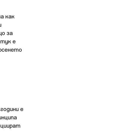
ма как
и
що за
 тук е
ърсенето
 години е
инципа
ициират