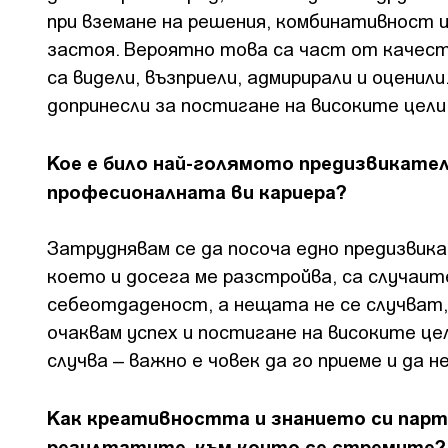
при вземане на решения, комбинативност 
застоя. Вероятно тoва са част от качест
са видели, възприели, адмирирали и оценил
допринесли за постигане на високите цели
Кое е било най-голямото предизвикател
професионалната ви кариера?
Затруднявам се да посоча едно предизвика
което и досега ме разстройва, са случаите
себеотдаденост, а нещата не се случват, к
очаквам успех и постигане на високите це
случва – важно е човек да го приеме и да 
Как креативността и знанието си пар
резултатите, към които се стремите?