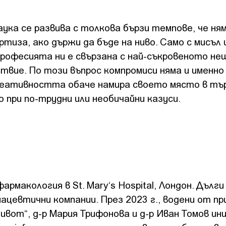
ука се развива с толкова бързи темпове, че ня
ртиза, ако държи да бъде на ниво. Само с мисъл 
рофесията ни е свързана с най-съкровеното не
ствие. По този въпрос компромиси няма и именно
Креативността обаче намира своето място в т
о при по-трудни или необичайни казуси.
рмакология в St. Mary‘s Hospital, Лондон. Дълги
ацевтични компании. През 2023 г., водени от пр
ивот“, д-р Мария Трифонова и д-р Иван Томов ин