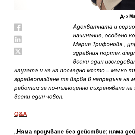
Д-р М
Адекватната и серио
начинание, особено к
Мария Трифонова , уп
здравния портал diagn
всеки един изследова
каузата и не на последно място – малко т
здравеопазване тя вярва в напредъка на 
работим за по-пълноценно съхраняване на
всеки един човек
.
Q&A
„Няма проучване без действие; няма де