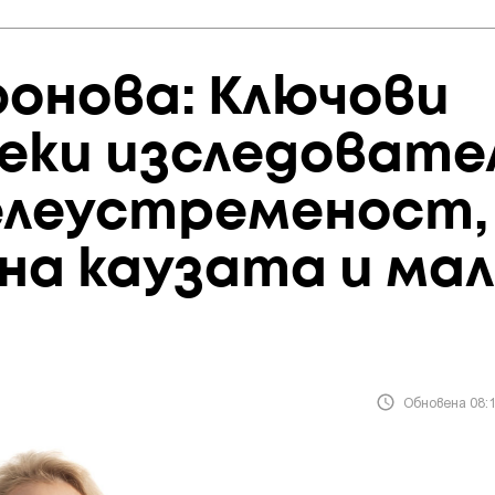
фонова: Ключови
секи изследовате
целеустременост,
на каузата и мал
Обновена 08:1