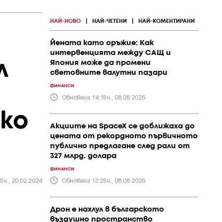
НАЙ-НОВО
|
НАЙ-ЧЕТЕНИ
|
НАЙ-КОМЕНТИРАНИ
Йената като оръжие: Как
интервенцията между САЩ и
л
Япония може да промени
световните валутни пазари
ФИНАНСИ
Обновена 14:15ч., 08.08.2026
ко
Акциите на SpaceX се доближаха до
цената от рекордното първичното
публично предлагане след рали от
327 млрд. долара
ФИНАНСИ
5ч., 20.02.2024
Обновена 13:25ч., 08.08.2026
Дрон е нахлул в българското
въздушно пространство