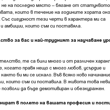
и не на последно място – бягане от статуквото
вата, които в течение на годините хората око
и. Със сигурност тези черти в характера ми са
 и амбиции, които съм си поставяла.
ство за вас и най-трудният за научаване ур
телство, те са били много и от различен характ
, когато правя нещо с много любов, усърдие и
акто би ми се искало. Във всяко ново начинани
ли, които съм си поставила. В живота това неви
не позволи да бъде демотивиран и обезкуражен.
тнират в полето на вашата професия и пост