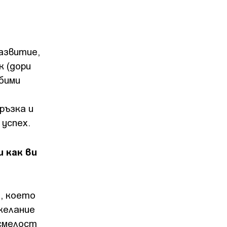
азвитие,
к (дори
юбими
ръзка и
 успех.
 как ви
а, което
желание
 смелост