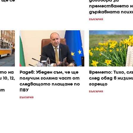
 ще се
договора за
преместването н
държавната псих
БЪЛГАРИЯ
то на
Радев: Убеден съм, че ще
Времето: Тихо, сл
0, 12,
получим голяма част от
след обяд в низин
следващото плащане по
горещо
ат
ПВУ
БЪЛГАРИЯ
БЪЛГАРИЯ