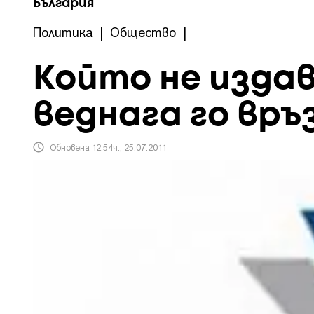
България
Политика
|
Общество
|
Който не издав
веднага го връ
Обновена 12:54ч., 25.07.2011