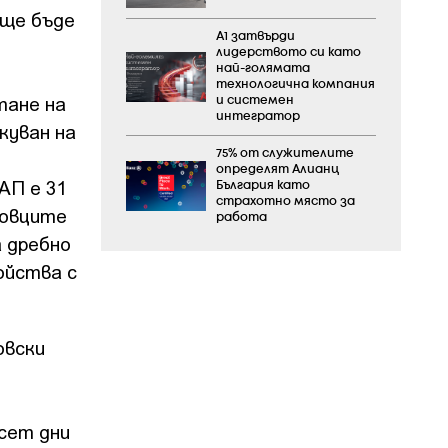
 ще бъде
А1 затвърди
лидерството си като
най-голямата
технологична компания
тане на
и системен
интегратор
куван на
75% от служителите
определят Алианц
АП е 31
България като
страхотно място за
говците
работа
а дребно
ойства с
овски
сет дни