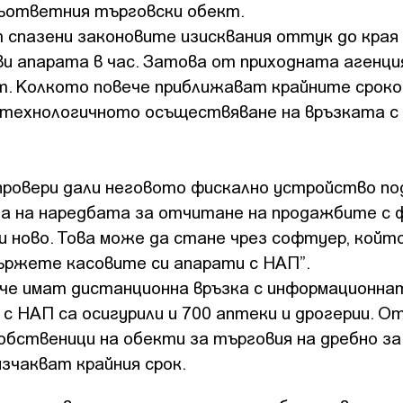
съответния търговски обект.
т спазени законовите изисквания оттук до края
ови апарата в час. Затова от приходната агенци
т. Колкото повече приближават крайните сроко
а технологичното осъществяване на връзката с
провери дали неговото фискално устройство по
та на наредбата за отчитане на продажбите с 
и ново. Това може да стане чрез софтуер, койт
вържете касовите си апарати с НАП”.
ече имат дистанционна връзка с информационна
с НАП са осигурили и 700 аптеки и дрогерии. О
бственици на обекти за търговия на дребно за
зчакват крайния срок.