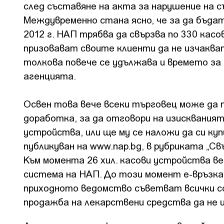
след съставяне на акта за нарушение на 
Междувременно стана ясно, че за да бъда
2012 г. НАП трябва да свързва по 330 кас
призовават своите клиенти да не изчаква
толкова повече се удължава и времето з
агенцията.
Освен това вече всеки търговец може да 
доработка, за да отговори на изисквания
устройства, или ще му се наложи да си куп
публикуван на www.nap.bg, в рубриката „С
Към момента 26 хил. касови устройства в
система на НАП. До този момент е-връзка 
приходното ведомство съветват всички со
продажба на лекарствени средства да не и