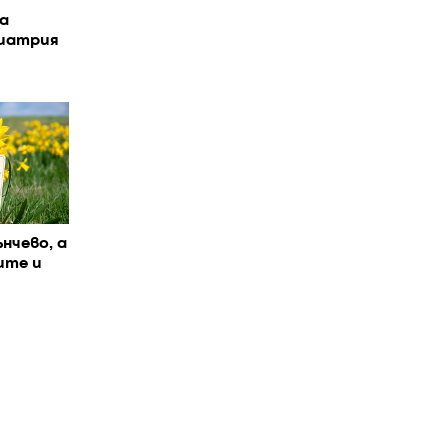
а
иатрия
ънчево, а
ите и