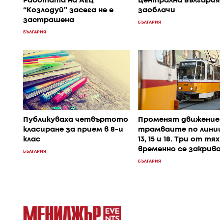
Работата на АЕЦ
Централна България
“Козлодуй” засега не е
заоблачи
застрашена
БЪЛГАРИЯ
БЪЛГАРИЯ
Публикуваха четвъртото
Променят движение
класиране за прием в 8-и
трамваите по линии 1
клас
13, 15 и 18. Три от тях
временно се закрив
БЪЛГАРИЯ
БЪЛГАРИЯ