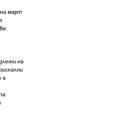
 на март
я
ве,
длежи на
фискални
о е
та
т