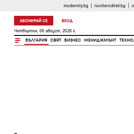
modernity.bg
noviteroditeli.bg
o
АБОНИРАЙ СЕ
ВХОД
Четвъртък, 06 август, 2026 г.
БЪЛГАРИЯ
СВЯТ
БИЗНЕС
МЕНИДЖМЪНТ
ТЕХНО