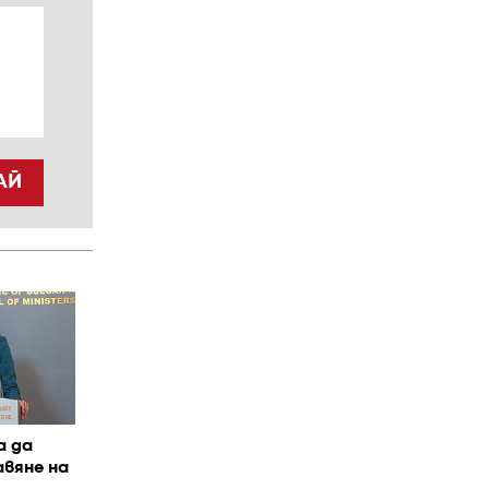
АЙ
а да
авяне на