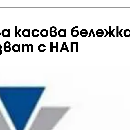
а касова бележка
зват с НАП