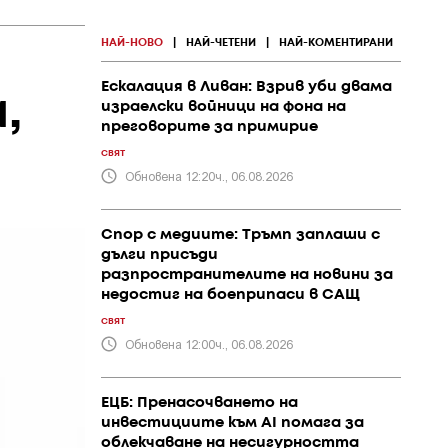
НАЙ-НОВО
|
НАЙ-ЧЕТЕНИ
|
НАЙ-КОМЕНТИРАНИ
Ескалация в Ливан: Взрив уби двама
,
израелски войници на фона на
преговорите за примирие
СВЯТ
Обновена 12:20ч., 06.08.2026
Спор с медиите: Тръмп заплаши с
дълги присъди
разпространителите на новини за
недостиг на боеприпаси в САЩ
СВЯТ
Обновена 12:00ч., 06.08.2026
ЕЦБ: Пренасочването на
инвестициите към AI помага за
облекчаване на несигурността