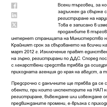
Всеки търговец, за к
задължен да свърже с
регистриране на нар
Това е записано в из
продажбите в търговс
интернет страницата на Министерство н
Крайният срок за свързването на всички 
март 2012 г. Изключение правят единств
на зърно, регистрирани по ДДС. Според по
с лекарствени средства трябва да осигур
приходната агенция до края на август, а тъ
Предсрочно с данъчните ще трябва да се 
обекти, при които инспекторите на НАП к
регистриране, въвеждане или извеждане о
предвижданите промени, е-връзка с прихо