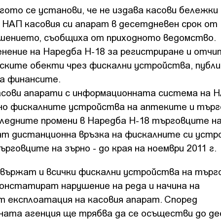
огото се установи, че не издава касови бележки
 НАП касовия си апарат в десетдневен срок от
ушението, съобщиха от приходното ведомство.
менение на Наредба Н-18 за регистриране и отчи
ките обекти чрез фискални устройства, публи
а финансите.
касови апарати с информационната система на Н
ено фискалните устройства на аптеките и тър
следните промени в Наредба Н-18 търговците н
ят дистанционна връзка на фискалните си устр
рговците на зърно - до края на ноември 2011 г.
свържат и всички фискални устройства на търг
онстатират нарушение на реда и начина на
т експлоатация на касовия апарат. Според
дната агенция ще трябва да се осъществи до де