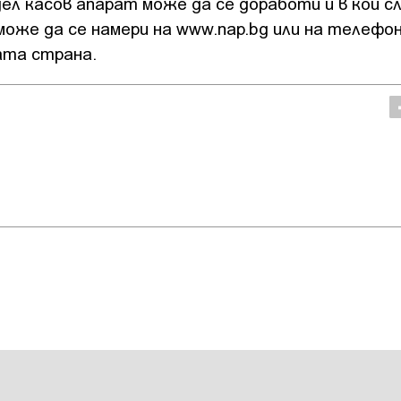
л касов апарат може да се доработи и в кои сл
оже да се намери на www.nap.bg или на телефон
ата страна.