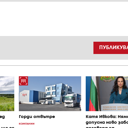
ПУБЛИКУВ
ед
Горди отвътре
Катя Ивкова: Ням
допусна ново заб
КОМПАНИИ