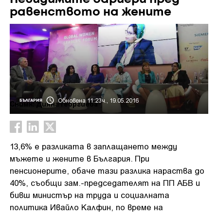
равенството на жените
Обновена 11:23ч., 19.05.2016
БЪЛГАРИЯ
Снимк: Дияна Георгиева
13,6% е разликата в заплащането между
мъжете и жените в България. При
пенсионерите, обаче тази разлика нараства до
40%, съобщи зам.-председателят на ПП АБВ и
бивш министър на труда и социалната
политика Ивайло Калфин, по време на