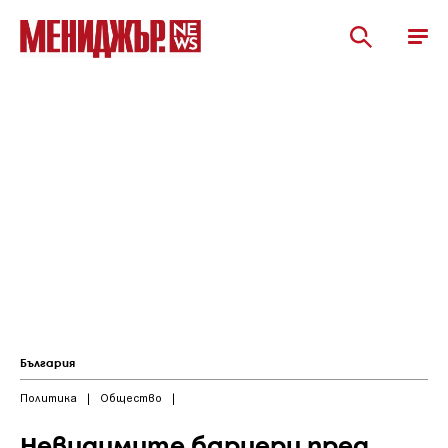
България
Политика
|
Общество
|
Невидимите бариери пред