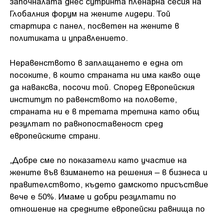
започналата днес сутринта пленарна сесия на
Глобалния форум на жените лидери. Той
стартира с панел, посветен на жените в
политиката и управлението.
Неравенството в заплащането е една от
посоките, в които страната ни има какво още
да наваксва, посочи той. Според Европейския
институт по равенството на половете,
страната ни е в третата третина като общ
резултат по равнопоставеност сред
европейските страни.
„Добре сме по показатели като участие на
жените във взимането на решения – в бизнеса и
правителството, където дамското присъствие
вече е 50%. Имаме и добри резултати по
отношение на средните европейски равнища по