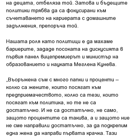
на децата, отбеляза той. Затова и бъдещите
политики трябва да са фокусирани към
съчетаването на кариерата с домашните
задължения, препоръча той.
Нашата роля като политици е да махаме
бариерите, зададе посоката на дискусията в
първия панел вицепремиерът и министър на
образованието и науката Меглена Кунева.
„Въоръжена съм с много папки и проценти –
колко са жените, които посягат към
предприемачеството, колко са тези, които
посягат към политика, но те не са
достатъчно. И не са достатъчно, не само,
защото процентите са такива, а и защото ние
не сме направили достатъчно, за да подкрепим
една жена да направи първата крачка. Тази