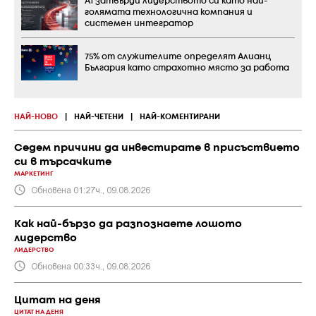
А1 затвърди лидерството си като най-
голямата технологична компания и
системен интегратор
75% от служителите определят Алианц
България като страхотно място за работа
НАЙ-НОВО
|
НАЙ-ЧЕТЕНИ
|
НАЙ-КОМЕНТИРАНИ
Седем причини да инвестирате в присъствието
си в търсачките
МАРКЕТИНГ
Обновена 01:27ч., 09.08.2026
Как най-бързо да разпознаете лошото
лидерство
ЛИДЕРСТВО
Обновена 00:33ч., 09.08.2026
Цитат на деня
ЦИТАТ НА ДЕНЯ