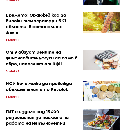
БЪЛГАРИЯ
Времето: Оранжев код за
високи температури в 21
области, в останалите -
жълт
БЪЛГАРИЯ
От 9 август цените на
финансовите услуги са само в
евро, напомнят от КФН
БЪЛГАРИЯ
НОИ вече може да превежда
обезщетения и по Revolut
БЪЛГАРИЯ
ГИТ е издала над 13 400
разрешения за наемане на
работа на непълнолетни