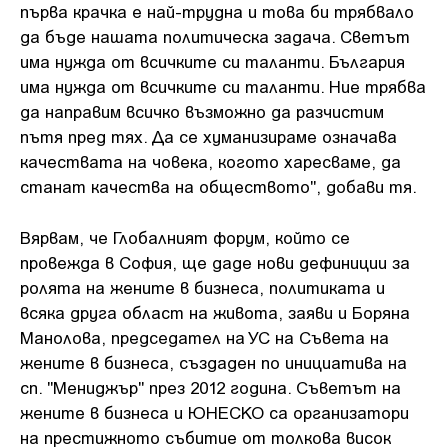
първа крачка е най-трудна и това би трябвало
да бъде нашата политическа задача. Светът
има нужда от всичките си таланти. България
има нужда от всичките си таланти. Ние трябва
да направим всичко възможно да разчистим
пътя пред тях. Да се хуманизираме означава
качествата на човека, когото харесваме, да
станат качества на обществото", добави тя.
Вярвам, че Глобалният форум, който се
провежда в София, ще даде нови дефиниции за
ролята на жените в бизнеса, политиката и
всяка друга област на живота, заяви и Боряна
Манолова, председател на УС на Съвета на
жените в бизнеса, създаден по инициатива на
сп. "Мениджър" през 2012 година. Съветът на
жените в бизнеса и ЮНЕСКО са организатори
на престижното събитие от толкова висок