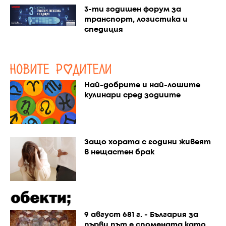
3-ти годишен форум за
транспорт, логистика и
спедиция
Най-добрите и най-лошите
кулинари сред зодиите
Защо хората с години живеят
в нещастен брак
9 август 681 г. - България за
първи път е спомената като