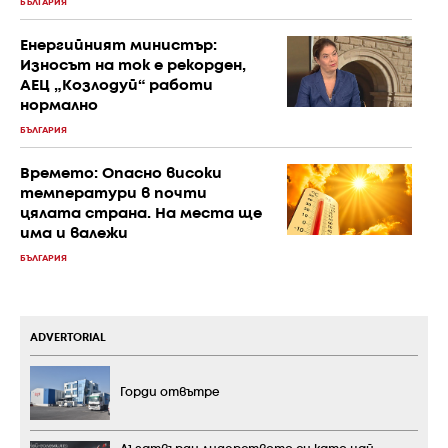
БЪЛГАРИЯ
Енергийният министър:
Износът на ток е рекорден,
АЕЦ „Козлодуй“ работи
нормално
БЪЛГАРИЯ
Времето: Опасно високи
температури в почти
цялата страна. На места ще
има и валежи
БЪЛГАРИЯ
ADVERTORIAL
Горди отвътре