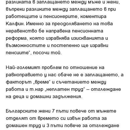
разликата в заплащането между мъже и жени,
въпреки разликите между заплащането в при
работещите и пенсионерите, коментира
Калфин. Именно за преодоляването на това
неравенство бе направена пенсионната
реформа, която изравнява изискванията и
възможностите и постепенно ще изравни
пенсиите“, посочи той.
Най-големият проблем по отношение на
равноправието у нас обаче не е заплащането, а
факторът „време“ и съчетанието между
работа и т.нар „неплатен труд“ – отглеждане
на деца и домашни задължения.
Българските жени 7 пъти повече от мъжете
отделят от времето си извън работа за
домашен труд и 3 пъти повече за отглеждане