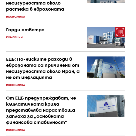
несигурността около
растежа в еврозоната
ИКОНОМИКА
Горди отвътре
КОМПАНИИ
ЕЦБ: По-ниските разходи в
еврозоната са причинени от
несигурността около Иран, а
не от инфлацията
ИКОНОМИКА
От ЕЦБ предупреждават, че
климатичната криза
представлява нарастваща
заплаха за „основната
финансова стабилност“
ИКОНОМИКА