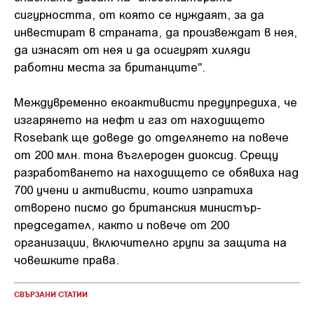
сигурността, от която се нуждаят, за да
инвестират в страната, да произвеждат в нея,
да изнасят от нея и да осигурят хиляди
работни места за британците".
Междувременно eкоактивисти предупредиха, че
изгарянето на нефт и газ от находището
Rosebank ще доведе до отделянето на повече
от 200 млн. тона въглероден диоксид. Срещу
разработването на находището се обявиха над
700 учени и активисти, които изпратиха
отворено писмо до британския министър-
председател, както и повече от 200
организации, включително групи за защита на
човешките права.
СВЪРЗАНИ СТАТИИ