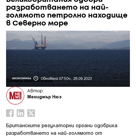
разработването на най-
голямото петролно находище
в Северно море
Обновена 07:50ч., 28.09.2023
ИКОНОМИКА
Снимка:Shutterstock
Автор:
Мениджър Нюз
Британските регулаторни органи одобриха
разработването на най-голямото от