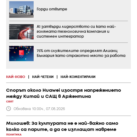
Горди отвътре
А1 затвърди лидерството си като най-
голямата технологична компания и
системен интегратор
75% от служителите определят Алианц
България като страхотно място за работа
НАЙ-НОВО
|
НАЙ-ЧЕТЕНИ
|
НАЙ-КОМЕНТИРАНИ
Спорът около Huawei изостря напрежението
между Китай и САЩ в Аржентина
СВЯТ
Обновена 10:00ч., 07.08.2026
Милошев: За културата не е най-важно само
колко са парите, а да се изплащат навреме
ПОЛИТИКА