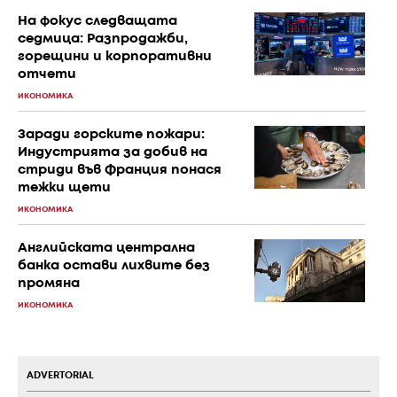
На фокус следващата
седмица: Разпродажби,
горещини и корпоративни
отчети
ИКОНОМИКА
Заради горските пожари:
Индустрията за добив на
стриди във Франция понася
тежки щети
ИКОНОМИКА
Английската централна
банка остави лихвите без
промяна
ИКОНОМИКА
ADVERTORIAL