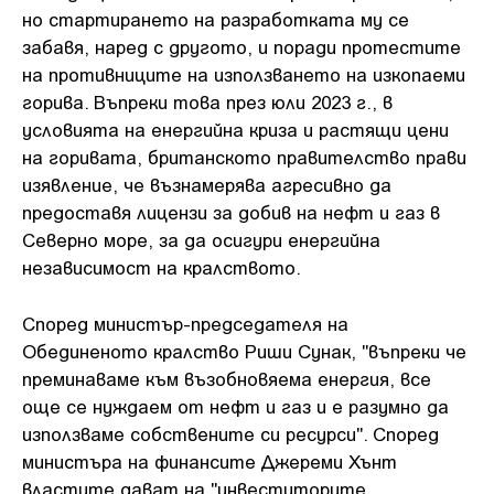
но стартирането на разработката му се
забавя, наред с другото, и поради протестите
на противниците на използването на изкопаеми
горива. Въпреки това през юли 2023 г., в
условията на енергийна криза и растящи цени
на горивата, британското правителство прави
изявление, че възнамерява агресивно да
предоставя лицензи за добив на нефт и газ в
Северно море, за да осигури енергийна
независимост на кралството.
Според министър-председателя на
Обединеното кралство Риши Сунак, "въпреки че
преминаваме към възобновяема енергия, все
още се нуждаем от нефт и газ и е разумно да
използваме собствените си ресурси". Според
министъра на финансите Джереми Хънт
властите дават на "инвеститорите