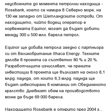
неусвоените до момента петролни находища -
Rosebank, което се намира в Северно море, на
130 км западно от Шетландските острови. От
находището, чийто водещ оператор е
норвежката Equinor, могат да бъдат добити
между 300 и 500 млн. барела петрол.
Equinor ще добива петрола заедно с партньора
си от Великобритания Ithaca Energy. Техните
дялове в проекта са съответно 80 % и 20 %.
Разработчиците изчисляват, че преките
инвестиции в проекта ще възлизат на около 8,1
млрд. паунда, от които 6,3 млрд. паунда ще
бъдат инвестирани в компании от Обединеното
кралство. Дневният обем на производството
може да бъде 69 000 барела.
Находището Rosebank е открито през 2004 г.,