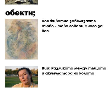
Кое животно забелязахте
първо - това говори много за
вас
Виц: Разликата между тъщата
и акумулатора на колата