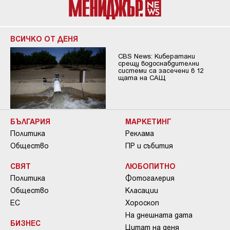
ВСИЧКО ОТ ДЕНЯ
CBS News: Кибератаки
срещу водоснабдителни
системи са засечени в 12
щата на САЩ
БЪЛГАРИЯ
МАРКЕТИНГ
Политика
Реклама
Общество
ПР и събития
СВЯТ
ЛЮБОПИТНО
Политика
Фотогалерия
Общество
Класации
ЕС
Хороскоп
На днешната дата
БИЗНЕС
Цитат на деня