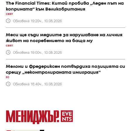
The Financial Times: Китай пробива „Леден път на
коприната“ към Великобритания
СВЯТ
Обновена 19:20ч., 10.08.2026
Меси ще съди медиите за нарушаване на личния
живот на погребението на баща му
СВЯТ
Обновена 19:00ч., 10.08.2026
Мелони и Фредериксен потвърдиха позицията си
срещу „неконтролираната имиграция“
ЕС
Обновена 18:40ч., 10.08.2026