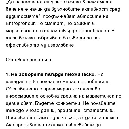
„Да играете на сигурно с езика в рекламата
вече не е начин да вдъхновите активност сред
аудиторията“, продължават авторите на
Entrepreneur. Те смятат, че езикът в
маркетинга е станал твърде еднообразен. В
тази връзка изброяват 5 съвета за по-
ефективното му използване.
Основни препоръки:
1. Не говорете твърде технически.
Не
изпадайте в прекалено много подробности.
Обсипването с прекомерно количество
информация е основна грешка на маркетинга по
целия свят. Бъдете конкретни. Не ползвайте
твърде много данни, проценти, статистики.
Посочвайте само едно число, за да се запомни.
Ако продавате техника, избягвайте да