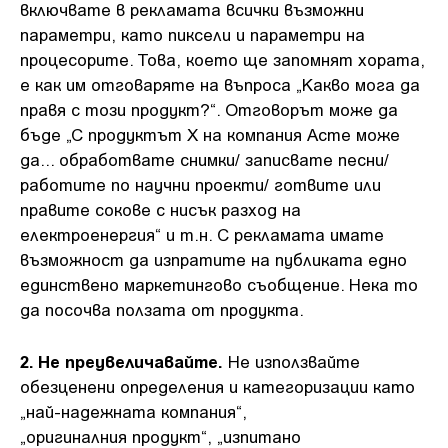
включвате в рекламата всички възможни
параметри, като пиксели и параметри на
процесорите. Това, което ще запомнят хората,
е как им отговаряте на въпроса „Какво мога да
правя с този продукт?“. Отговорът може да
бъде „С продуктът X на компания Acme може
да... обработвате снимки/ записвате песни/
работите по научни проекти/ готвите или
правите сокове с нисък разход на
електроенергия“ и т.н. С рекламата имате
възможност да изпратите на публиката едно
единствено маркетингово съобщение. Нека то
да посочва ползата от продукта.
2. Не преувеличавайте.
Не използвайте
обезценени определения и категоризации като
„най-надежната компания“,
„оригиналния продукт“, „изпитано