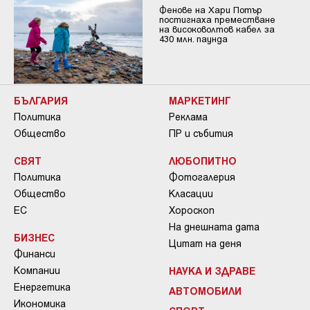
Фенове на Хари Потър
постигнаха преместване
на високоволтов кабел за
430 млн. паунда
БЪЛГАРИЯ
МАРКЕТИНГ
Политика
Реклама
Общество
ПР и събития
СВЯТ
ЛЮБОПИТНО
Политика
Фотогалерия
Общество
Класации
ЕС
Хороскоп
На днешната дата
БИЗНЕС
Цитат на деня
Финанси
Компании
НАУКА И ЗДРАВЕ
Енергетика
АВТОМОБИЛИ
Икономика