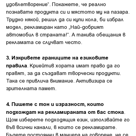
удовлетворение“. Покажете, че реално
познавате продукта си и мястото му на пазара.
Трудно някой, решил да си купи кола, би избрал
модел, рекламиран като „Най-добрият
автомобил в страната!“. А такива обещания в
рекламата се случват често.
3. Изкривете границите на езиковите
правила
. Криейтив хората имат право да го
правят, за да създават творчески продукти.
Така се привлича внимание. Активизира се
зрителната памет.
4. Пишете с тон и изразност, които
подхождат на рекламираната от вас стока
.
Щом изберете подходящия език, използвайте го
във всички канали, в които се рекламирате.
Бъдете постоянни в маниера на говорене, не се