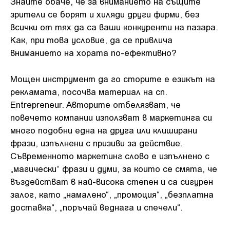
Знайте обаче, че за вниманието на същите
зрители се борят и хиляди други фирми, без
всички от тях да са ваши конкуренти на пазара.
Как, при това условие, да се привлича
вниманието на хората по-ефективно?
Мощен инструмент да го сторите е езикът на
рекламата, посочва материал на сп.
Entrepreneur. Авторите отбелязват, че
повечето компании използват в маркетинга си
много подобни една на друга или клиширани
фрази, изпълнени с призиви за действие.
Съвременното маркетинг слово е изпълнено с
„магически“ фрази и думи, за които се смята, че
въздействат в най-висока степен и са сигурен
залог, като „намалено“, „промоция“, „безплатна
доставка“, „поръчай веднага и спечели“.