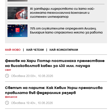
А1 затвърди лидерството си като най-
голямата технологична компания и
системен интегратор
75% от служителите определят Алианц
България като страхотно място за работа
НАЙ-НОВО
|
НАЙ-ЧЕТЕНИ
|
НАЙ-КОМЕНТИРАНИ
Фенове на Хари Потър постигнаха преместване
на високоволтов кабел за 430 млн. паунда
СВЯТ
Обновена 20:00ч., 10.08.2026
Светът на парите: Как Кевин Уорш пренаписва
правилата във Федералния резерв
ФИНАНСИ
Обновена 19:40ч., 10.08.2026