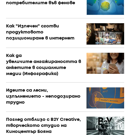
потребителите във фенове
Как "Изпечен" сготви
продуктовото
позициониране в интернет
Как да
увеличите ангажираността в
анкетите в социалните
медии (Инфографика)
Идеите са лесни,
изпълнението - неподозирано
трудно
Поглед отблизо с B2Y Creative,
творческото студио на
Киноцентър Бояна