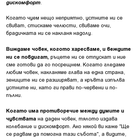
дискомфорт
.
Когато чуем нещо неприятно, устните ни се
свиват, стискаме челюсти, свиваме очи,
брадичката ни се накланя надолу.
Виждаме човек, когото харесваме, и веждите
ни се повдигат,
ръцете ни се отпускат и ние
сме готови да го посрещнем. Когато гледаме
любим човек, накланяме глава на една страна,
зениците ни се разширяват, а кръвта изпълва
устните ни, като ги прави по-червени и по-
пълни.
Когато има противоречие между думите и
чувствата
на даден човек, тялото издава
колебание и дискомфорт. Ако някой ви каже "Ще
се радвам да помогна тази събота", а видите,