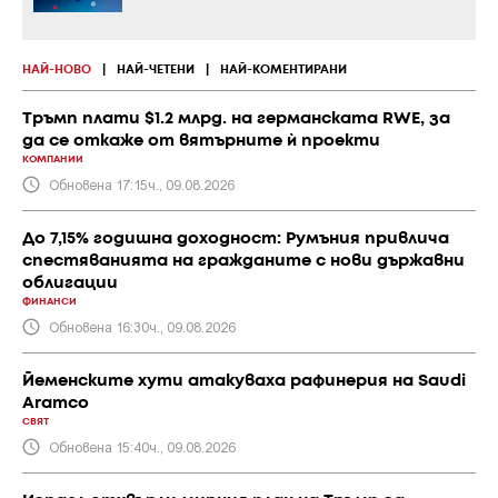
НАЙ-НОВО
|
НАЙ-ЧЕТЕНИ
|
НАЙ-КОМЕНТИРАНИ
Тръмп плати $1.2 млрд. на германската RWE, за
да се откаже от вятърните ѝ проекти
КОМПАНИИ
Обновена 17:15ч., 09.08.2026
До 7,15% годишна доходност: Румъния привлича
спестяванията на гражданите с нови държавни
облигации
ФИНАНСИ
Обновена 16:30ч., 09.08.2026
Йеменските хути атакуваха рафинерия на Saudi
Aramco
СВЯТ
Обновена 15:40ч., 09.08.2026