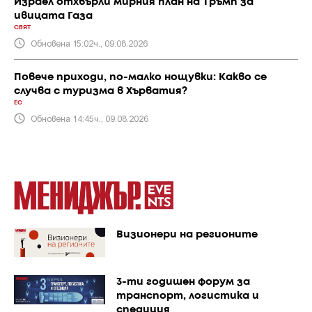
Израел отхвърли мирния план на Тръмп за
ивицата Газа
СВЯТ
Обновена 15:02ч., 09.08.2026
Повече приходи, по-малко нощувки: Какво се
случва с туризма в Хърватия?
ЕС
Обновена 14:45ч., 09.08.2026
Визионери на регионите
3-ти годишен форум за
транспорт, логистика и
спедиция