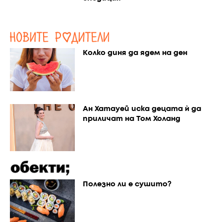
Колко диня да ядем на ден
Ан Хатауей иска децата ѝ да
приличат на Том Холанд
Полезно ли е сушито?