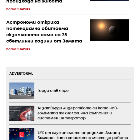
произхода на живота
НАУКА И ЗДРАВЕ
Астрономи откриха
потенциално обитаема
екзопланета само на 25
светлинни години от Земята
НАУКА И ЗДРАВЕ
ADVERTORIAL
Горди отвътре
А1 затвърди лидерството си като най-
голямата технологична компания и
системен интегратор
75% от служителите определят Алианц
България като страхотно място за работа