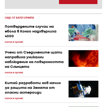
ОЩЕ ОТ КАТЕГОРИЯТА
Потвърдените случаи на
ебола в Конго надхвърлиха
4000
НАУКА И ЗДРАВЕ
Учени от Съединените щати
направиха уникални
наблюдения на повърхността
на Слънцето
НАУКА И ЗДРАВЕ
Китай разработи нов начин
за защита на Земята от
опасни астероиди
НАУКА И ЗДРАВЕ