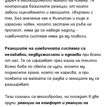
контролира базисните реакции, от които
зависи оцеляването и емоциите, свързани с
тях. Без значение как е възпитан и къде е
израснал човек, когато застане на ръба на
пропаст, няма да се наведе надолу -
лимбичната система няма да му позволи.
Реакциите на лимбичната система са
незабавни, недвусмислени и еднакви
при всеки
от нас. Те се изразяват чрез езика на тялото.
Всяко бебе по света се цупи, когато му
поднесете храна, която не харесва, а при
появата на майката се радва и зениците му се
разширяват.
Тези сигнали са многобройни, но попадат в две
реакции на комфорт и реакции на
групи: