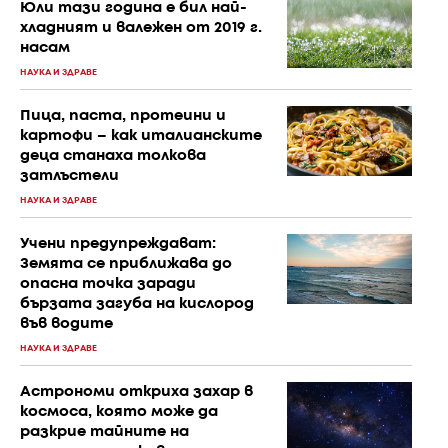
Юли тази година е бил най-
хладният и валежен от 2019 г.
насам
НАУКА И ЗДРАВЕ
Пица, паста, протеини и
картофи – как италианските
деца станаха толкова
затлъстели
НАУКА И ЗДРАВЕ
Учени предупреждават:
Земята се приближава до
опасна точка заради
бързата загуба на кислород
във водите
НАУКА И ЗДРАВЕ
Астрономи откриха захар в
космоса, която може да
разкрие тайните на