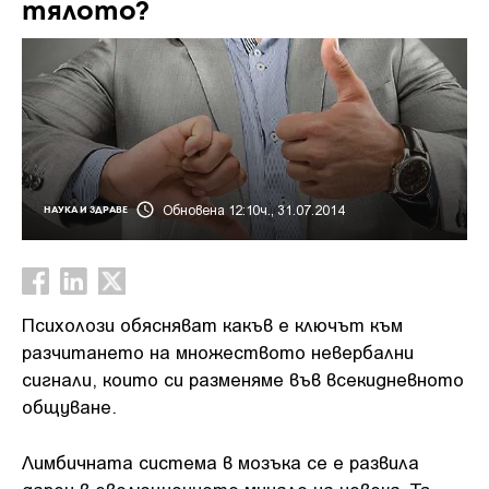
тялото?
Обновена 12:10ч., 31.07.2014
НАУКА И ЗДРАВЕ
Психолози обясняват какъв е ключът към
разчитането на множеството невербални
сигнали, които си разменяме във всекидневното
общуване.
Лимбичната система в мозъка се е развила
дареч в еволюционното минало на човека. Тя