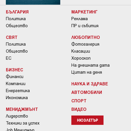
БЪЛГАРИЯ
МАРКЕТИНГ
Политика
Реклама
Общество
ПР и събития
СВЯТ
ЛЮБОПИТНО
Политика
Фотогалерия
Общество
Класации
ЕС
Хороскоп
На днешната дата
БИЗНЕС
Цитат на деня
Финанси
Компании
НАУКА И ЗДРАВЕ
Енергетика
АВТОМОБИЛИ
Икономика
СПОРТ
МЕНИДЖМЪНТ
ВИДЕО
Лидерство
НЮЗЛЕТЪР
Техники за успех
Job Мениджър