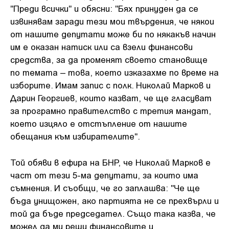
"Преди всички" и обясни: "Бях принуден да се
извинявам заради тези мои твърдения, че някои
от нашите депутати може би по някакъв начин
им е оказан натиск или са взели финансови
средства, за да променят своето становище
по темата – това, което изказахме по време на
изборите. Имам запис с полк. Николай Марков и
Дарин Георгиев, които казват, че ще гласуват
за програмно правителство с третия мандат,
което изцяло е отстъпление от нашите
обещания към избирателите".
Той обяви в ефира на БНР, че Николай Марков е
част от тези 5-ма депутати, за които има
съмнения. И съобщи, че го заплашва: "Че ще
бъда унищожен, ако партията не се прехвърли и
той да бъде председател. Също така казва, че
можел да ми реши финансовите и