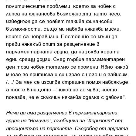
политическите проблеми, което за човек с
липса на финансови възможности, като него,
изведнъж да се появят такива финансови
възможности, също ми навява някакви мисли,
които са неправилни. Постоянно се мъчи да
прави някакъв опит за разцепление в
парламентарната група, да надъхва хората
едни срещу други. След първия парламентарен
ден този човек тотално се промени. Явно някой
много го притиска и си играе с него и е зависим.
/…/ За мен се изсипва страшна помия навсякъде,
а той е в нищото – никой не го чува, което
показва, че е сключил някаква сделка с дявола".
Няма да има разцепление в парламентарната
група на "Величие", съобщиха за "Хоризонт" от
пресцентъра на партията. Следобед от групата
се събират на заседание, на което ще обсъдят и