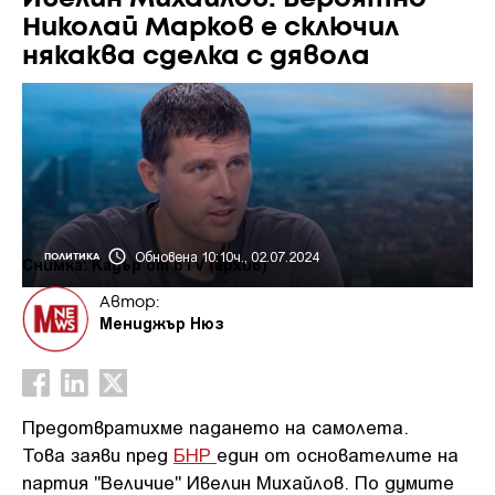
Николай Марков е сключил
някаква сделка с дявола
Обновена 10:10ч., 02.07.2024
ПОЛИТИКА
Снимка: Кадър от bTV (архив)
Автор:
Мениджър Нюз
Предотвратихме падането на самолета.
Това заяви пред
БНР
един от основателите на
партия "Величие" Ивелин Михайлов. По думите