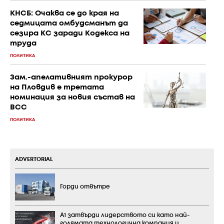
КНСБ: Очаква се до края на
седмицата омбудсманът да
сезира КС заради Кодекса на
труда
ПОЛИТИКА
Зам.-апелативният прокурор
на Пловдив е третата
номинация за новия състав на
ВСС
ПОЛИТИКА
ADVERTORIAL
Горди отвътре
А1 затвърди лидерството си като най-
голямата технологична компания и