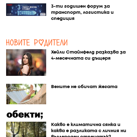
3-ти годишен форум за
транспорт, логистика и
спедиция
Хейли Стайнфелд разказва за
4-месечната си дъщеря
Вените не обичат жегата
Каквo е климатична сянка и
каква е разликата с личния ни
въглероден отпечатък?