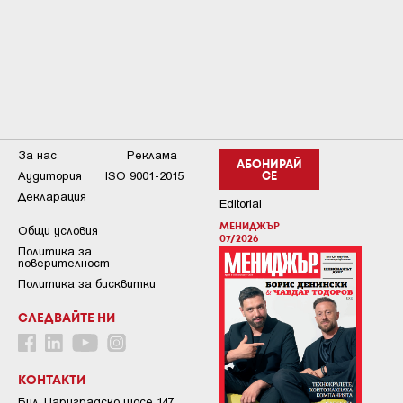
За нас
Реклама
АБОНИРАЙ
Аудитория
ISO 9001-2015
СЕ
Декларация
Editorial
МЕНИДЖЪР
Общи условия
07/2026
Пoлитикa зa
пoвepитeлнocт
Политика за бисквитки
СЛЕДВАЙТЕ НИ
КОНТАКТИ
Бул. Цариградско шосе 147,