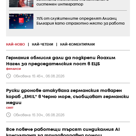
системен интегратор
75% от служителите определят Алианц
България като страхотно място за работа
НАЙ-НОВО
|
НАЙ-ЧЕТЕНИ
|
НАЙ-КОМЕНТИРАНИ
Германия обмисля дали да подкрепи Йоахим
Нагел за председателския пост в ЕЦБ
ФИНАНСИ
Обновена 15:45ч., 06.08.2026
Руски дронове атакуваха германския товарен
кораб „EMIL“ в Черно море, съобщават германски
медии
СВЯТ
Обновена 15:30ч., 06.08.2026
Все повече работещи търсят синдикалния AI
консултант за трудовоправна помощ