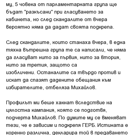
му, 5 човека от парламентарната група ще
бъдат "разкъсани" при гласуването за
кабинета, но след скандалите от вчера
вероятно няма да дадат своята подкрепа.
След скандалите, които станаха вчера, в една
тяхна вътрешна група те са написали, че няма
да гласуват нито за първия, нито за втория,
нито за третия, защото са
изобличени. Останалите са твърдо против и
искат да спазят дадените обещания към
избирателите, отбеляза Михайлов.
Профилът ми беше хакнат вследствие на
цялостна кампания, която се подготвя,
подчерта Михайлов. По думите му се вменяват
тези, че е зависим и подкрепя ГЕРБ. Истината е
коренно различна, декларира той в предаването