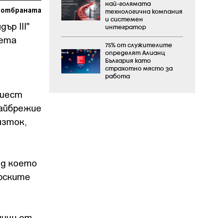
най-голямата
а отбраната
технологична компания
и системен
ър III"
интегратор
кета
75% от служителите
определят Алианц
България като
страхотно място за
работа
 шест
райбрежие
изток,
ед което
орските
ници от