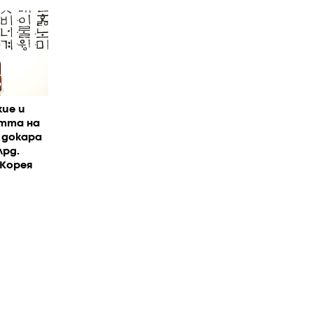
ие и
стта на
 докара
лрд.
 Корея