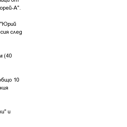
орей-А".
 "Юрий
сия след
м (40
общо 10
кия
и" и