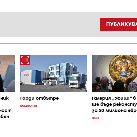
ПУБЛИКУВ
ник
Горди отвътре
Галерия „Уфици“ 
ще бъде реконст
КОМПАНИИ
сност
за 50 милиона евр
бен
СВЯТ