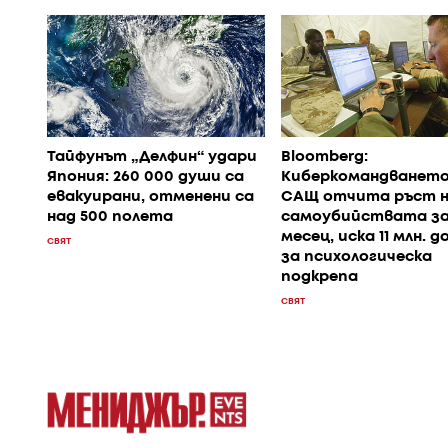
Тайфунът „Делфин“ удари
Bloomberg:
Япония: 260 000 души са
Киберкомандването
евакуирани, отменени са
САЩ отчита ръст 
над 500 полета
самоубийствата з
месец, иска 11 млн. д
СВЯТ
за психологическа
подкрепа
СВЯТ