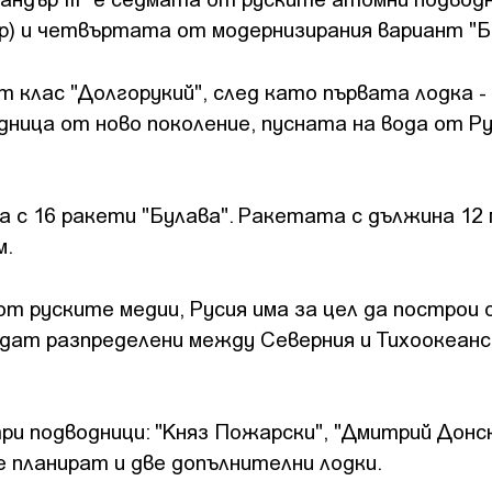
р) и четвъртата от модернизирания вариант "Б
 клас "Долгорукий", след като първата лодка -
дница от ново поколение, пусната на вода от Ру
 с 16 ракети "Булава". Ракетата с дължина 12 
м.
т руските медии, Русия има за цел да построи 
бъдат разпределени между Северния и Тихоокеанс
и подводници: "Княз Пожарски", "Дмитрий Донск
е планират и две допълнителни лодки.