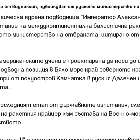
р от видеоклип, публикуван от руското министерство н
ическа ядрена подводница "Император Александ
итание на междуконтинентална балистична ра
ското министерство на отбраната, цитирано от
американските учени е проектирана да носи до
 подводна позиция в Бяло море край северното к
метри от полуостров Камчатка в руския Далечен 
та.
последният етап от държавните изпитания, сл
 на ракетния крайцер към състава на Военно-м
рството.
андър III" е седмата от руските атомни подвод