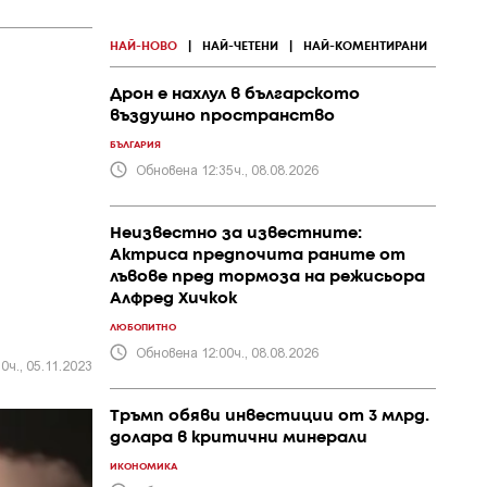
НАЙ-НОВО
|
НАЙ-ЧЕТЕНИ
|
НАЙ-КОМЕНТИРАНИ
Дрон е нахлул в българското
въздушно пространство
БЪЛГАРИЯ
Обновена 12:35ч., 08.08.2026
Неизвестно за известните:
Актриса предпочита раните от
лъвове пред тормоза на режисьора
Алфред Хичкок
ЛЮБОПИТНО
Обновена 12:00ч., 08.08.2026
0ч., 05.11.2023
Тръмп обяви инвестиции от 3 млрд.
долара в критични минерали
ИКОНОМИКА