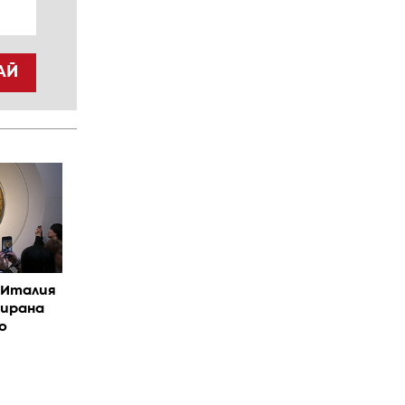
АЙ
в Италия
уирана
о