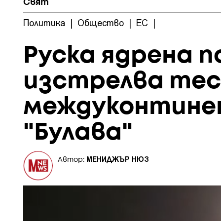
Свят
Политика
|
Общество
|
ЕС
|
Руска ядрена 
изстрелва те
междуконтине
"Булава"
МЕНИДЖЪР НЮЗ
Автор: