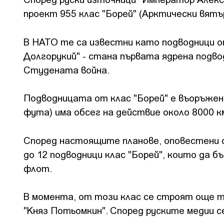
проект 955 клас "Борей" (Арктически вятъ
В НАТО те са известни като подводници от
Долгорукий" - стана първата ядрена подво
Студената война.
Подводницата от клас "Борей" е въоръжена
фута) има обсег на действие около 8000 к
Според настоящите планове, оповестени о
до 12 подводници клас "Борей", които да 
флот.
В момента, от този клас се строят още тр
"Княз Потьомкин". Според руските медии с