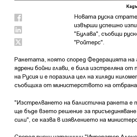
Кадъ
Новата руска стратег
извърши успешно изп
"Булава", съобщи ру
"Ройтерс".
Ракетата, която според Федерацията на 
ядрени бойни глави, е била изстреляна от
на Русия и е поразила цел на хиляди кило
съобщиха от министерството на отбрана
"Изстрелването на балистична ракета е 
ще бъде взето решение за присъединяване
сили", се казва в изявлението на министе
Според руски източници "Император Алекс