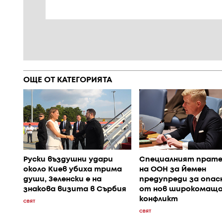
ОЩЕ ОТ КАТЕГОРИЯТА
Руски въздушни удари
Специалният прате
около Киев убиха трима
на ООН за Йемен
души, Зеленски е на
предупреди за опа
знакова визита в Сърбия
от нов широкомаща
конфликт
СВЯТ
СВЯТ