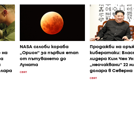
NASA сглоби кораба
Продажби на оръж
 на
„Орион“ за първия етап
кибератаки: Вла
на
от пътуването до
лидера Ким Чен Ун
а
Луната
„неочаквани“ 22 м
олара
долара в Северна
СВЯТ
СВЯТ