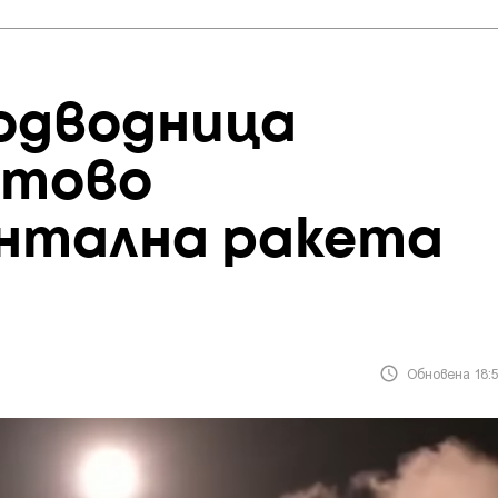
подводница
стово
нтална ракета
Обновена 18:5