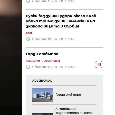
Обновена 11:20ч., 08.08.2026
Руски въздушни удари около Киев
убиха трима души, Зеленски е на
знакова визита в Сърбия
СВЯТ
Обновена 10:35ч., 08.08.2026
Горди отвътре
КОМПАНИИ
|
ADVERTORIAL
Обновена 12:20ч., 05.08.2026
ADVERTORIAL
Горди отвътре
А1 затвърди
лидерството си като