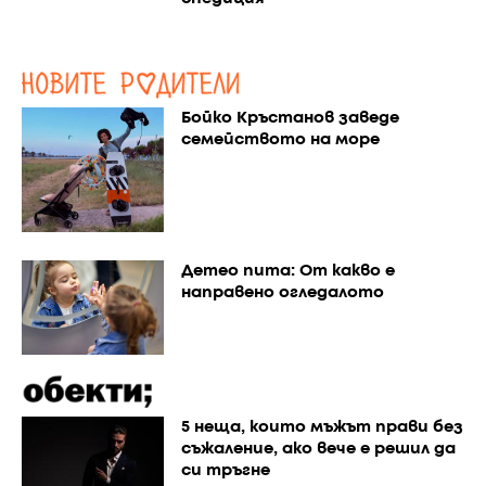
Бойко Кръстанов заведе
семейството на море
Детео пита: От какво е
направено огледалото
5 неща, които мъжът прави без
съжаление, ако вече е решил да
си тръгне