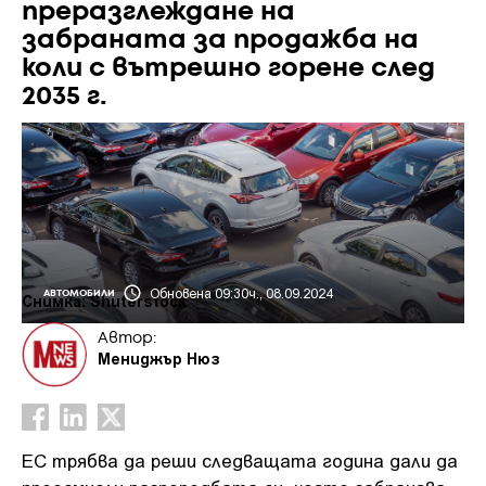
преразглеждане на
забраната за продажба на
коли с вътрешно горене след
2035 г.
Обновена 09:30ч., 08.09.2024
АВТОМОБИЛИ
Снимка: Shuterstock
Автор:
Мениджър Нюз
ЕС трябва да реши следващата година дали да