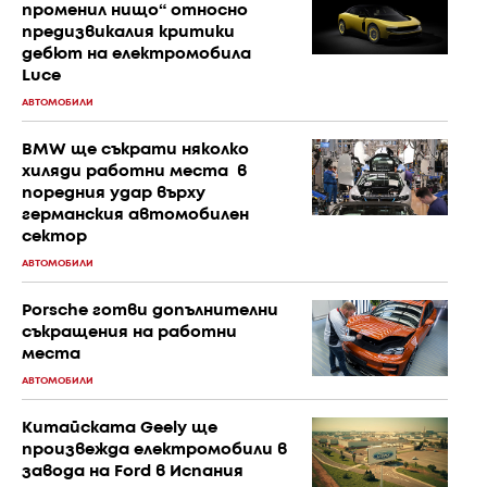
променил нищо“ относно
предизвикалия критики
дебют на електромобила
Luce
АВТОМОБИЛИ
BMW ще съкрати няколко
хиляди работни места в
поредния удар върху
германския автомобилен
сектор
АВТОМОБИЛИ
Porsche готви допълнителни
съкращения на работни
места
АВТОМОБИЛИ
Китайската Geely ще
произвежда електромобили в
завода на Ford в Испания