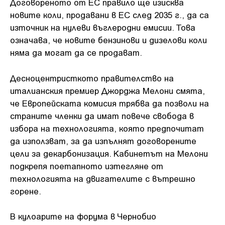
Договореното от ЕС правило ще изисква
новите коли, продавани в ЕС след 2035 г., да са
източник на нулеви въглеродни емисии. Това
означава, че новите бензинови и дизелови коли
няма да могат да се продават.
Десноцентристкото правителство на
италианския премиер Джорджа Мелони смята,
че Европейската комисия трябва да позволи на
страните членки да имат повече свобода в
избора на технологията, която предпочитат
да използват, за да изпълнят договорените
цели за декарбонизация. Кабинетът на Мелони
подкрепя поетапното изтегляне от
технологията на двигателите с вътрешно
горене.
В кулоарите на форума в Чернобио