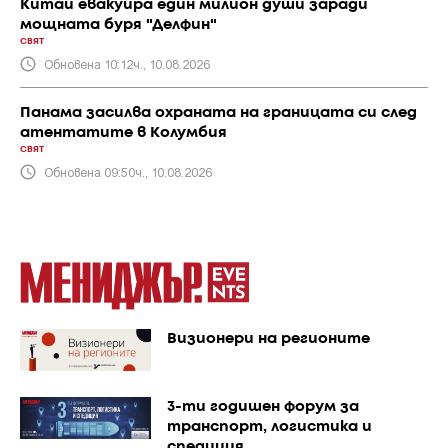
Китай евакуира един милион души заради
мощната буря "Делфин"
СВЯТ
Обновена 10:12ч., 10.08.2026
Панама засилва охраната на границата си след
атентатите в Колумбия
СВЯТ
Обновена 09:50ч., 10.08.2026
Визионери на регионите
3-ти годишен форум за
транспорт, логистика и
спедиция