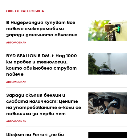
ОЩЕ ОТ КАТЕГОРИЯТА
В Нидерландия купуват все
повече електромобили
заради данъчното облагане
АВТОМОБИЛИ
BYD SEALION 5 DM-i: Над 1000
км пробег и технологии,
които обикновено струват
повече
АВТОМОБИЛИ
Заради скъпия бензин и
слабата наличност: Цените
на употребяваните е-коли се
повишиха за първи път
АВТОМОБИЛИ
Шефът на Ferrari „не би