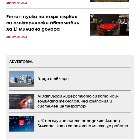
АВТОМОБИЛИ
Ferrari пуска на търг първия
си електрически автомобил
за 1,1 милиона долара
АВТОМОБИЛИ
ADVERTORIAL
Горди отвътре
А1 затвърди лидерството си като най-
голямата технологична компания и
системен интегратор
75% от служителите определят Алианц
България като страхотно място за работа