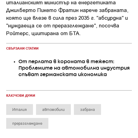
италианският министър на енергетиката
Джилберто Пикето Фратин нарече забраната,
която ще влезе в сила през 2035 г. "абсурдна" и
"нуждаеща се от преразглеждане", посочва
Ройтерс, циитирана от БТА.
СВЪРЗАНИ СТАТИИ
От перлата в короната в тежест:
Проблемите на автомобилна индустрия
спъват германската икономика
КЛЮЧОВИ ДУМИ
Италия
автомобили
забрана
преразглеждане