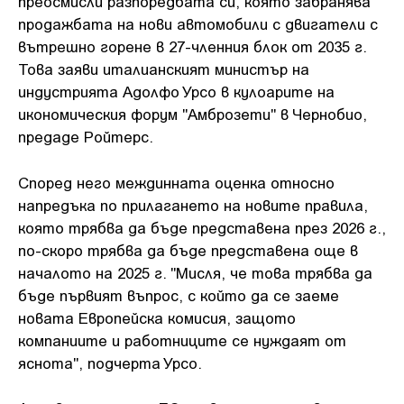
преосмисли разпоредбата си, която забранява
продажбата на нови автомобили с двигатели с
вътрешно горене в 27-членния блок от 2035 г.
Това заяви италианският министър на
индустрията Адолфо Урсо в кулоарите на
икономическия форум "Амброзети" в Чернобио,
предаде Ройтерс.
Според него междинната оценка относно
напредъка по прилагането на новите правила,
която трябва да бъде представена през 2026 г.,
по-скоро трябва да бъде представена още в
началото на 2025 г. "Мисля, че това трябва да
бъде първият въпрос, с който да се заеме
новата Европейска комисия, защото
компаниите и работниците се нуждаят от
яснота", подчерта Урсо.