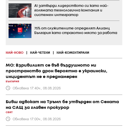
А1 затвърди лидерството си като най-
голямата технологична компания и
системен интегратор
75% от служителите определят Алианц
България като страхотно място за работа
НАЙ-НОВО
|
НАЙ-ЧЕТЕНИ
|
НАЙ-КОМЕНТИРАНИ
МО: Взривилият се във въздушното ни
пространство дрон вероятно е украински,
инцидентът не е преднамерен
БЪЛГАРИЯ
Обновена 17:40ч., 08.08.2026
Бивш адвокат на Тръмп бе утвърден от Сената
на САЩ за главен прокурор
СВЯТ
Обновена 17:00ч., 08.08.2026