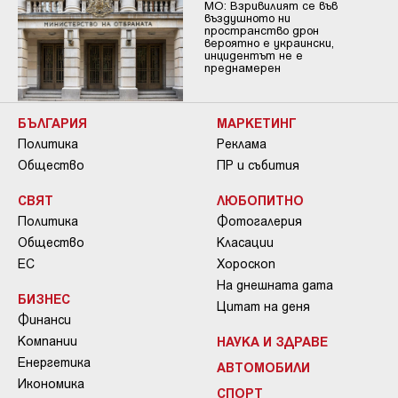
МО: Взривилият се във
въздушното ни
пространство дрон
вероятно е украински,
инцидентът не е
преднамерен
БЪЛГАРИЯ
МАРКЕТИНГ
Политика
Реклама
Общество
ПР и събития
СВЯТ
ЛЮБОПИТНО
Политика
Фотогалерия
Общество
Класации
ЕС
Хороскоп
На днешната дата
БИЗНЕС
Цитат на деня
Финанси
Компании
НАУКА И ЗДРАВЕ
Енергетика
АВТОМОБИЛИ
Икономика
СПОРТ