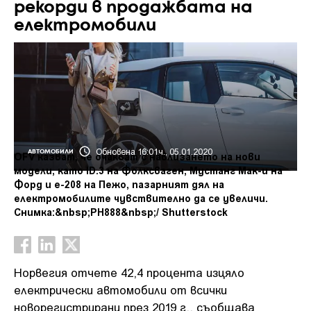
рекорди в продажбата на
електромобили
Обновена 16:01ч., 05.01.2020
АВТОМОБИЛИ
OFV казват, че очакват с навлизането на нови
модели, като ID.3 на Фолксваген, Мустанг Мак-и на
Форд и е-208 на Пежо, пазарният дял на
електромобилите чувствително да се увеличи.
Снимка:&nbsp;PH888&nbsp;/ Shutterstock
Норвегия отчете 42,4 процента изцяло
електрически автомобили от всички
новорегистрирани през 2019 г., съобщава