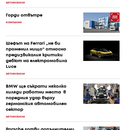
АВТОМОБИЛИ
Горди отвътре
КОМПАНИИ
Шефът на Ferrari „не би
променил нищо“ относно
предизвикалия критики
дебют на електромобила
Luce
АВТОМОБИЛИ
BMW ще съкрати няколко
хиляди работни места в
поредния удар върху
германския автомобилен
сектор
АВТОМОБИЛИ
Porsche готви допълнителни