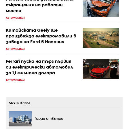
съкращения на работни
места
АВТОМОБИЛИ
Китайската Geely ще
произвежда електромобили в
завода на Ford в Испания
АВТОМОБИЛИ
Ferrari пуска на търг първия
си електрически автомобил
за 1,1 милиона долара
АВТОМОБИЛИ
ADVERTORIAL
Горди отвътре