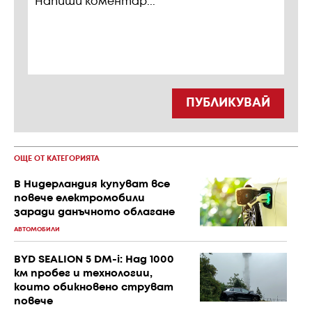
ПУБЛИКУВАЙ
ОЩЕ ОТ КАТЕГОРИЯТА
В Нидерландия купуват все
повече електромобили
заради данъчното облагане
АВТОМОБИЛИ
BYD SEALION 5 DM-i: Над 1000
км пробег и технологии,
които обикновено струват
повече