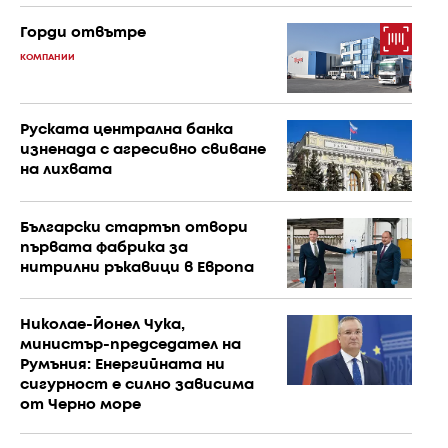
Горди отвътре
КОМПАНИИ
Руската централна банка
изненада с агресивно свиване
на лихвата
Български стартъп отвори
първата фабрика за
нитрилни ръкавици в Европа
Николае-Йонел Чука,
министър-председател на
Румъния: Енергийната ни
сигурност е силно зависима
от Черно море