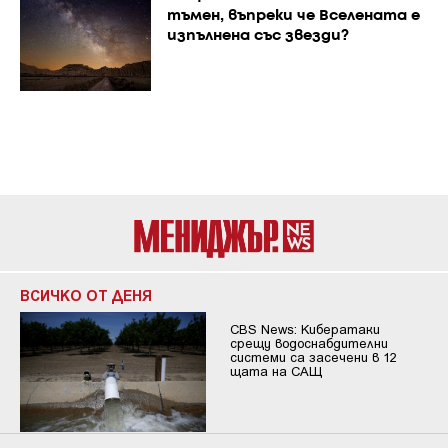
тъмен, въпреки че Вселената е
изпълнена със звезди?
ВСИЧКО ОТ ДЕНЯ
CBS News: Кибератаки
срещу водоснабдителни
системи са засечени в 12
щата на САЩ