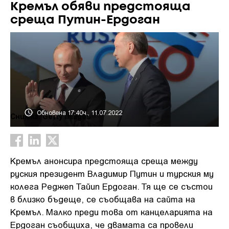
Кремъл обяви предстояща
среща Путин-Ердоган
Обновена 17:40ч., 11.07.2022
Снимка: Getty Images
Кремъл анонсира предстояща среща между
руския президент Владимир Путин и турския му
колега Реджеп Тайип Ердоган. Тя ще се състои
в близко бъдеще, се съобщава на сайта на
Кремъл. Малко преди това от канцеларията на
Ердоган съобщиха, че двамата са провели