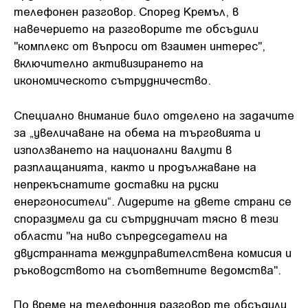
телефонен разговор. Според Кремъл, в
навечерието на разговорите те обсъдили
"комплекс от въпроси от взаимен интерес",
включително активизирането на
икономическото сътрудничество.
Специално внимание било отделено на задачите
за „увеличаване на обема на търговията и
използването на национални валути в
разплащанията, както и продължаване на
непрекъснатите доставки на руски
енергоносители“. Лидерите на двете страни се
споразумели да си сътрудничат тясно в тези
области "на ниво съпредседатели на
двустранната междуправителствена комисия и
ръководството на съответните ведомства".
По време на телефонния разговор те обсъдили