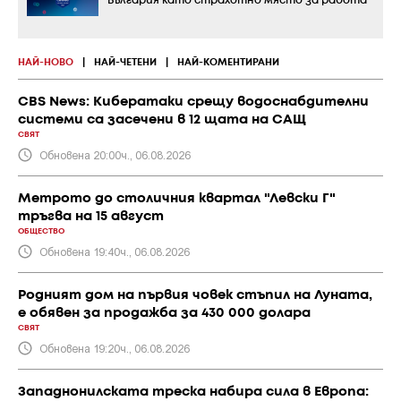
България като страхотно място за работа
НАЙ-НОВО
|
НАЙ-ЧЕТЕНИ
|
НАЙ-КОМЕНТИРАНИ
CBS News: Кибератаки срещу водоснабдителни
системи са засечени в 12 щата на САЩ
СВЯТ
Обновена 20:00ч., 06.08.2026
Метрото до столичния квартал "Левски Г"
тръгва на 15 август
ОБЩЕСТВО
Обновена 19:40ч., 06.08.2026
Родният дом на първия човек стъпил на Луната,
е обявен за продажба за 430 000 долара
СВЯТ
Обновена 19:20ч., 06.08.2026
Западнонилската треска набира сила в Европа: