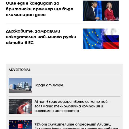
Още един кандидат за
британски премиер ще бъде
елиминиран днес
Държавите, замразили
наказателно най-много руски
активи в ЕС
ADVERTORIAL
Горди отвътре
А1 затвърди лидерството си като най-
голямата технологична компания и
системен интегратор
75% от служителите определят Алианц