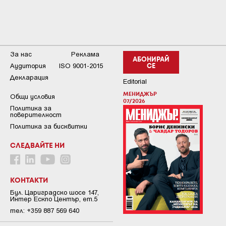
За нас
Реклама
АБОНИРАЙ
Аудитория
ISO 9001-2015
СЕ
Декларация
Editorial
МЕНИДЖЪР
Общи условия
07/2026
Пoлитикa зa
пoвepитeлнocт
Политика за бисквитки
СЛЕДВАЙТЕ НИ
КОНТАКТИ
Бул. Цариградско шосе 147,
Интер Ескпо Център, ет.5
тел: +359 887 569 640