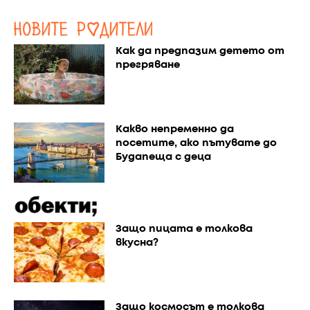
Как да предпазим детето от
прегряване
Какво непременно да
посетите, ако пътувате до
Будапеща с деца
Защо пицата е толкова
вкусна?
Защо космосът е толкова