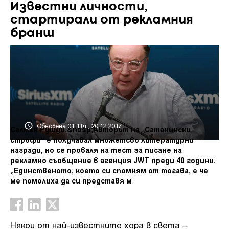
Известни личности,
стартирали от рекламния
бранш
Обновена 01:11ч., 20.12.2017
Салман Рушди.&nbsp;Авторът на „Сатанински
строфи“ е получавал множетсво литературни
награди, но се проваля на тест за писане на
рекламно съобщение в агенция JWT преди 40 години.
„Единственото, което си спомням от тогава, е че
ме помолиха да си представя м
Някои от най-известните хора в света –