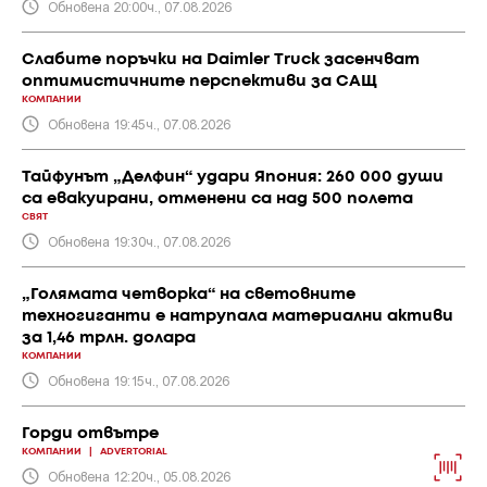
Обновена 20:00ч., 07.08.2026
Слабите поръчки на Daimler Truck засенчват
оптимистичните перспективи за САЩ
КОМПАНИИ
Обновена 19:45ч., 07.08.2026
Тайфунът „Делфин“ удари Япония: 260 000 души
са евакуирани, отменени са над 500 полета
СВЯТ
Обновена 19:30ч., 07.08.2026
„Голямата четворка“ на световните
техногиганти е натрупала материални активи
за 1,46 трлн. долара
КОМПАНИИ
Обновена 19:15ч., 07.08.2026
Горди отвътре
КОМПАНИИ
|
ADVERTORIAL
Обновена 12:20ч., 05.08.2026