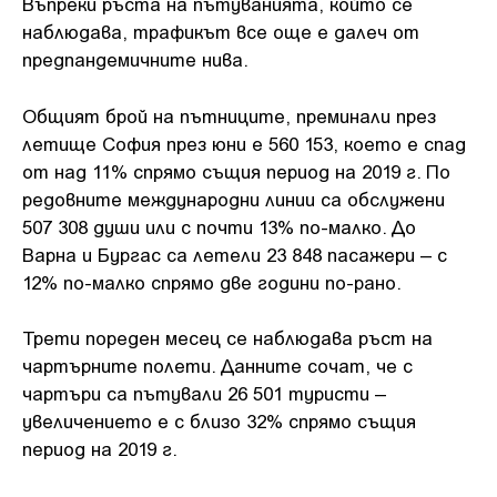
Въпреки ръста на пътуванията, който се
наблюдава, трафикът все още е далеч от
предпандемичните нива.
Общият брой на пътниците, преминали през
летище София през юни е 560 153, което е спад
от над 11% спрямо същия период на 2019 г. По
редовните международни линии са обслужени
507 308 души или с почти 13% по-малко. До
Варна и Бургас са летели 23 848 пасажери – с
12% по-малко спрямо две години по-рано.
Трети пореден месец се наблюдава ръст на
чартърните полети. Данните сочат, че с
чартъри са пътували 26 501 туристи –
увеличението е с близо 32% спрямо същия
период на 2019 г.