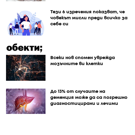
Тези 6 изречения показват, че
човекът мисли преди всичко за
себе си
Всеки нов спомен уврежда
мозъчните ви клетки
До 13% от случаите на
деменция може да са погрешно
диагностицирани и лечими