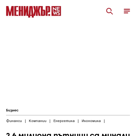
Бизнес
Финанси
|
Компании
|
Енергетика
|
Икономика
|
2,6 милиона пътници са минали