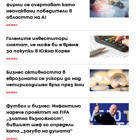
фирми се очертават като
неочаквани победители в
областта на AI
БИЗНЕС
Големите инвеститори
смятат, че може би е време
за покупки в Южна Корея
БИЗНЕС
Бизнес активността в
еврозоната се ускори до над
четиригодишен връх през юни
БИЗНЕС
Футбол и бизнес: Инфантино
нарече проектът на FIFA
„златна възможност“,
бившият шеф го определи
като „загуба на душата“
БИЗНЕС