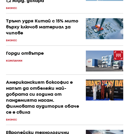
1,2 млрд. долара
БИЗНЕС
Тръмп удря Китай с 15% мито
върху ключов материал за
чипове
БИЗНЕС
Горди отвътре
КОМПАНИИ
Американският боксофис е
напът да отбележи най-
добрата си година от
пандемията насам.
Филмовата аудитория обаче
се е свила
БИЗНЕС
Европейски технологични