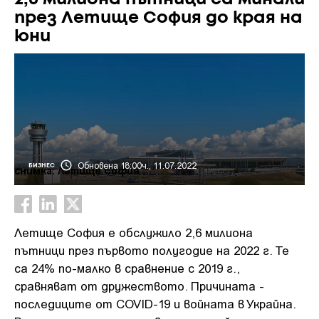
през Летище София до края на
юни
Обновена 18:00ч., 11.07.2022
БИЗНЕС
снимка: Летище София
Летище София е обслужило 2,6 милиона
пътници през първото полугодие на 2022 г. Те
са 24% по-малко в сравнение с 2019 г.,
сравняват от дружеството. Причината -
последиците от COVID-19 и войната в Украйна.