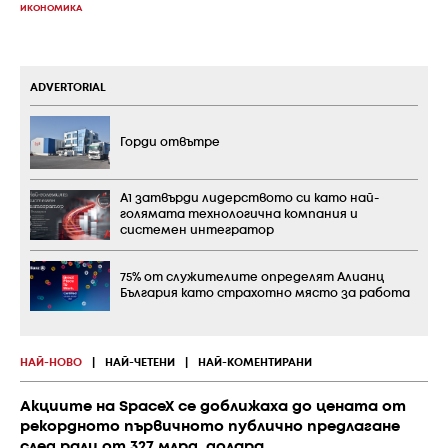
ИКОНОМИКА
ADVERTORIAL
Горди отвътре
А1 затвърди лидерството си като най-
голямата технологична компания и
системен интегратор
75% от служителите определят Алианц
България като страхотно място за работа
НАЙ-НОВО
|
НАЙ-ЧЕТЕНИ
|
НАЙ-КОМЕНТИРАНИ
Акциите на SpaceX се доближаха до цената от
рекордното първичното публично предлагане
след рали от 327 млрд. долара