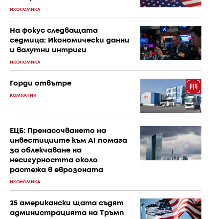
ИКОНОМИКА
На фокус следващата
седмица: Икономически данни
и валутни интриги
ИКОНОМИКА
Горди отвътре
КОМПАНИИ
ЕЦБ: Пренасочването на
инвестициите към AI помага
за облекчаване на
несигурността около
растежа в еврозоната
ИКОНОМИКА
25 американски щата съдят
администрацията на Тръмп