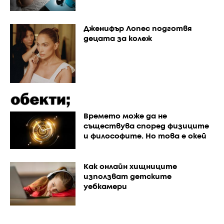
Дженифър Лопес подготвя
децата за колеж
Времето може да не
съществува според физиците
и философите. Но това е окей
Как онлайн хищниците
използват детските
уебкамери