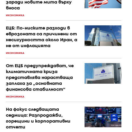
заради новите мита върху
вноса
ИКОНОМИКА
ЕЦБ: По-ниските разходи в
еврозоната са причинени от
несигурността около Иран, а
не от инфлацията
ИКОНОМИКА
От ЕЦБ предупреждават, че
климатичната криза
представлява нарастваща
заплаха за „основната
финансова стабилност“
ИКОНОМИКА
На фокус следващата
седмица: Разпродажби,
горещини и корпоративни
отчети