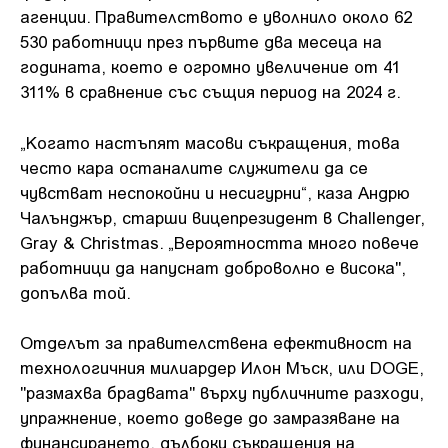
агенции. Правителството е уволнило около 62
530 работници през първите два месеца на
годината, което е огромно увеличение от 41
311% в сравнение със същия период на 2024 г.
„Когато настъпят масови съкращения, това
често кара останалите служители да се
чувстват неспокойни и несигурни“, каза Андрю
Чалънджър, старши вицепрезидент в Challenger,
Gray & Christmas. „Вероятността много повече
работници да напуснат доброволно е висока",
допълва той.
Отделът за правителствена ефективност на
технологичния милиардер Илон Мъск, или DOGE,
"размахва брадвата" върху публичните разходи,
упражнение, което доведе до замразяване на
финансирането, дълбоки съкращения на