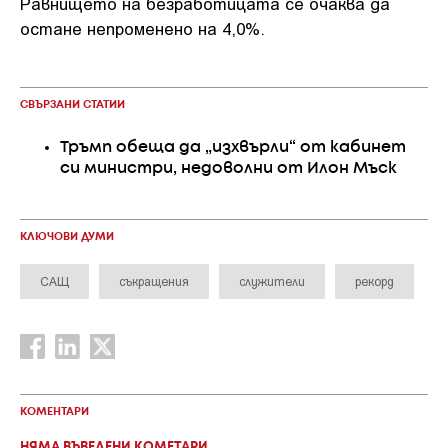
Равнището на безработицата се очаква да
остане непроменено на 4,0%.
СВЪРЗАНИ СТАТИИ
Тръмп обеща да „изхвърли“ от кабинет
си министри, недоволни от Илон Мъск
КЛЮЧОВИ ДУМИ
САЩ
съкращения
служители
рекорд
КОМЕНТАРИ
НЯМА ВЪВЕДЕНИ КОМЕТАРИ.