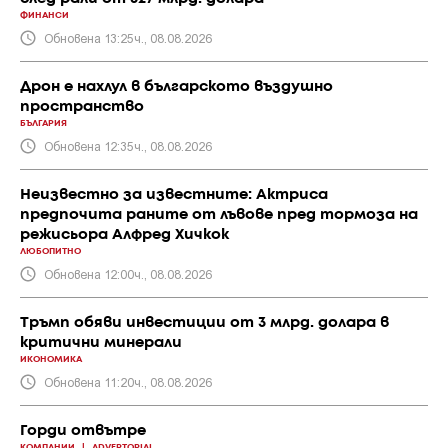
ФИНАНСИ
Обновена 13:25ч., 08.08.2026
Дрон е нахлул в българското въздушно
пространство
БЪЛГАРИЯ
Обновена 12:35ч., 08.08.2026
Неизвестно за известните: Актриса
предпочита раните от лъвове пред тормоза на
режисьора Алфред Хичкок
ЛЮБОПИТНО
Обновена 12:00ч., 08.08.2026
Тръмп обяви инвестиции от 3 млрд. долара в
критични минерали
ИКОНОМИКА
Обновена 11:20ч., 08.08.2026
Горди отвътре
КОМПАНИИ
|
ADVERTORIAL