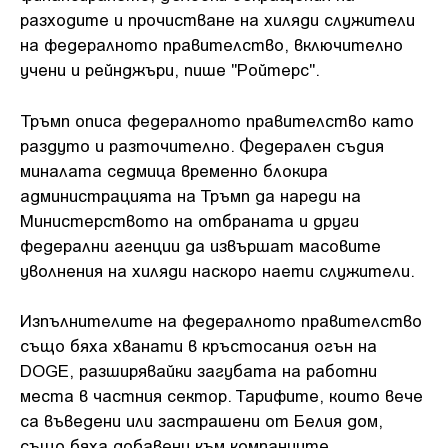
разходите и прочистване на хиляди служители
на федералното правителство, включително
учени и рейнджъри, пише "Ройтерс".
Тръмп описа федералното правителство като
раздуто и разточително. Федерален съдия
миналата седмица временно блокира
администрацията на Тръмп да нареди на
Министерството на отбраната и други
федерални агенции да извършат масовите
уволнения на хиляди наскоро наети служители.
Изпълнителите на федералното правителство
също бяха хванати в кръстосания огън на
DOGE, разширявайки загубата на работни
места в частния сектор. Тарифите, които вече
са въведени или застрашени от Белия дом,
също бяха добавени към компаниите,