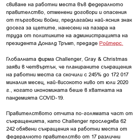
свиване на работни места във федералното
правителство, отменени договори и опасения
от търговски войни, предлагайки най-ясния знак
досега за щетите, нанесени на пазара на
труда от политиките на администрацията на
президента Доналд Тръмп, предаде
Ройтерс.
Глобалната фирма Challenger, Gray & Christmas
заяви в четвъртък, че планираните съкращения
на работни места са скочили с 245% до 172 017
миналия месец, най-високото ниво от юли 2020
г., когато икономиката беше в хватката на
пандемията COVID-19.
Правителството отчита по-голямата част от
съкращенията, като Challenger проследява 62
242 обявени съкращения на работни места от
федералното правителство от 17 различни