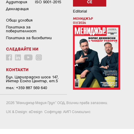
Аудитория
ISO 9001-2015
СЕ
Декларация
Editorial
МЕНИДЖЪР
Общи условия
07/2026
Пoлитикa зa
пoвepитeлнocт
Политика за бисквитки
СЛЕДВАЙТЕ НИ
КОНТАКТИ
Бул. Цариградско шосе 147,
Интер Ескпо Център, ет.5
тел: +359 887 569 640
2026 “Мениджър Медия Груп” ООД. Всички права запазени.
UX & Design:
eDesign
Софтуер:
АИП Солюшънс