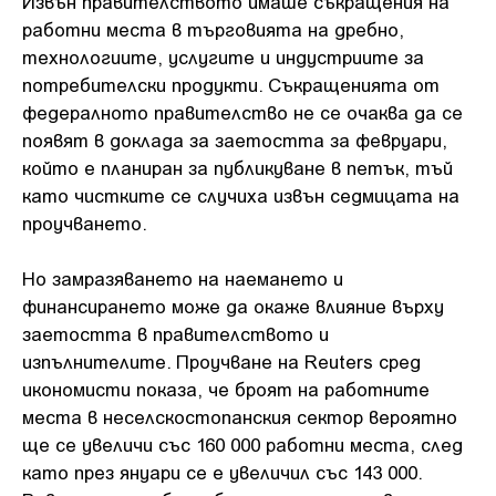
Извън правителството имаше съкращения на
работни места в търговията на дребно,
технологиите, услугите и индустриите за
потребителски продукти. Съкращенията от
федералното правителство не се очаква да се
появят в доклада за заетостта за февруари,
който е планиран за публикуване в петък, тъй
като чистките се случиха извън седмицата на
проучването.
Но замразяването на наемането и
финансирането може да окаже влияние върху
заетостта в правителството и
изпълнителите. Проучване на Reuters сред
икономисти показа, че броят на работните
места в неселскостопанския сектор вероятно
ще се увеличи със 160 000 работни места, след
като през януари се е увеличил със 143 000.