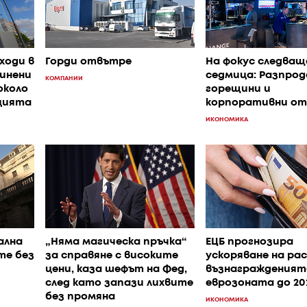
ходи в
Горди отвътре
На фокус следва
инени
седмица: Разпрод
КОМПАНИИ
около
горещини и
ацията
корпоративни о
ИКОНОМИКА
ална
„Няма магическа пръчка“
ЕЦБ прогнозира
те без
за справяне с високите
ускоряване на ра
цени, каза шефът на Фед,
възнагражденият
след като запази лихвите
еврозоната до 202
без промяна
ИКОНОМИКА