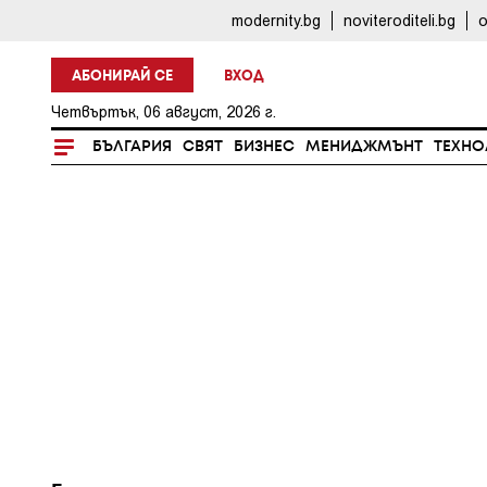
modernity.bg
noviteroditeli.bg
o
АБОНИРАЙ СЕ
ВХОД
Четвъртък, 06 август, 2026 г.
БЪЛГАРИЯ
СВЯТ
БИЗНЕС
МЕНИДЖМЪНТ
ТЕХНО