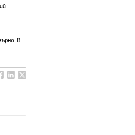
ий
ърно. В