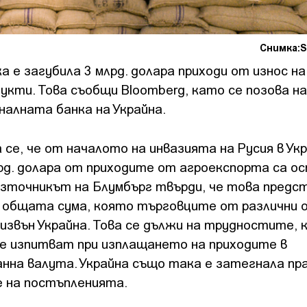
Снимка:S
 е загубила 3 млрд. долара приходи от износ на
укти. Това съобщи Bloomberg, като се позова на
алната банка на Украйна.
се, че от началото на инвазията на Русия в Ук
рд. долара от приходите от агроекспорта са о
Източникът на Блумбърг твърди, че това предс
 общата сума, която търговците от различни 
извън Украйна. Това се дължи на трудностите, 
е изпитват при изплащането на приходите в
нна валута. Украйна също така е затегнала пр
е на постъпленията.