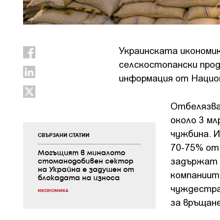
Украинската икономика
селскостопански прод
информация от Национ
Отбелязва 
около 3 мл
чужбина. 
СВЪРЗАНИ СТАТИИ
70-75% от
Могъщият в миналото
задържат 
стоманодобивен сектор
на Украйна е задушен от
компаниит
блокадата на износа
чуждестра
ИКОНОМИКА
за връщан