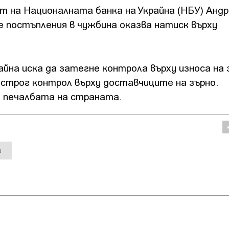
т на Националната банка на Украйна (НБУ) Андр
е постъпления в чужбина оказва натиск върху
йна иска да затегне контрола върху износа на з
строг контрол върху доставчиците на зърно.
т печалбата на страната.
и