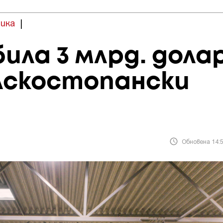
ика
|
била 3 млрд. дола
елскостопански
Обновена 14:5