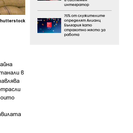
и системен
интегратор
75% от служителите
hutterstock
определят Алианц
България като
страхотно място за
работа
райна
станали в
тавлява
отрасли
които
авилата