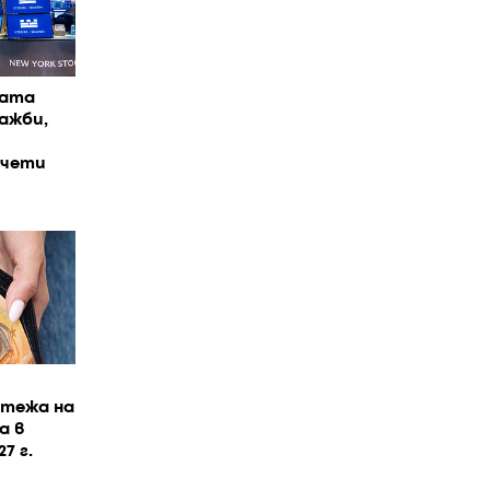
щата
ажби,
тчети
стежа на
а в
7 г.