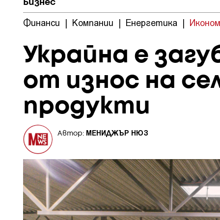
Бизнес
Финанси
|
Компании
|
Енергетика
|
Иконом
Украйна е загу
от износ на с
продукти
МЕНИДЖЪР НЮЗ
Автор: