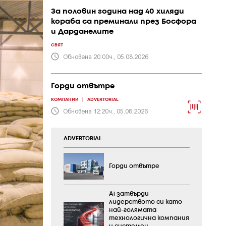
За половин година над 40 хиляди
кораба са преминали през Босфора
и Дарданелите
СВЯТ
Обновена 20:00ч., 05.08.2026
Горди отвътре
КОМПАНИИ
|
ADVERTORIAL
Обновена 12:20ч., 05.08.2026
ADVERTORIAL
Горди отвътре
А1 затвърди
лидерството си като
най-голямата
технологична компания