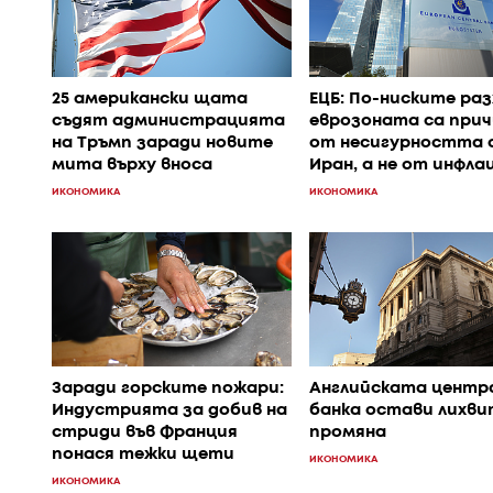
25 американски щата
ЕЦБ: По-ниските раз
съдят администрацията
еврозоната са прич
на Тръмп заради новите
от несигурността 
мита върху вноса
Иран, а не от инфл
ИКОНОМИКА
ИКОНОМИКА
Заради горските пожари:
Английската центр
Индустрията за добив на
банка остави лихви
стриди във Франция
промяна
понася тежки щети
ИКОНОМИКА
ИКОНОМИКА