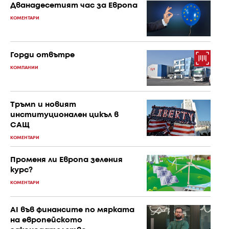
Дванадесетият час за Европа
КОМЕНТАРИ
Горди отвътре
КОМПАНИИ
Тръмп и новият
институционален цикъл в
САЩ
КОМЕНТАРИ
Променя ли Европа зеления
курс?
КОМЕНТАРИ
AI във финансите по мярката
на европейското