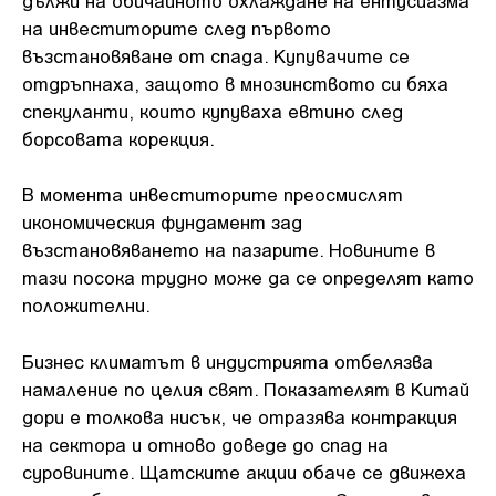
на инвеститорите след първото
възстановяване от спада. Купувачите се
отдръпнаха, защото в мнозинството си бяха
спекуланти, които купуваха евтино след
борсовата корекция.
В момента инвеститорите преосмислят
икономическия фундамент зад
възстановяването на пазарите. Новините в
тази посока трудно може да се определят като
положителни.
Бизнес климатът в индустрията отбелязва
намаление по целия свят. Показателят в Китай
дори е толкова нисък, че отразява контракция
на сектора и отново доведе до спад на
суровините. Щатските акции обаче се движеха