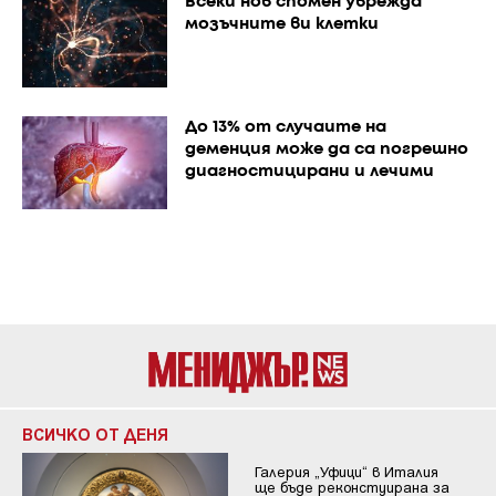
Всеки нов спомен уврежда
мозъчните ви клетки
До 13% от случаите на
деменция може да са погрешно
диагностицирани и лечими
ВСИЧКО ОТ ДЕНЯ
Галерия „Уфици“ в Италия
ще бъде реконстуирана за