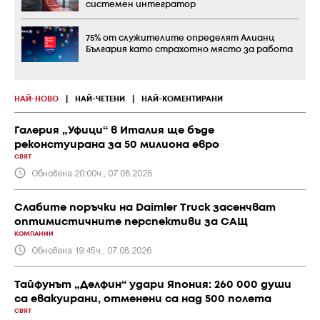
системен интегратор
75% от служителите определят Алианц
България като страхотно място за работа
НАЙ-НОВО
|
НАЙ-ЧЕТЕНИ
|
НАЙ-КОМЕНТИРАНИ
Галерия „Уфици“ в Италия ще бъде
реконстуирана за 50 милиона евро
СВЯТ
Обновена 20:00ч., 07.08.2026
Слабите поръчки на Daimler Truck засенчват
оптимистичните перспективи за САЩ
КОМПАНИИ
Обновена 19:45ч., 07.08.2026
Тайфунът „Делфин“ удари Япония: 260 000 души
са евакуирани, отменени са над 500 полета
СВЯТ