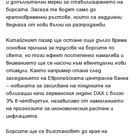
и допълнителни мерки за стабилизирането на
борсата. Засега те водят само до
кратковременни ръстове, които са задушени
веднага от нови вълни на разпродажби.
Китайският пазар ще остане още дълго време
основна причина за трусове на борсите по
света, но този ефект постепенно намалява и
вниманието ще се насочи към евентуални нови
стимули. Както например стана след
заседанието на Европейската централна банка
– новината за засилване на покупките на
облигации качи германския индекс DAX с близо
3% в четвъртък, независимо от намалението
на прогнозите за икономическия растеж и
инфлацията.
Борсите ще се възстановят до края на