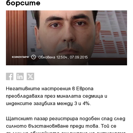
борсите
Обновена 12:50ч., 07.09.2015
КОМЕНТАРИ
Негативните настроения в Европа
преобладаваха през миналата седмица и
индексите загубиха между 3 и 4%.
Щатският пазар регистрира подобен спад след
силното възстановяване преди това. Той се
дължи на обичайното охлаждане на ентусиазма