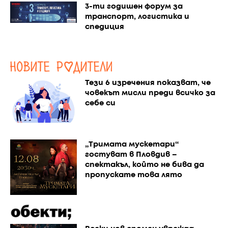
3-ти годишен форум за
транспорт, логистика и
спедиция
Тези 6 изречения показват, че
човекът мисли преди всичко за
себе си
„Тримата мускетари“
гостуват в Пловдив –
спектакъл, който не бива да
пропускате това лято