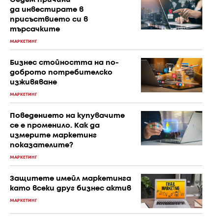
Седем причини
да инвестирате в
присъствието си в
търсачките
МАРКЕТИНГ
Бизнес стойността на по-
доброто потребителско
изживяване
МАРКЕТИНГ
Поведението на купувачите
се е променило. Как да
измерите маркетинг
показателите?
МАРКЕТИНГ
Защитете имейл маркетинга
като всеки друг бизнес актив
МАРКЕТИНГ