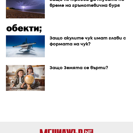
време на гръмотевична буря
Защо акулите чук имат глави с
формата на чук?
Защо Земята се върти?