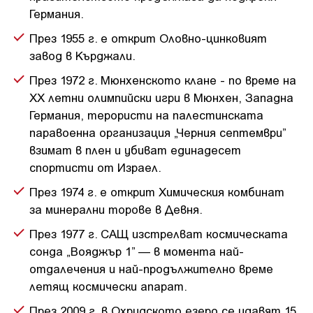
Германия.
През 1955 г. е открит Оловно-цинковият
завод в Кърджали.
През 1972 г. Мюнхенското клане - по време на
XX летни олимпийски игри в Мюнхен, Западна
Германия, терористи на палестинската
паравоенна организация „Черния септември”
взимат в плен и убиват единадесет
спортисти от Израел.
През 1974 г. е открит Химическия комбинат
за минерални торове в Девня.
През 1977 г. САЩ изстрелват космическата
сонда „Вояджър 1” — в момента най-
отдалечения и най-продължително време
летящ космически апарат.
През 2009 г. в Охридското езеро се удавят 15