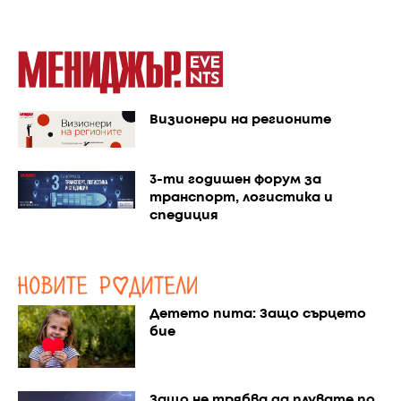
Визионери на регионите
3-ти годишен форум за
транспорт, логистика и
спедиция
Детето пита: Защо сърцето
бие
Защо не трябва да плувате по