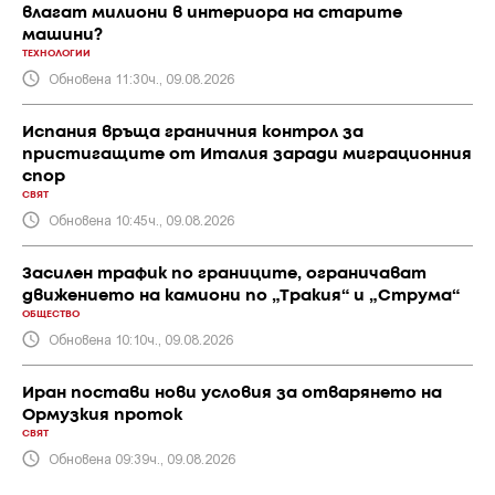
влагат милиони в интериора на старите
машини?
ТЕХНОЛОГИИ
Обновена 11:30ч., 09.08.2026
Испания връща граничния контрол за
пристигащите от Италия заради миграционния
спор
СВЯТ
Обновена 10:45ч., 09.08.2026
Засилен трафик по границите, ограничават
движението на камиони по „Тракия“ и „Струма“
ОБЩЕСТВО
Обновена 10:10ч., 09.08.2026
Иран постави нови условия за отварянето на
Ормузкия проток
СВЯТ
Обновена 09:39ч., 09.08.2026