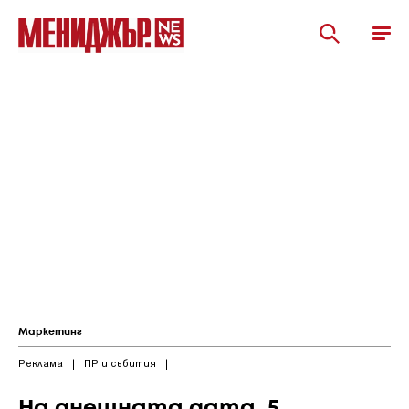
Маркетинг
Реклама
|
ПР и събития
|
На днешната дата, 5