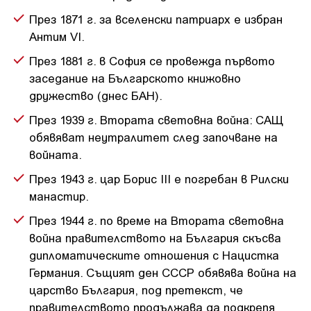
През 1871 г. за вселенски патриарх е избран
Антим VI.
През 1881 г. в София се провежда първото
заседание на Българското книжовно
дружество (днес БАН).
През 1939 г. Втората световна война: САЩ
обявяват неутралитет след започване на
войната.
През 1943 г. цар Борис III е погребан в Рилски
манастир.
През 1944 г. по време на Втората световна
война правителството на България скъсва
дипломатическите отношения с Нацистка
Германия. Същият ден СССР обявява война на
царство България, под претекст, че
правителството продължава да подкрепя