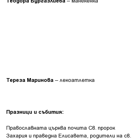
Теодора Бургазлиева
– манекенка
Тереза Маринова
– лекоатлетка
Празници и събития:
Православната църква почита Св. пророк
Захария и праведна Елисавета, родители на св.