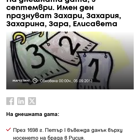
септември. Имен ден
празнуват Захари, Захария,
Захарина, Зара, Елисавета
Обновена 00:00ч., 05.09.2013
МАРКЕТИНГ
На днешната дата:
През 1698 г. Петър I въвежда данък върху
носенето на брада в Русия.