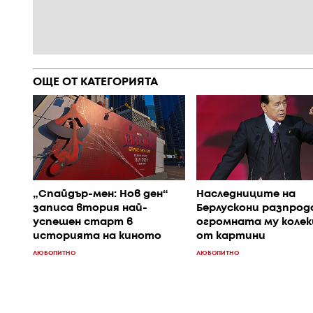
ОЩЕ ОТ КАТЕГОРИЯТА
„Спайдър-мен: Нов ден“
Наследниците на
записа втория най-
Берлускони разпро
успешен старт в
огромната му колек
историята на киното
от картини
ЛЮБОПИТНО
ЛЮБОПИТНО