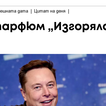
нешната дата
|
Цитат на деня
|
парфюм „Изгорял