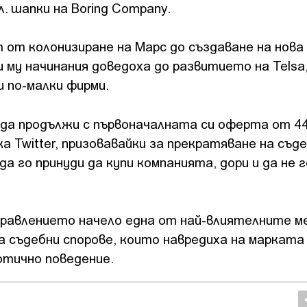
л. шапки на Boring Company.
 от колонизиране на Марс до създаване на нова
 му начинания доведоха до развитието на Telsa
 по-малки фирми.
а продължи с първоначалната си оферта от 44
а Twitter, призовавайки за прекратяване на съд
 го принуди да купи компанията, дори и да не г
правлението начело една от най-влиятелните м
 съдебни спорове, които навредиха на марката
отично поведение.