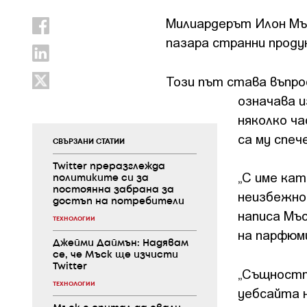
Милиардерът Илон Мъс
пазара странни проду
Този път става въпрос
означава и
няколко ча
са му спеч
СВЪРЗАНИ СТАТИИ
Twitter преразглежда
„С име ка
политиките си за
постоянна забрана за
неизбежно.
достъп на потребители
написа Мъс
ТЕХНОЛОГИИ
на парфюм
Джейми Даймън: Надявам
се, че Мъск ще изчисти
Twitter
„Същностт
ТЕХНОЛОГИИ
уебсайта н