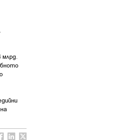
,
 млрд.
ебното
о
едийни
 на