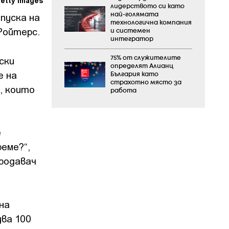
etty images
лидерството си като
пуска на
най-голямата
технологична компания
Ройтерс.
и системен
интегратор
ски
75% от служителите
определят Алианц
е на
България като
страхотно място за
а, които
работа
е
еме?“,
продавач
на
ува 100