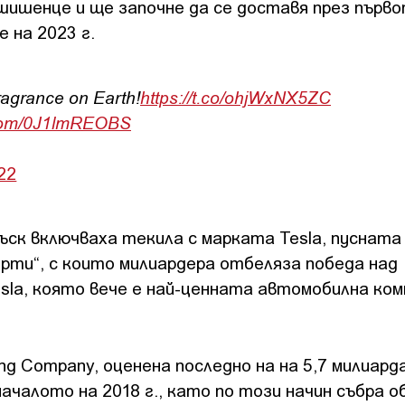
шишенце и ще започне да се доставя през първ
 на 2023 г.
fragrance on Earth!
https://t.co/ohjWxNX5ZC
r.com/0J1lmREOBS
22
ск включваха текила с марката Tesla, пусната
орти“, с които милиардера отбеляза победа над
la, която вече е най-ценната автомобилна ком
g Company, оценена последно на на 5,7 милиарда
началото на 2018 г., като по този начин събра о