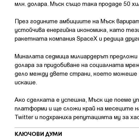
млн. долара. Мъск също така продаде 50 хи
През годините амбициите на Мъск варират
устойчива енергийна икономика, като тези
ракетната компания SpaceX и редица други
Миналата седмица милиардерът предложи д
долара за придобиване на социалната мреж
дело между двете страни, което можеше да
искаше.
Ако сделката е успешна, Мъск ще поеме у
платформи и ще сложи край на месеците на
Twitter и подхраниха репутацията му за ха
КЛЮЧОВИ ДУМИ