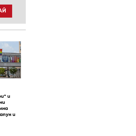
АЙ
и" и
ни
мна
апун и