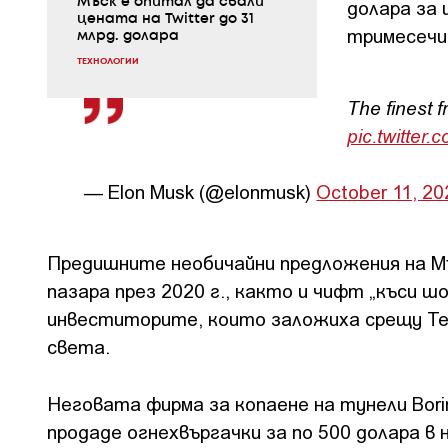
долара за 
Мъск e опитал да свали
цената на Twitter до 31
тримесечие
млрд. долара
ТЕХНОЛОГИИ
The finest 
pic.twitte
— Elon Musk (@elonmusk)
October 11, 20
Предишните необичайни предложения на Мъ
пазара през 2020 г., както и чифт „къси ш
инвеститорите, които заложиха срещу Tes
света.
Неговата фирма за копаене на тунели Borin
продаде огнехвъргачки за по 500 долара в 