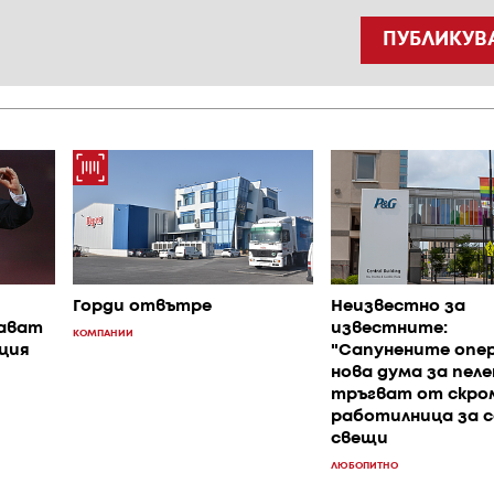
ПУБЛИКУВ
Горди отвътре
Неизвестно за
дават
известните:
КОМПАНИИ
ция
"Сапунените опер
нова дума за пеле
тръгват от скро
работилница за с
свещи
ЛЮБОПИТНО