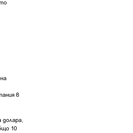
ото
 на
пания в
 долара,
бщо 10