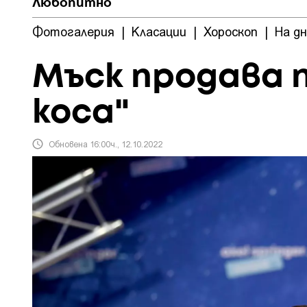
Любопитно
Фотогалерия
|
Класации
|
Хороскоп
|
На д
Мъск продава 
коса"
Обновена 16:00ч., 12.10.2022