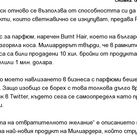
Снимка: G
к отново се възползва от способността си да 
кти, които светкавично се изкупуват, предава 
 за парфюм, наречен Burnt Hair, което на българ
згоряла коса. Милиардерът твърди, че в рамкит
са са били продадени 10 хил. бройки от продукт
елили 1 млн. долара.
то моето навлизането в бизнеса с парфюми беш
 Защо изобщо се борех с това толкова дълго вр
к в Twitter, където сега се самоопределя като 
и.
а на отвратителното желание“ е описанието 
а най-новия продукт на Милиардера, който стр