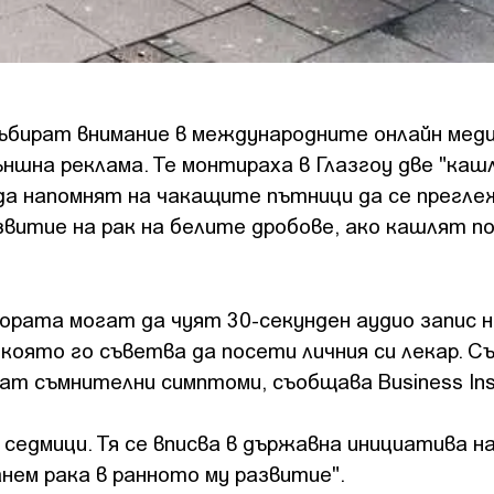
ъбират внимание в международните онлайн меди
ъншна реклама. Те монтираха в Глазгоу две "каш
 да напомнят на чакащите пътници да се прегл
звитие на рак на белите дробове, ако кашлят п
хората могат да чуят 30-секунден аудио запис н
 която го съветва да посети личния си лекар. 
ват съмнителни симптоми, съобщава Business Ins
 седмици. Тя се вписва в държавна инициатива н
анем рака в ранното му развитие".