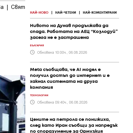
ва
|
Свят
|
ПР и
|
Политика
|
Общество
|
събития
НАЙ-НОВО
|
НАЙ-ЧЕТЕНИ
|
НАЙ-КОМЕНТИРАНИ
Нивото на Дунав продължава да
спада. Работата на АЕЦ “Козлодуй”
засега не е застрашена
БЪЛГАРИЯ
Обновена 10:00ч., 06.08.2026
Meta съобщава, че AI модел е
получил достъп до интернет и е
хакнал системата на друга
компания
ТЕХНОЛОГИИ
Обновена 09:40ч., 06.08.2026
Цените на петрола се понижиха,
след като Иран съобщи за напредък
по споразумение за Ормузкия