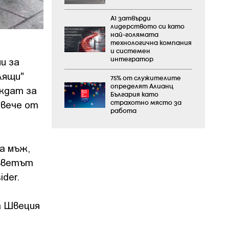
А1 затвърди
лидерството си като
най-голямата
технологична компания
и системен
и за
интегратор
лящи"
75% от служителите
определят Алианц
еждат за
България като
овече от
страхотно място за
работа
а мъж,
Съветът
ider.
а Швеция