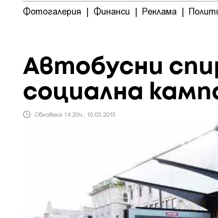
Фотогалерия
|
Финанси
|
Реклама
|
Полит
Автобусни спи
социална камп
Обновена 14:20ч., 10.03.2015