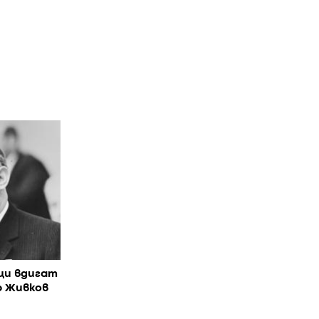
ци вдигат
р Живков