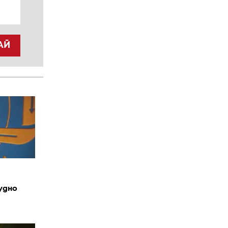
АЙ
удно