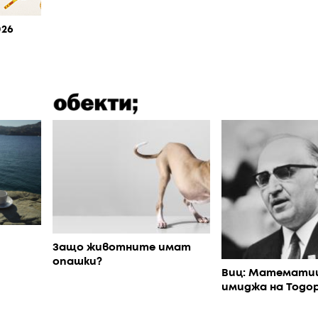
026
Защо животните имат
опашки?
Виц: Математи
имиджа на Тодо