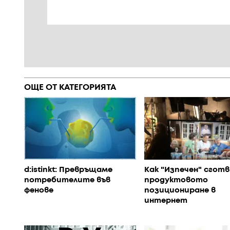
ОЩЕ ОТ КАТЕГОРИЯТА
d:istinkt: Превръщаме
Как "Изпечен" сготв
потребителите във
продуктовото
фенове
позициониране в
интернет