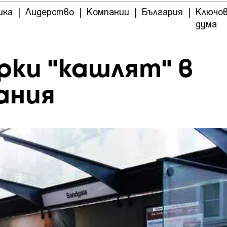
ика
|
Лидерство
|
Компании
|
България
|
Ключо
дума
рки "кашлят" в
ания