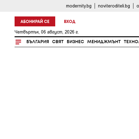
modernity.bg
noviteroditeli.bg
o
АБОНИРАЙ СЕ
ВХОД
Четвъртък, 06 август, 2026 г.
БЪЛГАРИЯ
СВЯТ
БИЗНЕС
МЕНИДЖМЪНТ
ТЕХНО