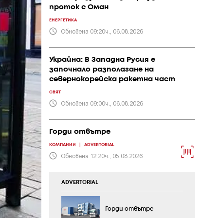
проток с Оман
ЕНЕРГЕТИКА
Обновена 09:20ч., 06.08.2026
Украйна: В Западна Русия е
започнало разполагане на
севернокорейска ракетна част
СВЯТ
Обновена 09:00ч., 06.08.2026
Горди отвътре
КОМПАНИИ
|
ADVERTORIAL
Обновена 12:20ч., 05.08.2026
ADVERTORIAL
Горди отвътре