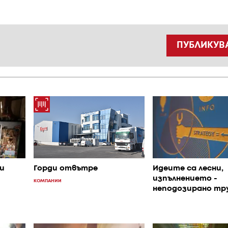
ПУБЛИКУВ
и
Идеите са лесни,
Горди отвътре
изпълнението -
КОМПАНИИ
неподозирано тр