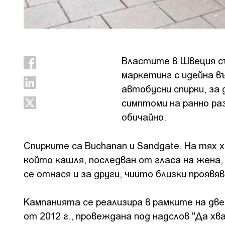
Властите в Швеция с
маркетинг с идейна в
автобусни спирки, за
симптоми на ранно ра
обичайно.
Спирките са
Buchanan и
Sandgate. На тях 
който кашля, последван от гласа на жена,
се отнася и за други, чиито близки проявя
Кампанията се реализира в рамките на две
от 2012 г., провеждана под надслов "Да хв