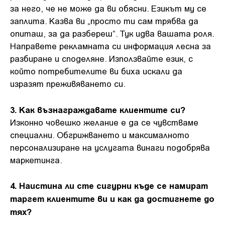
за него, че не може да ви обясни. Езикът му се
заплита. Казва ви „просто ти сам трябва да
опиташ, за да разбереш“. Тук идва вашата роля.
Направете рекламната си информация лесна за
разбиране и споделяне. Използвайте език, с
който потребителите ви биха искали да
изразят преживяването си.
3. Как възнаграждавате клиентите си?
Изконно човешко желание е да се чувстваме
специални. Обгрижването и максималното
персонализиране на услугата винаги подобрява
маркетинга.
4. Наистина ли сте сигурни къде се намират
таргет клиентите ви и как да достигнете до
тях?