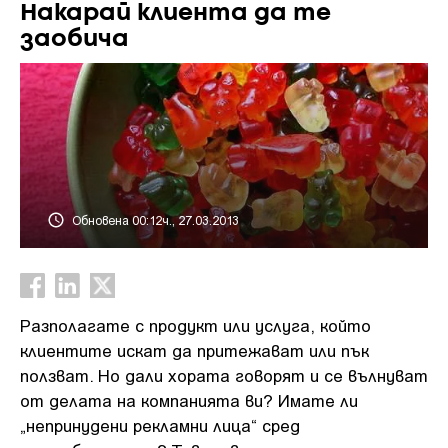
Накарай клиента да те
заобича
Обновена 00:12ч., 27.03.2013
Разполагате с продукт или услуга, който
клиентите искат да притежават или пък
ползват. Но дали хората говорят и се вълнуват
от делата на компанията ви? Имате ли
„непринудени рекламни лица“ сред