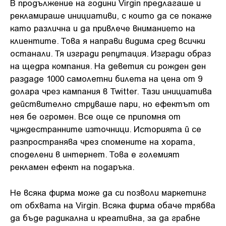
В продължение на години Virgin предлагаше и
рекламираше инициативи, с които да се покаже
като различна и да привлече вниманието на
клиентите. Това я направи видима сред всички
останали. Тя изгради репутация. Изгради образ
на щедра компания. На деветия си рожден ден
раздаде 1000 самолетни билета на цена от 9
долара чрез кампания в Twitter. Тази инициатива
действително струваше пари, но ефектът от
нея бе огромен. Все още се припомня от
чуждестранните източници. Историята й се
разпространява чрез спомените на хората,
споделени в интернет. Това е големият
рекламен ефект на подаръка.
Не всяка фирма може да си позволи маркетинг
от обхвата на Virgin. Всяка фирма обаче трябва
да бъде радикална и креативна, за да грабне