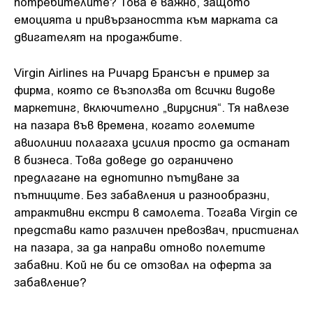
потребителите? Това е важно, защото
емоцията и привързаността към марката са
двигателят на продажбите.
Virgin Airlines на Ричард Брансън е пример за
фирма, която се възползва от всички видове
маркетинг, включително „вирусния“. Тя навлезе
на пазара във времена, когато големите
авиолинии полагаха усилия просто да останат
в бизнеса. Това доведе до ограничено
предлагане на еднотипно пътуване за
пътниците. Без забавления и разнообразни,
атрактивни екстри в самолета. Тогава Virgin се
представи като различен превозвач, пристигнал
на пазара, за да направи отново полетите
забавни. Кой не би се отзовал на оферта за
забавление?