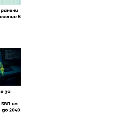
 ранени
есение в
е за
 БВП на
 до 2040