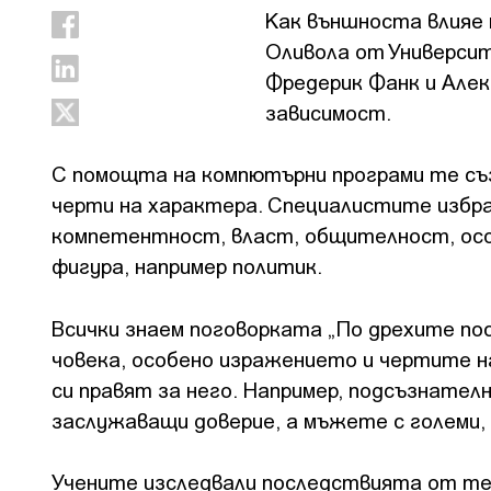
Как външноста влияе 
Оливола от Универси
Фредерик Фанк и Алек
зависимост.
С помощта на компютърни програми те съз
черти на характера. Специалистите избра
компетентност, власт, общителност, осо
фигура, например политик.
Всички знаем поговорката „По дрехите по
човека, особено изражението и чертите н
си правят за него. Например, подсъзнател
заслужаващи доверие, а мъжете с големи, в
Учените изследвали последствията от те