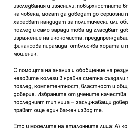
изследвания и изяснили: повърхностните 
на човека, могат да доведат до сериозни 
харесват кандидат за политически или о
поглед и само заради това му гласуват до
изражение на икономиста, предупреждава
финансова пирамида, отблъсква хората и т
мошеник.
С помощта на анализ и обобщение на рез
неговите колеги в крайна сметка създали 
поглед, компетентност, властност и общ
доверие. Избраните от учените качества 
последният тип лица – заслужаващи довери
правят още един важен извод те.
Ето и моделите на еталонните лица: А) ко