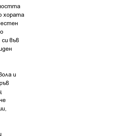
шността
то хората
честен
во
си във
иден
вола и
ръв
щ
че
ии,
и