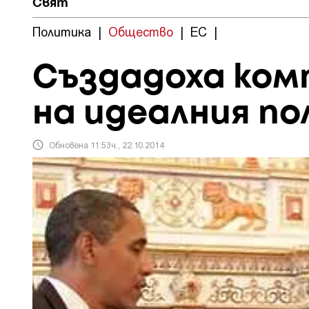
Свят
Политика
|
Общество
|
ЕС
|
Създадоха ко
на идеалния п
Обновена 11:53ч., 22.10.2014