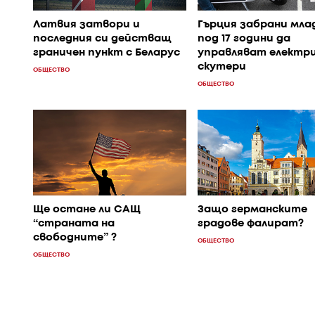
Латвия затвори и
Гърция забрани мла
последния си действащ
под 17 години да
граничен пункт с Беларус
управляват електр
скутери
ОБЩЕСТВО
ОБЩЕСТВО
Ще остане ли САЩ
Защо германските
“страната на
градове фалират?
свободните” ?
ОБЩЕСТВО
ОБЩЕСТВО