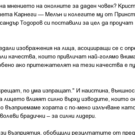
на мнението на околните за даден човек? Крис
тета Карнеги — Мелън и колегите му от Принс
сандър Тодоров си поставили за цел да проучат
дали изображения на лица, асоцииращи се с опр
ли качества, които привличат най-голямо вним
бено ако притежателят на тези качества е п
срещат, по ума изпращат." И наистина, външно
а лицето влияят силно върху изводите, които 
но възприемаме хората с по-меко излъчване кат
олеви брадички – за силни лидери.
зи възприятия, обобщили резултатите от пре