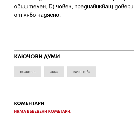
общителен, D) човек, предизвикващ довер
от ляво надясно.
КЛЮЧОВИ ДУМИ
политик
лица
качества
КОМЕНТАРИ
НЯМА ВЪВЕДЕНИ КОМЕТАРИ.