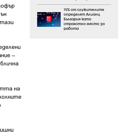
тофър
75% от служителите
тън
определят Алианц
България като
 тази
страхотно място за
работа
еделени
ание –
ублична
стта на
околните
о
дишни