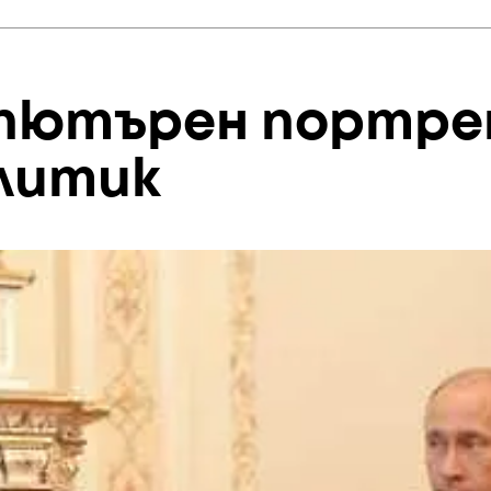
мпютърен портр
олитик