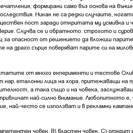
впечатления, формирани само въз основа на вън
последствия. Никак не са редки случаите, кога
бществен пост заради откритата му усмивка и 
верие. Случва се и обратното: строгото и суро
щ за опасност от решението да вложиш парите 
е на драго сърце поверяват парите си на милов
ултатите от много екперименти и тестове Оли
т.нар. еталонни лица на хора, притежаващи на п
ителност, а така също и на човека, заслужава
привличат най-силно внимание. Любопитното е, 
е, най-често се използват и в рекламни кампан
мпетентен човек, B) властен човек, C) открит 