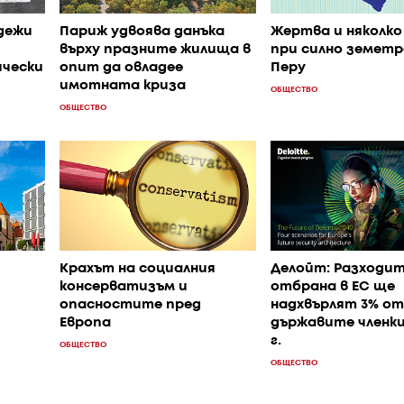
дежи
Париж удвоява данъка
Жертва и няколко
върху празните жилища в
при силно земетр
ически
опит да овладее
Перу
имотната криза
ОБЩЕСТВО
ОБЩЕСТВО
Крахът на социалния
Делойт: Разходит
консерватизъм и
отбрана в ЕС ще
опасностите пред
надхвърлят 3% от
Европа
държавите членки
г.
ОБЩЕСТВО
ОБЩЕСТВО