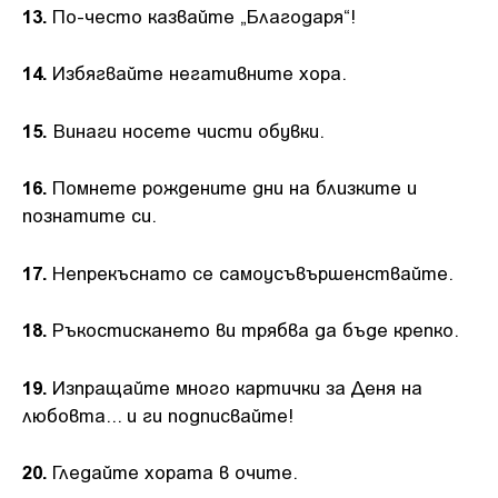
13.
По-често казвайте „Благодаря“!
14.
Избягвайте негативните хора.
15.
Винаги носете чисти обувки.
16.
Помнете рождените дни на близките и
познатите си.
17.
Непрекъснато се самоусъвършенствайте.
18.
Ръкостискането ви трябва да бъде крепко.
19.
Изпращайте много картички за Деня на
любовта... и ги подписвайте!
20.
Гледайте хората в очите.