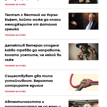
ТЕХНИКИ ЗА УСПЕХ
Тестът с вестник на Уорън
Бъфет, който може да спаси
мениджърите от фатална
грешка
ТЕХНИКИ ЗА УСПЕХ
Детектив ветеран споделя
какво трябва да направите,
когато усетите, че някой ви
лъже
ТЕХНИКИ ЗА УСПЕХ
Съществуват два типа
устойчивост. Вероятно
игнорирате единия
ТЕХНИКИ ЗА УСПЕХ
Автентичността и
прозрачността не са едно и