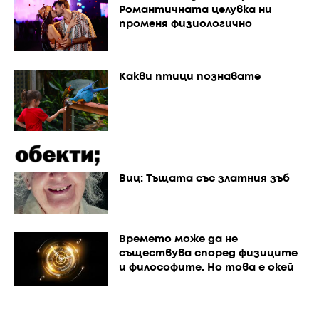
Романтичната целувка ни
променя физиологично
Какви птици познавате
Виц: Тъщата със златния зъб
Времето може да не
съществува според физиците
и философите. Но това е окей