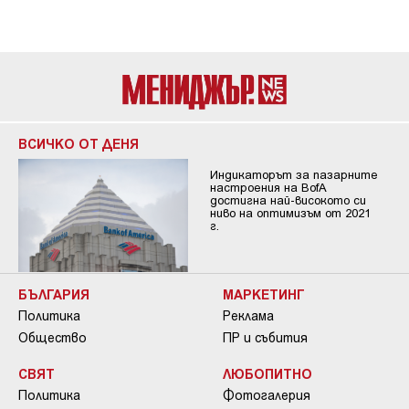
ВСИЧКО ОТ ДЕНЯ
Индикаторът за пазарните
настроения на BofA
достигна най-високото си
ниво на оптимизъм от 2021
г.
БЪЛГАРИЯ
МАРКЕТИНГ
Политика
Реклама
Общество
ПР и събития
СВЯТ
ЛЮБОПИТНО
Политика
Фотогалерия