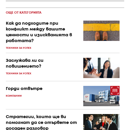
ОЩЕ ОТ КАТЕГОРИЯТА
Как да подходите при
конфликт между вашите
ценности и изискванията в
работата?
ТЕХНИКИ ЗА УСПЕХ
Заслужава ли си
повишението?
ТЕХНИКИ ЗА УСПЕХ
Горди отвътре
КОМПАНИИ
Стратегии, които ще ви
помогнат да се отървете от
досаден разговор