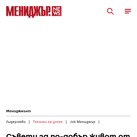
Мениджмънт
Лидерство
|
Техники за успех
|
Job Мениджър
|
Съвети за по-добър живот от