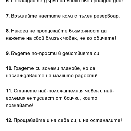
6.
Посаждайте дърво на всеки свой рожден ден!
7.
Връщайте наетите коли с пълен резервоар.
8.
Никога не пропускайте възможност да
кажете на свой близък човек, че го обичате!
9.
Бъдете по-прости в действията си.
10.
Градете си големи планове, но се
наслаждавайте на малките радости!
11.
Станете най-положителния човек и най-
големия ентусиаст от всички, които
познавате!
12.
Прощавайте и на себе си, и на останалите!