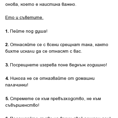
онова, което е наистина важно.
Ето и съветите.
1.
Пейте под душа!
2.
Отнасяйте се с всеки срещнат така, както
бихте искали да се отнасят с вас.
3.
Посрещнете изгрева поне веднъж годишно!
4.
Никога не се отказвайте от домашни
палачинки!
5.
Стремете се към превъзходство, не към
съвършенство!