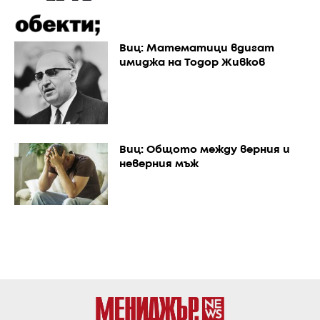
Виц: Математици вдигат
имиджа на Тодор Живков
Виц: Общото между верния и
неверния мъж