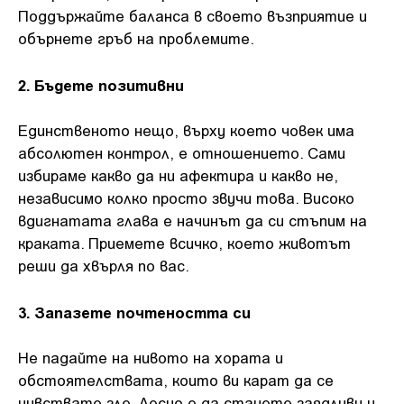
Поддържайте баланса в своето възприятие и
обърнете гръб на проблемите.
2. Бъдете позитивни
Единственото нещо, върху което човек има
абсолютен контрол, е отношението. Сами
избираме какво да ни афектира и какво не,
независимо колко просто звучи това. Високо
вдигнатата глава е начинът да си стъпим на
краката. Приемете всичко, което животът
реши да хвърля по вас.
3. Запазете почтеността си
Не падайте на нивото на хората и
обстоятелствата, които ви карат да се
чувствате зле. Лесно е да станете заядливи и