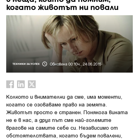
когато животът ни повали
Обновена 00:10ч., 24.06.2015
ТЕХНИКИ ЗА УСПЕХ
Колкото и внимателни да сме, има моменти,
когато се озоваваме право на земята.
Животът просто е странен. Понякога вината
не е в нас, а друг път сме най-големите
врагове на самите себе си. Независимо от
обстоятелствата, когато бъдем повалени,