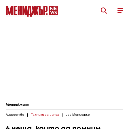
Мениджмънт
Лидерство
|
Техники за успех
|
Job Мениджър
|
6 неща, които да помним,