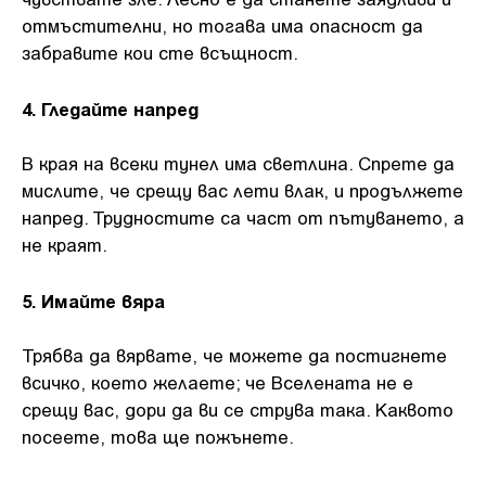
отмъстителни, но тогава има опасност да
забравите кои сте всъщност.
4. Гледайте напред
В края на всеки тунел има светлина. Спрете да
мислите, че срещу вас лети влак, и продължете
напред. Трудностите са част от пътуването, а
не краят.
5. Имайте вяра
Трябва да вярвате, че можете да постигнете
всичко, което желаете; че Вселената не е
срещу вас, дори да ви се струва така. Каквото
посеете, това ще пожънете.