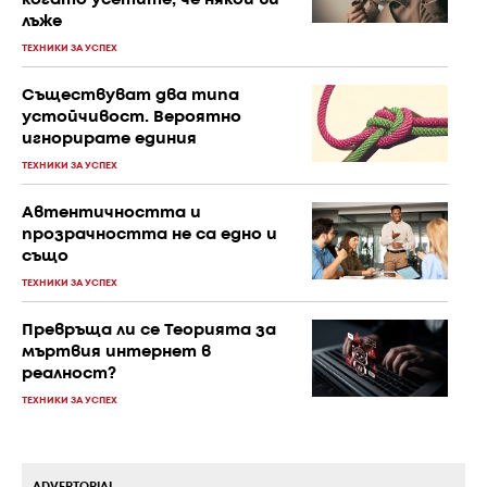
когато усетите, че някой ви
лъже
ТЕХНИКИ ЗА УСПЕХ
Съществуват два типа
устойчивост. Вероятно
игнорирате единия
ТЕХНИКИ ЗА УСПЕХ
Автентичността и
прозрачността не са едно и
също
ТЕХНИКИ ЗА УСПЕХ
Превръща ли се Теорията за
мъртвия интернет в
реалност?
ТЕХНИКИ ЗА УСПЕХ