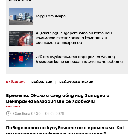
ADVERTORIAL
Горди отвътре
А1 затвърди лидерството си като най-
голямата технологична компания и
системен интегратор
75% от служителите определят Алианц
България като страхотно място за работа
НАЙ-НОВО
|
НАЙ-ЧЕТЕНИ
|
НАЙ-КОМЕНТИРАНИ
Времето: Около и след обяд над Западна и
Централна България ще се заоблачи
БЪЛГАРИЯ
Обновена 07:30ч., 06.08.2026
Поведението на купувачите се е променило. Как
да измерите маркетинг показателите?