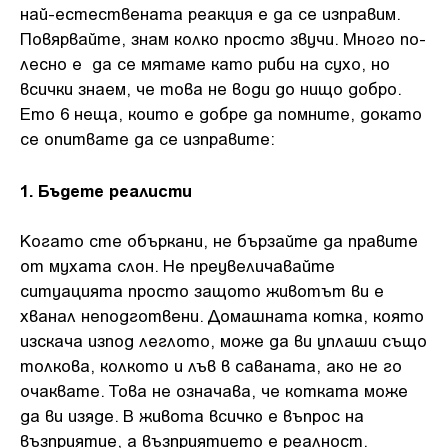
най-естествената реакция е да се изправим.
Повярвайте, знам колко просто звучи. Много по-
лесно е да се мятаме като риби на сухо, но
всички знаем, че това не води до нищо добро.
Ето 6 неща, които е добре да помните, докато
се опитвате да се изправите:
1. Бъдете реалисти
Когато сте объркани, не бързайте да правите
от мухата слон. Не преувеличавайте
ситуацията просто защото животът ви е
хванал неподготвени. Домашната котка, която
изскача изпод леглото, може да ви уплаши също
толкова, колкото и лъв в саваната, ако не го
очаквате. Това не означава, че котката може
да ви изяде. В живота всичко е въпрос на
възприятие, а възприятието е реалност.