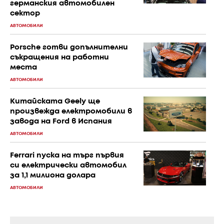
германския автомобилен
сектор
АВТОМОБИЛИ
Porsche готви допълнителни
съкращения на работни
места
АВТОМОБИЛИ
Китайската Geely ще
произвежда електромобили в
завода на Ford в Испания
АВТОМОБИЛИ
Ferrari пуска на търг първия
си електрически автомобил
за 1,1 милиона долара
АВТОМОБИЛИ