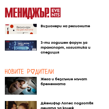
Визионери на регионите
3-ти годишен форум за
транспорт, логистика и
спедиция
Жега и безсъние мъчат
бременната
Дженифър Лопес подготвя
децата за колеж