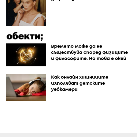
Времето може да не
съществува според физиците
и философите. Но това е окей
Как онлайн хищниците
използват детските
уебкамери