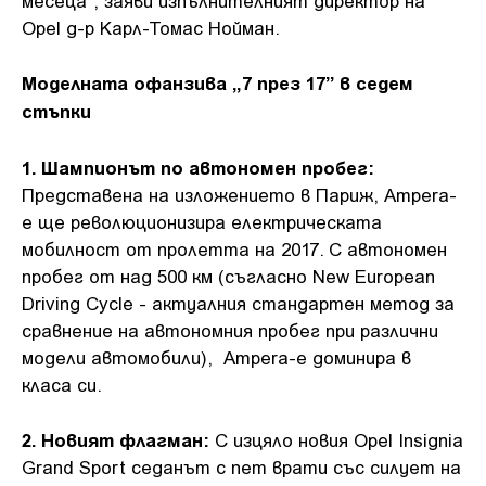
Opel д-р Карл-Томас Нойман.
Моделната офанзива „7 през 17” в седем
стъпки
1. Шампионът по автономен пробег:
Представена на изложението в Париж, Ampera-
e ще революционизира електрическата
мобилност от пролетта на 2017. С автономен
пробег от над 500 км (съгласно New European
Driving Cycle - актуалния стандартен метод за
сравнение на автономния пробег при различни
модели автомобили), Ampera-e доминира в
класа си.
2. Новият флагман:
С изцяло новия Opel Insignia
Grand Sport седанът с пет врати със силует на