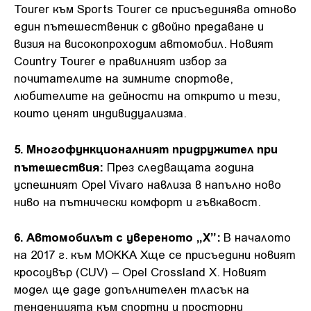
Tourer към Sports Tourer се присъединява отново
един пътешественик с двойно предаване и
визия на високопроходим автомобил. Новият
Country Tourer е правилният избор за
почитателите на зимните спортове,
любителите на дейности на открито и тези,
които ценят индивидуализма.
5. Многофункционалният придружител при
пътешествия:
През следващата година
успешният Opel Vivaro навлиза в напълно ново
ниво на пътнически комфорт и гъвкавост.
6. Автомобилът с увереното „X”:
В началото
на 2017 г. към MOKKA Xще се присъедини новият
кросоувър (CUV) – Opel Crossland X. Новият
модел ще даде допълнителен тласък на
тенденцията към спортни и просторни