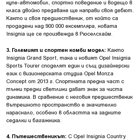
купе-автомобил, спортно поведение и водещо в
класа двойно предаване ще направи своя дебют.
Както и своя предшественик, от който са
продадени над 900 000 ексемпляра, новата
Insignia ще се произвежда в Рюселсхайм.
3. Големият и спортен комби модел:
Както
Insignia Grand Sport, така и новият Opel Insignia
Sports Tourer споделят един и същ дизайнерски
език с визионерската студиа Opel Monza
Concept от 2013 г. Спортната предна част с
тънки предни светлини дават знак за чиста
динамика. В сравнение с неговия предшественик
вътрешното пространство е значително
нараснало, особено в областта на задните
седалки и багажника.
4. Пътешественикът:
С Opel Insignia Country