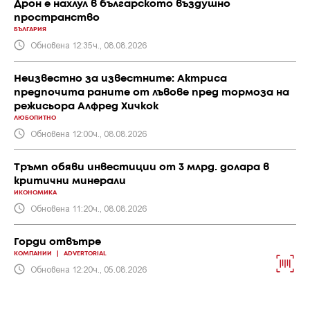
Дрон е нахлул в българското въздушно
пространство
БЪЛГАРИЯ
Обновена 12:35ч., 08.08.2026
Неизвестно за известните: Актриса
предпочита раните от лъвове пред тормоза на
режисьора Алфред Хичкок
ЛЮБОПИТНО
Обновена 12:00ч., 08.08.2026
Тръмп обяви инвестиции от 3 млрд. долара в
критични минерали
ИКОНОМИКА
Обновена 11:20ч., 08.08.2026
Горди отвътре
КОМПАНИИ
|
ADVERTORIAL
Обновена 12:20ч., 05.08.2026