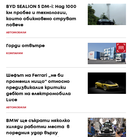
BYD SEALION 5 DM-i: Над 1000
км пробег и технологии,
които обикновено струват
повече
АВТОМОБИЛИ
Горди отвътре
КОМПАНИИ
Шефът на Ferrari „не би
променил нищо“ относно
предизвикалия критики
дебют на електромобила
Luce
АВТОМОБИЛИ
BMW ще съкрати няколко
хиляди работни места в
поредния удар върху