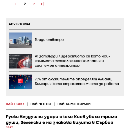
1
|
2
|
>
>|
ADVERTORIAL
Горди отвътре
А1 затвърди лидерството си като най-
голямата технологична компания и
системен интегратор
75% от служителите определят Алианц
България като страхотно място за работа
НАЙ-НОВО
|
НАЙ-ЧЕТЕНИ
|
НАЙ-КОМЕНТИРАНИ
Руски въздушни удари около Киев убиха трима
души, Зеленски е на знакова визита в Сърбия
СВЯТ