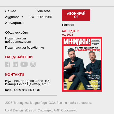
За нас
Реклама
АБОНИРАЙ
Аудитория
ISO 9001-2015
СЕ
Декларация
Editorial
МЕНИДЖЪР
Общи условия
07/2026
Пoлитикa зa
пoвepитeлнocт
Политика за бисквитки
СЛЕДВАЙТЕ НИ
КОНТАКТИ
Бул. Цариградско шосе 147,
Интер Ескпо Център, ет.5
тел: +359 887 569 640
2026 “Мениджър Медия Груп” ООД. Всички права запазени.
UX & Design:
eDesign
Софтуер:
АИП Солюшънс