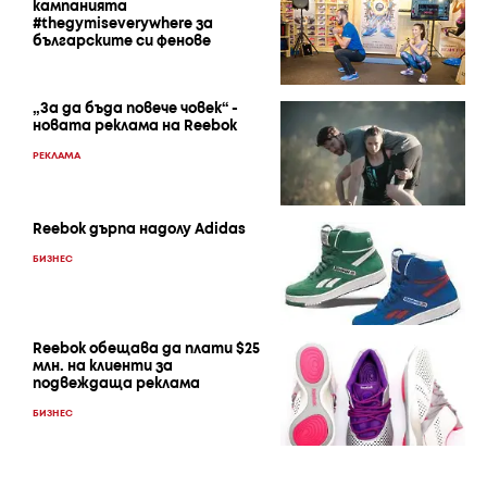
кампанията
#thegymiseverywhere за
българските си фенове
„За да бъда повече човек“ -
новата реклама на Reebok
РЕКЛАМА
Reebok дърпа надолу Adidas
БИЗНЕС
Reebok обещава да плати $25
млн. на клиенти за
подвеждаща реклама
БИЗНЕС