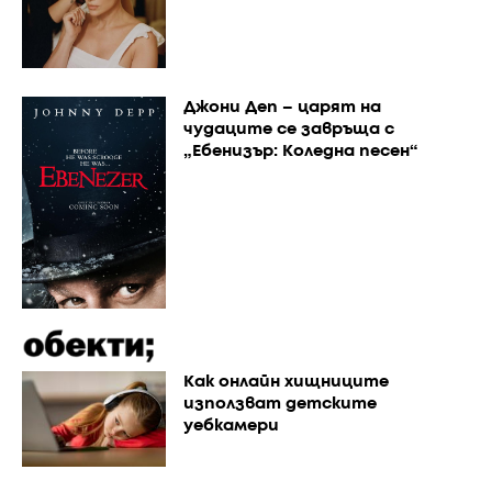
Джони Деп – царят на
чудаците се завръща с
„Ебенизър: Коледна песен“
Как онлайн хищниците
използват детските
уебкамери