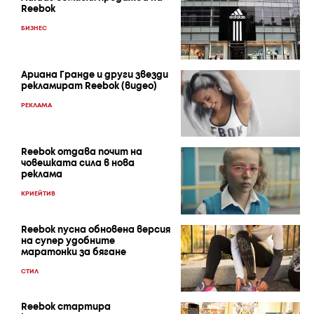
Reebok
БИЗНЕС
Ариана Гранде и други звезди
рекламират Reebok (видео)
РЕКЛАМА
Reebok отдава почит на
човешката сила в нова
реклама
КРИЕЙТИВ
Reebok пусна обновена версия
на супер удобните
маратонки за бягане
СТИЛ
Reebok стартира