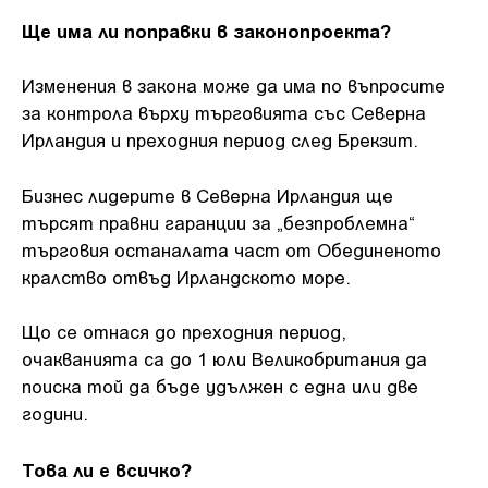
Ще има ли поправки в законопроекта?
Изменения в закона може да има по въпросите
за контрола върху търговията със Северна
Ирландия и преходния период след Брекзит.
Бизнес лидерите в Северна Ирландия ще
търсят правни гаранции за „безпроблемна“
търговия останалата част от Обединеното
кралство отвъд Ирландското море.
Що се отнася до преходния период,
очакванията са до 1 юли Великобритания да
поиска той да бъде удължен с една или две
години.
Това ли е всичко?