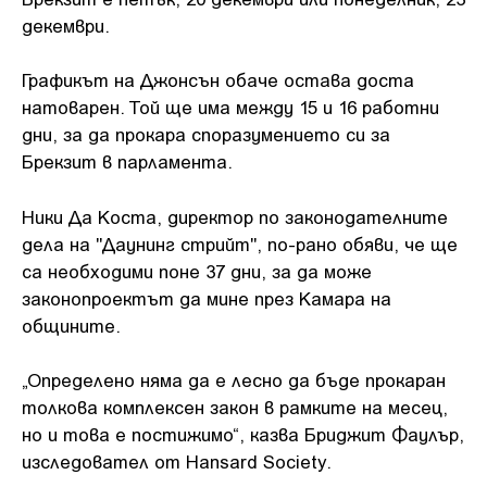
декември.
Графикът на Джонсън обаче остава доста
натоварен. Той ще има между 15 и 16 работни
дни, за да прокара споразумението си за
Брекзит в парламента.
Ники Да Коста, директор по законодателните
дела на "Даунинг стрийт", по-рано обяви, че ще
са необходими поне 37 дни, за да може
законопроектът да мине през Камара на
общините.
„Определено няма да е лесно да бъде прокаран
толкова комплексен закон в рамките на месец,
но и това е постижимо“, казва Бриджит Фаулър,
изследовател от Hansard Society.