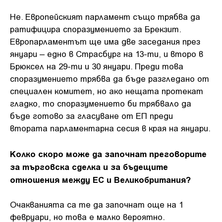
Не. Европейският парламент също трябва да
ратифицира споразумението за Брекзит.
Европарламентът ще има две заседания през
януари – едно в Страсбург на 13-ти, и второ в
Брюксел на 29-ти и 30 януари. Преди това
споразумението трябва да бъде разгледано от
специален комитет, но ако нещата протекат
гладко, то споразумението би трябвало да
бъде готово за гласуване от ЕП преди
втората парламентарна сесия в края на януари.
Колко скоро може да започнат преговорите
за търговска сделка и за бъдещите
отношения между ЕС и Великобритания?
Очакванията са те да започнат още на 1
февруари, но това е малко вероятно.