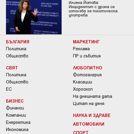
Илияна Йотова:
Инцидентът с дрона се
използва за политическа
употреба
БЪЛГАРИЯ
МАРКЕТИНГ
Политика
Реклама
Общество
ПР и събития
СВЯТ
ЛЮБОПИТНО
Политика
Фотогалерия
Общество
Класации
ЕС
Хороскоп
На днешната дата
БИЗНЕС
Цитат на деня
Финанси
Компании
НАУКА И ЗДРАВЕ
Енергетика
АВТОМОБИЛИ
Икономика
СПОРТ