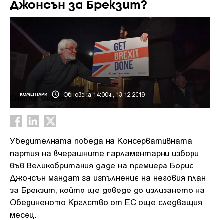
Джонсън за Брекзит?
Обновена 14:00ч., 13.12.2019
КОМЕНТАРИ
Снимка: Guliver / Getty images
Убедителната победа на Консервативната
партия на вчерашните парламентарни избори
във Великобритания даде на премиера Борис
Джонсън мандат за изпълнение на неговия план
за Брекзит, който ще доведе до излизането на
Обединеното Кралство от ЕС още следващия
месец.