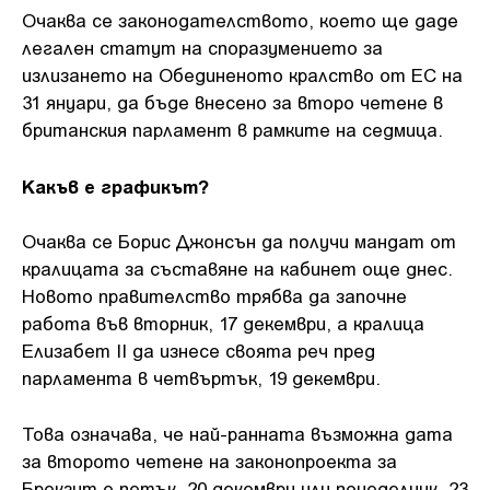
Очаква се законодателството, което ще даде
легален статут на споразумението за
излизането на Обединеното кралство от ЕС на
31 януари, да бъде внесено за второ четене в
британския парламент в рамките на седмица.
Какъв е графикът?
Очаква се Борис Джонсън да получи мандат от
кралицата за съставяне на кабинет още днес.
Новото правителство трябва да започне
работа във вторник, 17 декември, а кралица
Елизабет II да изнесе своята реч пред
парламента в четвъртък, 19 декември.
Това означава, че най-ранната възможна дата
за второто четене на законопроекта за
Брекзит е петък, 20 декември или понеделник, 23