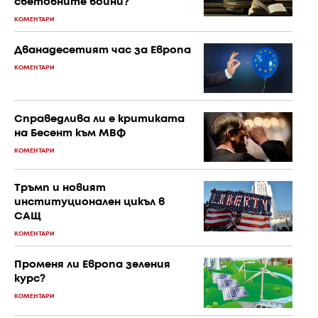
световните войни?
КОМЕНТАРИ
Дванадесетият час за Европа
КОМЕНТАРИ
Справедлива ли е критиката
на Бесент към МВФ
КОМЕНТАРИ
Тръмп и новият
институционален цикъл в
САЩ
КОМЕНТАРИ
Променя ли Европа зеления
курс?
КОМЕНТАРИ