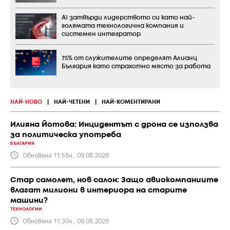
А1 затвърди лидерството си като най-
голямата технологична компания и
системен интегратор
75% от служителите определят Алианц
България като страхотно място за работа
НАЙ-НОВО
|
НАЙ-ЧЕТЕНИ
|
НАЙ-КОМЕНТИРАНИ
Илияна Йотова: Инцидентът с дрона се използва
за политическа употреба
БЪЛГАРИЯ
Обновена 11:58ч., 09.08.2026
Стар самолет, нов салон: Защо авиокомпаниите
влагат милиони в интериора на старите
машини?
ТЕХНОЛОГИИ
Обновена 11:30ч., 09.08.2026