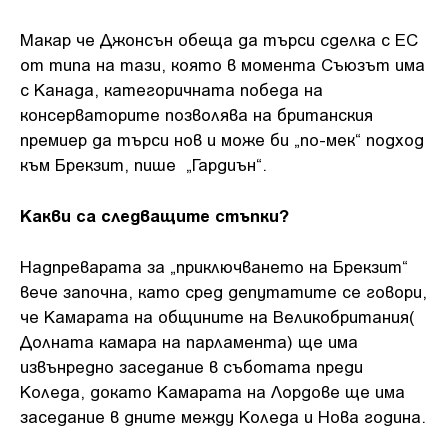
Макар че Джонсън обеща да търси сделка с ЕС
от типа на тази, която в момента Съюзът има
с Канада, категоричната победа на
консерваторите позволява на британския
премиер да търси нов и може би „по-мек“ подход
към Брекзит, пише „Гардиън“.
Какви са следващите стъпки?
Надпреварата за „приключването на Брекзит“
вече започна, като сред депутатите се говори,
че Камарата на общините на Великобритания(
Долната камара на парламента) ще има
извънредно заседание в съботата преди
Коледа, докато Камарата на Лордове ще има
заседание в дните между Коледа и Нова година.