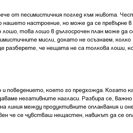
вече от песимистичния поглед към живота. Чес
 нашето настроение, но може да се превърне в
 лошо, това лошо в дългосрочен план може да с
имистичните мисли, докато не осъзнаем, колко
е разберете, че нещата не са толкова лоши, к
 и поведението, което го предхожда. Когато к
аваме негативните нагласи. Разбира се, важно 
ина линия между продуктивните оплаквания и оне
ен че се чувстваш нещастен, навикът да се о