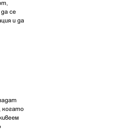
от,
 да се
ция и да
 падат
, когато
живеем
о