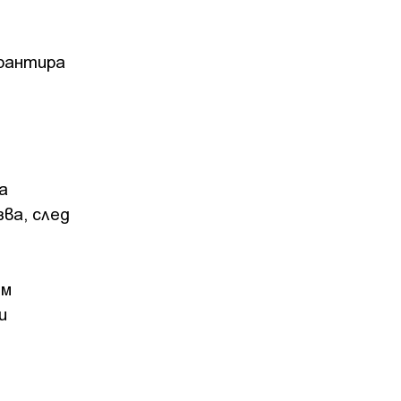
арантира
а
ва, след
им
и