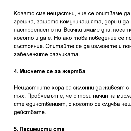
Когато сме нещастни, ние се опитваме да
грешка, защото комуникацията, дори и да 
настроението ни. Всички имаме дни, когат
когото и да е. Но ако това поведение се 
състояние. Опитайте се да излезете и по
забележите разликата.
4. Мислете се за жертва
Нещастните хора са склонни да живеят с 
тях. Проблемът е, че с този начин на мис
сте единственият, с когото се случва не
действате.
5. Песимисти сте