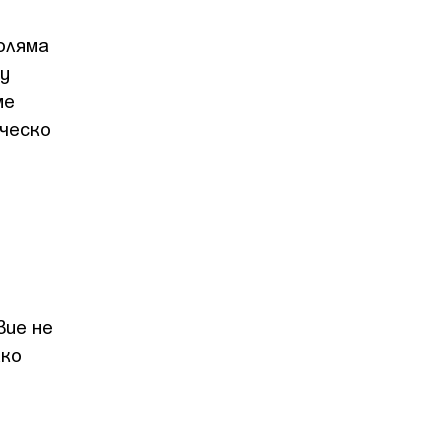
оляма
ху
ме
ическо
вие не
ако