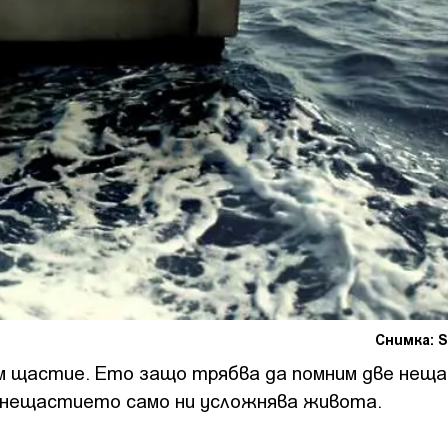
Снимка: S
м щастие. Ето защо трябва да помним две неща
 нещастието само ни усложнява живота.