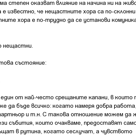
ма степен оказват влияние на начина ни на жив
 е известно, че нещастните хора са по-склонни
ните хора е по-трудно да се установи комуника
но нещастни.
 това състояние:
а
 един от най-често срещаните капани, в които
е да бъде всичко: когато намеря добра работа
 партньор и т.н. С такова отношение можем да 
ези събития, които очакваме, предоставят сам
ръщат в рутина, когато сеслучат, а чувството