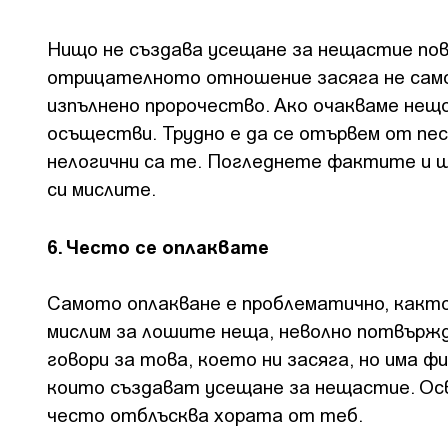
Нищо не създава усещане за нещастие по
отрицателното отношение засяга не само
изпълнено пророчество. Ако очакваме нещо
осъществи. Трудно е да се отървем от пес
нелогични са те. Погледнете фактите и щ
си мислите.
6. Често се оплаквате
Самото оплакване е проблематично, както
мислим за лошите неща, неволно потвържд
говори за това, което ни засяга, но има ф
които създават усещане за нещастие. Осв
често отблъсква хората от теб.