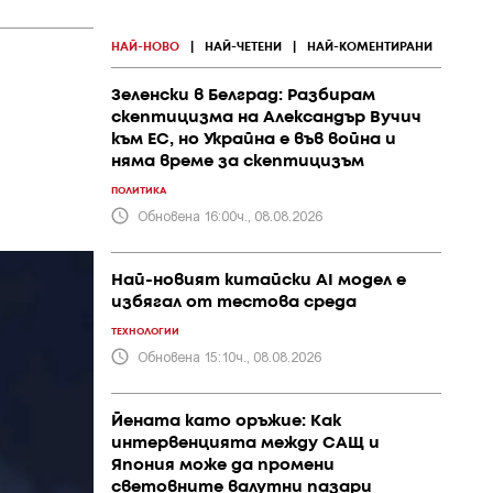
НАЙ-НОВО
|
НАЙ-ЧЕТЕНИ
|
НАЙ-КОМЕНТИРАНИ
Зеленски в Белград: Разбирам
скептицизма на Александър Вучич
към ЕС, но Украйна е във война и
няма време за скептицизъм
ПОЛИТИКА
Обновена 16:00ч., 08.08.2026
Най-новият китайски AI модел е
избягал от тестова среда
ТЕХНОЛОГИИ
Обновена 15:10ч., 08.08.2026
Йената като оръжие: Как
интервенцията между САЩ и
Япония може да промени
световните валутни пазари