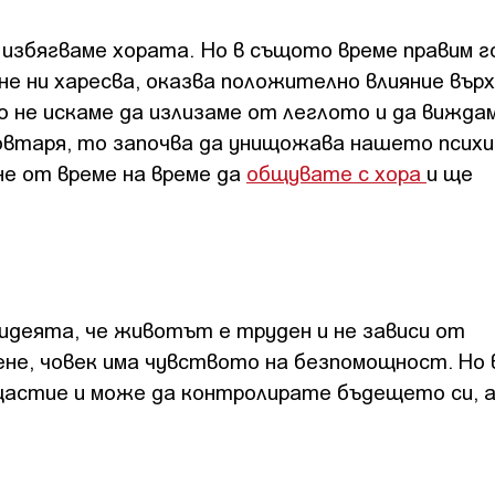
 избягваме хората. Но в същото време правим г
не ни харесва, оказва положително влияние вър
о не искаме да излизаме от леглото и да вижда
повтаря, то започва да унищожава нашето псих
не от време на време да
общувате с хора
и ще
идеята, че животът е труден и не зависи от
лене, човек има чувството на безпомощност. Но 
щастие и може да контролирате бъдещето си, 