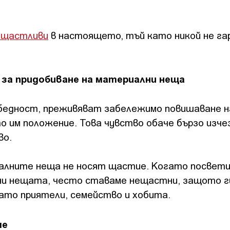
 щастливи
в настоящето, тъй като никой не г
я за придобиване на материални неща
 бедност, преживяват забележимо повишаване н
 им положение. Това чувство обаче бързо изчез
во.
алните неща не носят щастие. Когато посвет
ни нещата, често ставаме нещастни, защото г
като приятели, семейство и хобита.
ме