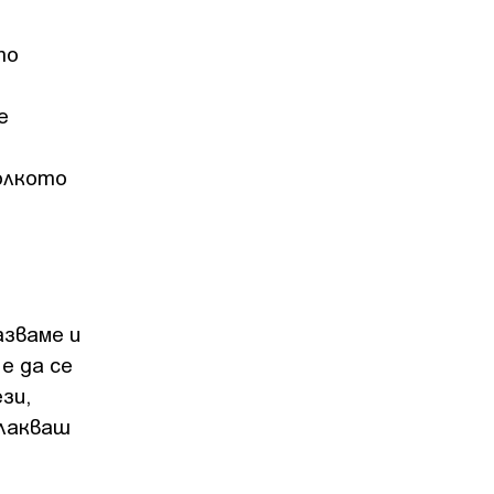
то
е
олкото
азваме и
е да се
зи,
плакваш