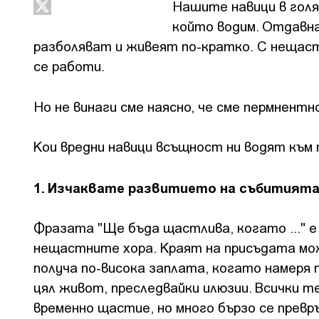
Нашите навици в голя
който водим. Отдавна
разболяват и живеят по-кратко. С нещаст
се работи.
Но не винаги сме наясно, че сме пермнент
Кои вредни навици всъщност ни водят към
1. Изчаквате развитието на събитият
Фразата "Ще бъда щастлива, когато ..." е
нещастните хора. Краят на присъдата мож
получа по-висока заплата, когато намеря
цял живот, преследвайки илюзии. Всички т
временно щастие, но много бързо се прев