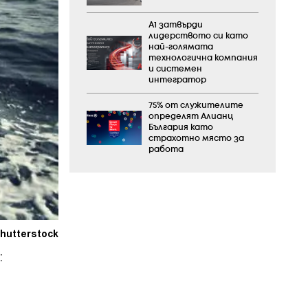
А1 затвърди
лидерството си като
най-голямата
технологична компания
и системен
интегратор
75% от служителите
определят Алианц
България като
страхотно място за
работа
hutterstock
: