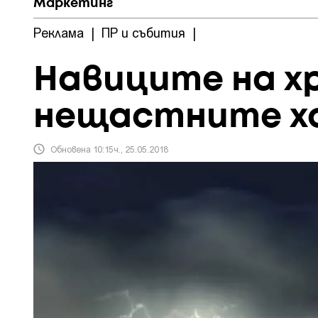
Маркетинг
Реклама
|
ПР и събития
|
Навиците на х
нещастните х
Обновена 10:15ч., 25.05.2018