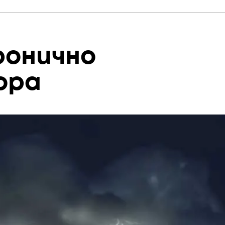
ронично
ора