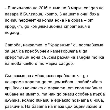
- В началото на 2016 г. имаше 3 марки сайдер на
пазара в България, които, в нашите очи, бяха
почти перфектни копия една на друга – от
продукт, до комуникационна стратегия и
подход.
Затова, накратко, с "Крадецът" си поставихме
за цел да преобърнем категорията и да
представим една съвсем различна гледна точка
на това какво е то марка сайдер.
Сложихме си амбициозна крайна цел - да
накараме хората да се усмихват и забавляват
при всеки контакт с марката, от споменаване/
чуване на името, та чак до онази особена първа
глътка, която винаги е еднакво позната и нова,
различна. На базата на тази цел оценявахме и