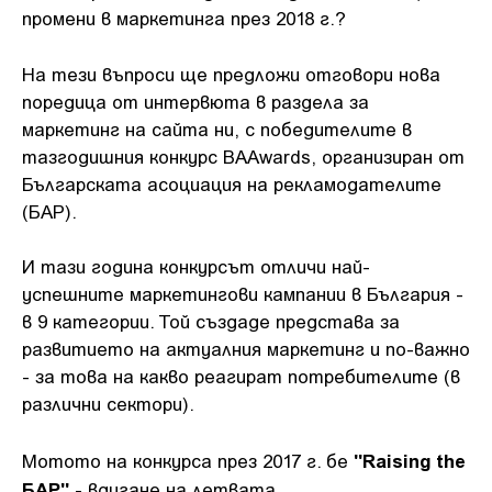
промени в маркетинга през 2018 г.?
На тези въпроси ще предложи отговори нова
поредица от интервюта в раздела за
маркетинг на сайта ни, с победителите в
тазгодишния конкурс BAAwards, организиран от
Българската асоциация на рекламодателите
(БАР).
И тази година конкурсът отличи най-
успешните маркетингови кампании в България -
в 9 категории. Той създаде представа за
развитието на актуалния маркетинг и по-важно
- за това на какво реагират потребителите (в
различни сектори).
"Raising the
Мотото на конкурса през 2017 г. бе
БАР"
- вдигане на летвата.