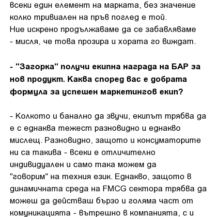
всеки един елемент на марката, без значение
колко тривиален на пръв поглед е той.
Ние искрено продължаваме да се забавляваме
- мисля, че това прозира и хората го виждат.
- "Загорка" получи екипна награда на БАР за
нов продукт. Каква според вас е добрата
формула за успешен маркетингов екип?
- Колкото и банално да звучи, екипът трябва да
е с еднаква тежест разновидно и еднакво
мислещ. Разновидно, защото и консуматорите
ни са такива - всеки е отличително
индивидуален и само така можем да
"говорим" на техния език. Еднакво, защото в
динамичната среда на FMCG сектора трябва да
можеш да действаш бързо и голяма част от
комуникацията - вътрешно в компанията, с и