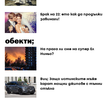
Брак на 22: ето как да продължи
завинаги!
На прага ли сме на супер Ел
Ниньо?
Виц: Защо истинските мъже
карат мощни джипове с тъмни
стъкла