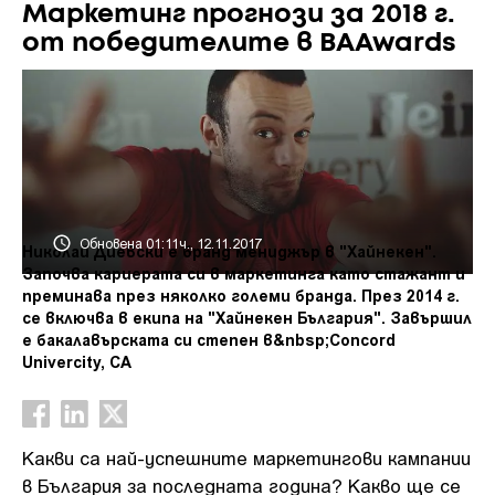
Маркетинг прогнози за 2018 г.
от победителите в BAAwards
Обновена 01:11ч., 12.11.2017
Николай Диевски е бранд мениджър в "Хайнекен".
Започва кариерата си в маркетинга като стажант и
преминава през няколко големи бранда. През 2014 г.
се включва в екипа на "Хайнекен България". Завършил
е бакалавърската си степен в&nbsp;Concord
Univercity, СА
Какви са най-успешните маркетингови кампании
в България за последната година? Какво ще се