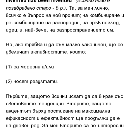
позабравено старо - б.р.).
Та, за мен лично,
всичко е въпрос на нов прочит; на комбиниране и
ре-комбиниране на разнородни, на пръв поглед,
идеи; и, най-вече, на разпространението им.
Но, ако трябва и да съм малко лаконичен, ще се
увеличат активностите, които:
(1) са модерни и/или
(2) носят резултати.
Първите, защото всички искат да са в крак със
световните тенденции. Вторите, защото
акцентът върху постигане на максимална
ефикасност и ефективност ще продължи да е
на дневен ред. За мен вторите са по-интересни