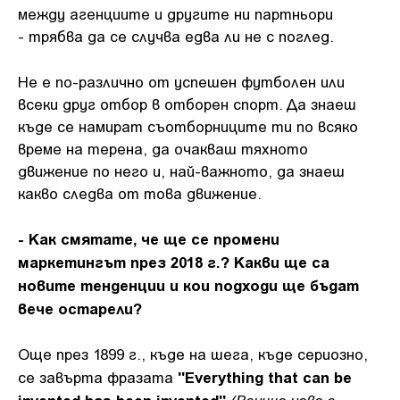
между агенциите и другите ни партньори
- трябва да се случва едва ли не с поглед.
Не е по-различно от успешен футболен или
всеки друг отбор в отборен спорт. Да знаеш
къде се намират съотборниците ти по всяко
време на терена, да очакваш тяхното
движение по него и, най-важното, да знаеш
какво следва от това движение.
- Как смятате, че ще се промени
маркетингът през 2018 г.? Какви ще са
новите тенденции и кои подходи ще бъдат
вече остарели?
Още през 1899 г., къде на шега, къде сериозно,
"Everything that can be
се завърта фразата
invented has been invented"
(Всичко ново е