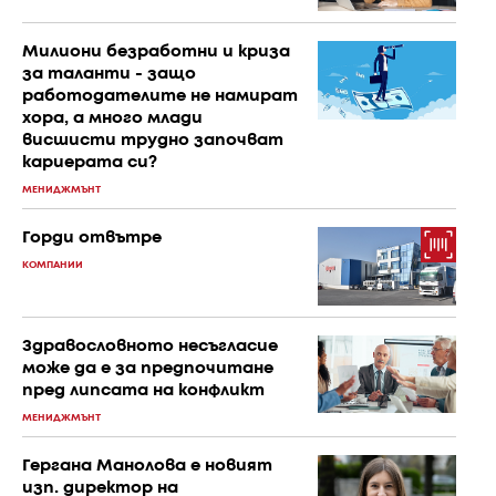
Милиони безработни и криза
за таланти - защо
работодателите не намират
хора, а много млади
висшисти трудно започват
кариерата си?
МЕНИДЖМЪНТ
Горди отвътре
КОМПАНИИ
Здравословното несъгласие
може да е за предпочитане
пред липсата на конфликт
МЕНИДЖМЪНТ
Гергана Манолова е новият
изп. директор на