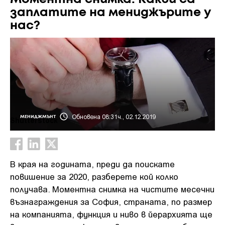
заплатите на мениджърите у
нас?
Обновена 08:31ч., 02.12.2019
МЕНИДЖМЪНТ
Shutterstock
В края на годината, преди да поискате
повишение за 2020, разберете кой колко
получава. Моментна снимка на чистите месечни
възнаграждения за София, страната, по размер
на компанията, функция и ниво в йерархията ще