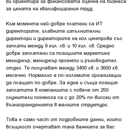
ви ориентира за финансовата оценка на бизнеса
за цената на квалифицирания труд.
Към момента най-добре платени са ИТ
директорите, главните изпълнителни
директори и директорите на кол центрове със
заплати между 9 хил. лв. и 10 хил. лв. Средно
добре заплатени са позициите маркетинг
мениджър, мениджър проекти и ръководител
отдел. Те получават между 3400 лв. и 3600 лв.
месечно. Нормално е по-големите организации
да плащат по-добре. За една и съща позиция
заплатите в компаниите с повече от 250
служители понякога са с до 20% по-високи от
възнагражденията в малките структури.
Това е само част от подробните данни, които
всъщност очертават така важната за вас