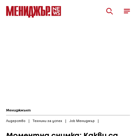
Мениджмънт
Лидерство
|
Техники за успех
|
Job Мениджър
|
Моментна снимка: Какви са