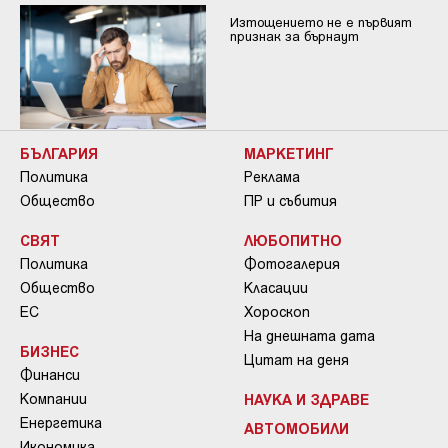
Изтощението не е първият
признак за бърнаут
БЪЛГАРИЯ
МАРКЕТИНГ
Политика
Реклама
Общество
ПР и събития
СВЯТ
ЛЮБОПИТНО
Политика
Фотогалерия
Общество
Класации
ЕС
Хороскоп
На днешната дата
БИЗНЕС
Цитат на деня
Финанси
Компании
НАУКА И ЗДРАВЕ
Енергетика
АВТОМОБИЛИ
Икономика