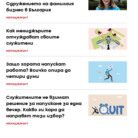
Сдружението на фамилния
бизнес в България
МЕНИДЖМЪНТ
Как мениджърите
отчуждават своите
служители
МЕНИДЖМЪНТ
Защо хората напускат
работа? Всичко опира до
четири думи
МЕНИДЖМЪНТ
Служителите не взимат
решение за напускане за една
вечер. Какво ги кара да
направят този избор?
МЕНИДЖМЪНТ