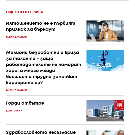
ОЩЕ ОТ КАТЕГОРИЯТА
Изтощението не е първият
признак за бърнаут
МЕНИДЖМЪНТ
Милиони безработни и криза
за таланти - защо
работодателите не намират
хора, а много млади
висшисти трудно започват
кариерата си?
МЕНИДЖМЪНТ
Горди отвътре
КОМПАНИИ
Здравословното несъгласие