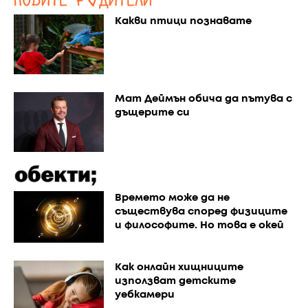
Какви птици познавате
Мат Деймън обича да пътува с
дъщерите си
Времето може да не
съществува според физиците
и философите. Но това е окей
Как онлайн хищниците
използват детските
уебкамери