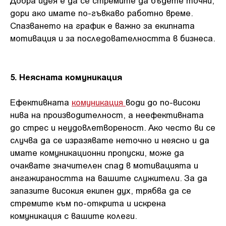
Добра идея е да се стремите да бъдете точни,
дори ако имате по-гъвкаво работно време.
Спазването на график е важно за екипната
мотивация и за последователността в бизнеса.
5. Неясната комуникация
Ефективната
комуникация
води до по-високи
нива на производителност, а неефективната
до стрес и неудовлетвореност. Ако често ви се
случва да се изразявате неточно и неясно и да
имате комуникационни пропуски, може да
очаквате значителен спад в мотивацията и
ангажираността на вашите служители. За да
запазите високия екипен дух, трябва да се
стремите към по-открита и искрена
комуникация с вашите колеги.