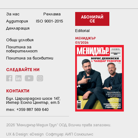
За нас
Реклама
АБОНИРАЙ
Аудитория
ISO 9001-2015
СЕ
Декларация
Editorial
МЕНИДЖЪР
Общи условия
07/2026
Пoлитикa зa
пoвepитeлнocт
Политика за бисквитки
СЛЕДВАЙТЕ НИ
КОНТАКТИ
Бул. Цариградско шосе 147,
Интер Ескпо Център, ет.5
тел: +359 887 569 640
2026 “Мениджър Медия Груп” ООД. Всички права запазени.
UX & Design:
eDesign
Софтуер:
АИП Солюшънс