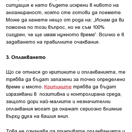
ситуация е като бъдете искрени в нивото на
ангажираност, която сте готови да поемете.
Може да кажете нещо от рода на: „Искам да ви
помогна по този въпрос, но не съм 100%
сигурен, че ще имам нужното време“. Всичко е в
задаването на правилните очаквания.
3. Оплакването
Що се отнася до критиките и оплакванията, те
трябва да бъдат запазени за точно определено
време и място.
Критиките
трябва да бъдат
изразявани в позитивна и контролирана среда,
защото дори най-малките и незначителни
оплаквания могат да окажат сериозно влияние
върху духа на вашия екип.
Това не означава да прикривате оплакванията и