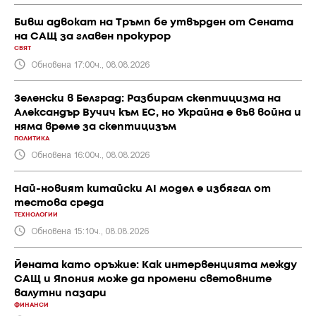
Бивш адвокат на Тръмп бе утвърден от Сената
на САЩ за главен прокурор
СВЯТ
Обновена 17:00ч., 08.08.2026
Зеленски в Белград: Разбирам скептицизма на
Александър Вучич към ЕС, но Украйна е във война и
няма време за скептицизъм
ПОЛИТИКА
Обновена 16:00ч., 08.08.2026
Най-новият китайски AI модел е избягал от
тестова среда
ТЕХНОЛОГИИ
Обновена 15:10ч., 08.08.2026
Йената като оръжие: Как интервенцията между
САЩ и Япония може да промени световните
валутни пазари
ФИНАНСИ