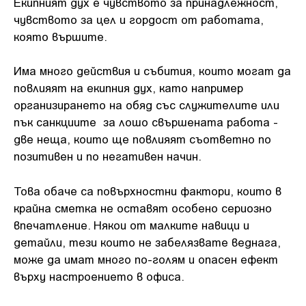
Екипният дух е чувството за принадлежност,
чувството за цел и гордост от работата,
която вършите.
Има много действия и събития, които могат да
повлияят на екипния дух, като например
организирането на обяд със служителите или
пък санкциите за лошо свършената работа -
две неща, които ще повлияят съответно по
позитивен и по негативен начин.
Това обаче са повърхностни фактори, които в
крайна сметка не оставят особено сериозно
впечатление. Някои от малките навици и
детайли, тези които не забелязвате веднага,
може да имат много по-голям и опасен ефект
върху настроението в офиса.