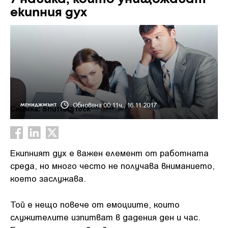
екипния дух
Обновена 00:11ч., 16.11.2017
МЕНИДЖМЪНТ
Снимка: Shutterstock
Екипният дух е важен елемент от работната
среда, но много често не получава вниманието,
което заслужава.
Той е нещо повече от емоциите, които
служителите изпитват в дадения ден и час.