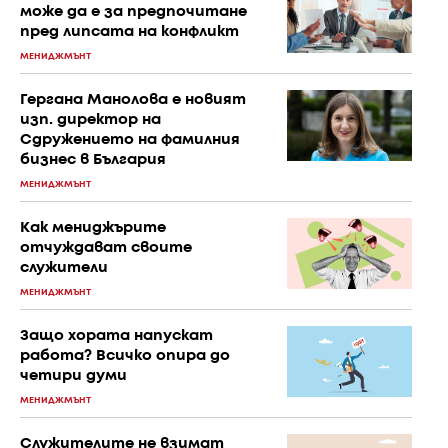
може да е за предпочитане
пред липсата на конфликт
МЕНИДЖМЪНТ
Гергана Манолова е новият
изп. директор на
Сдружението на фамилния
бизнес в България
МЕНИДЖМЪНТ
Как мениджърите
отчуждават своите
служители
МЕНИДЖМЪНТ
Защо хората напускат
работа? Всичко опира до
четири думи
МЕНИДЖМЪНТ
Служителите не взимат