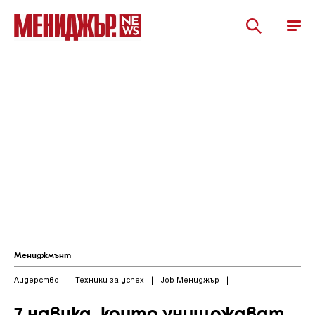
Мениджмънт
Лидерство
|
Техники за успех
|
Job Мениджър
|
7 навика, които унищожават