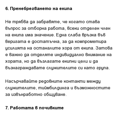
6. Пренебрегването на екипа
Не трябва да забравяте, че когато става
въпрос за отборна работа, всеки отделен член
на екипа има значение. Една слаба връзка във
веригата е достатъчна, за да компрометира
усилията на останалите хора от екипа. Затова
е важно да отделяте индивидуално внимание на
хората, но да възлагате екипни цели и да
възнаграждавате служителите си като група.
Насърчавайте редовните контакти между
служителите, тиймбилдинга и възможностите
за извънработно общуване.
7. Работата в почивките