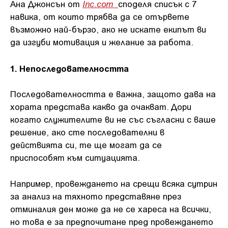
Inc.com
Ана Джонсън от
споделя списък с 7
навика, от които трябва да се отървете
възможно най-бързо, ако не искате екипът ви
да изгуби мотивация и желание за работа.
1. Непоследователността
Последователността е важна, защото дава на
хората представа какво да очакват. Дори
когато служителите ви не със съгласни с ваше
решение, ако сте последователни в
действията си, те ще могат да се
приспособят към ситуацията.
Например, провеждането на срещи всяка сутрин
за анализ на тяхното представяне през
отминалия ден може да не се хареса на всички,
но това е за предпочитане пред провеждането