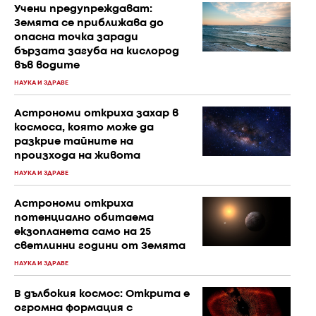
Учени предупреждават:
Земята се приближава до
опасна точка заради
бързата загуба на кислород
във водите
НАУКА И ЗДРАВЕ
Астрономи откриха захар в
космоса, която може да
разкрие тайните на
произхода на живота
НАУКА И ЗДРАВЕ
Астрономи откриха
потенциално обитаема
екзопланета само на 25
светлинни години от Земята
НАУКА И ЗДРАВЕ
В дълбокия космос: Открита е
огромна формация с