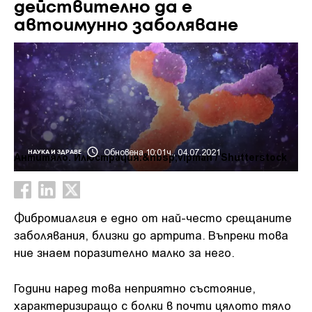
действително да е
автоимунно заболяване
Обновена 10:01ч., 04.07.2021
НАУКА И ЗДРАВЕ
Антитяло. Илюстрация:&nbsp;vipman / Shutterstock
Фибромиалгия е едно от най-често срещаните
заболявания, близки до артрита. Въпреки това
ние знаем поразително малко за него.
Години наред това неприятно състояние,
характеризиращо с болки в почти цялото тяло