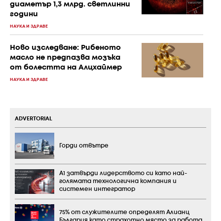
диаметър 1,3 млрд. светлинни
години
НАУКА И ЗДРАВЕ
Ново изследване: Рибеното
масло не предпазва мозъка
от болестта на Алцхаймер
НАУКА И ЗДРАВЕ
ADVERTORIAL
Горди отвътре
А1 затвърди лидерството си като най-
голямата технологична компания и
системен интегратор
75% от служителите определят Алианц
България като страхотно място за работа