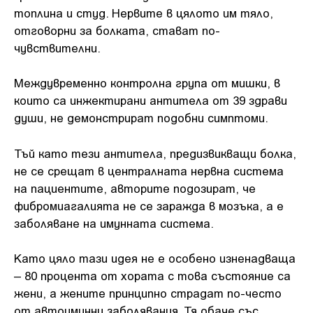
топлина и студ. Нервите в цялото им тяло,
отговорни за болката, стават по-
чувствителни.
Междувременно контролна група от мишки, в
които са инжектирани антитела от 39 здрави
души, не демонстрират подобни симптоми.
Тъй като тези антитела, предизвикващи болка,
не се срещат в централната нервна система
на пациентите, авторите подозират, че
фибромиагалията не се заражда в мозъка, а е
заболяване на имунната система.
Като цяло тази идея не е особено изненадваща
– 80 процента от хората с това състояние са
жени, а жените принципно страдат по-често
от автоимунни заболявания. Тя обаче със