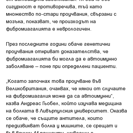
сигурност е противоречива, тъй като
множество по-стари проучвания, свързани с
мозъка, показват, че произходът на
фибромиагалията е неврологичен.
През последните години обаче генетични
проучвания откриват доказателства, че
фибромиагалията би могла да е автоимунно
заболяване – поне при определени пациенти.
„Когато започнах това проучване във
Великобритания, очаквах, че някои от случаите
на фибромиагалия може да са автоимунни“,
казва Андреас Гьобел, който изучава медицина
на болката в Ливърпулския университет. Оказва
се обаче, че същите антитела, които
предизвикват болка у мишките, се срещат и
във всички 44 пациенти, живеещи с