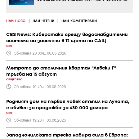
НАЙ-НОВО
|
НАЙ-ЧЕТЕНИ
|
НАЙ-КОМЕНТИРАНИ
CBS News: Кибератаки срещу водоснабдителни
системи са засечени в 12 щата на САЩ
СВЯТ
Обновена 20:00ч., 06.08.2026
Метрото до столичния квартал "Левски Г"
тръгва на 15 август
ОБЩЕСТВО
Обновена 19:40ч., 06.08.2026
Родният дом на първия човек стъпил на Луната,
е обявен за продажба за 430 000 долара
СВЯТ
Обновена 19:20ч., 06.08.2026
Западнонилската треска набира сила в Европа: