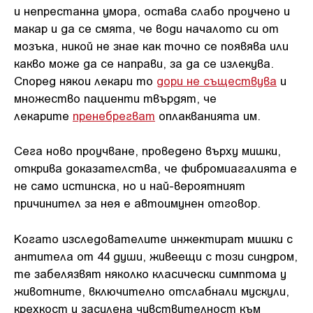
и непрестанна умора, остава слабо проучено и
макар и да се смята, че води началото си от
мозъка, никой не знае как точно се появява или
какво може да се направи, за да се излекува.
Според някои лекари то
дори не съществува
и
множество пациенти твърдят, че
лекарите
пренебрегват
оплакванията им.
Сега ново проучване, проведено върху мишки,
открива доказателства, че фибромиагалията е
не само истинска, но и най-вероятният
причинител за нея е автоимунен отговор.
Когато изследователите инжектират мишки с
антитела от 44 души, живеещи с този синдром,
те забелязвят няколко класически симптома у
животните, включително отслабнали мускули,
крехкост и засилена чувствителност към