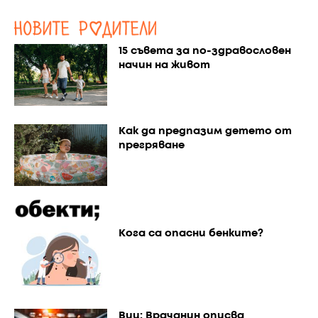
15 съвета за по-здравословен
начин на живот
Как да предпазим детето от
прегряване
Кога са опасни бенките?
Виц: Врачанин описва