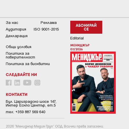
За нас
Реклама
АБОНИРАЙ
Аудитория
ISO 9001-2015
СЕ
Декларация
Editorial
МЕНИДЖЪР
Общи условия
07/2026
Пoлитикa зa
пoвepитeлнocт
Политика за бисквитки
СЛЕДВАЙТЕ НИ
КОНТАКТИ
Бул. Цариградско шосе 147,
Интер Ескпо Център, ет.5
тел: +359 887 569 640
2026 “Мениджър Медия Груп” ООД. Всички права запазени.