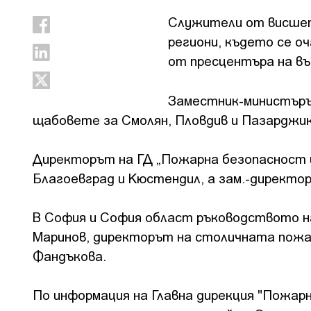
Служители от висшет
региони, където се о
от пресцентъра на в
Заместник-министъръ
щабовете за Смолян, Пловдив и Пазарджик
Директорът на ГД „Пожарна безопасност и
Благоевград и Кюстендил, а зам.-директо
В София и София област ръководството н
Маринов, директорът на столичната пожа
Фандъкова.
По информация на Главна дирекция "Пожарн