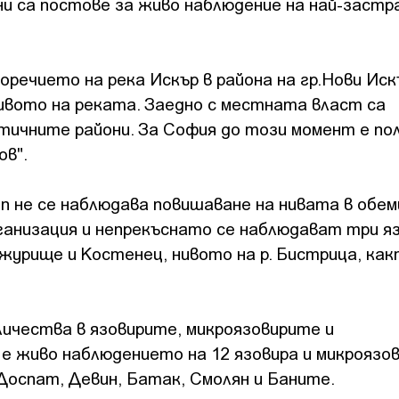
ни са постове за живо наблюдение на най-заст
оречието на река Искър в района на гр.Нови Иск
нивото на реката. Заедно с местната власт са
тичните райони. За София до този момент е по
ов".
п не се наблюдава повишаване на нивата в обе
ганизация и непрекъснато се наблюдават три яз
урище и Костенец, нивото на р. Бистрица, как
личества в язовирите, микроязовирите и
е живо наблюдението на 12 язовира и микроязов
оспат, Девин, Батак, Смолян и Баните.