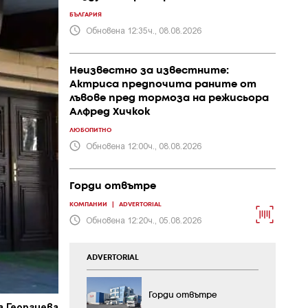
БЪЛГАРИЯ
Обновена 12:35ч., 08.08.2026
Неизвестно за известните:
Актриса предпочита раните от
лъвове пред тормоза на режисьора
Алфред Хичкок
ЛЮБОПИТНО
Обновена 12:00ч., 08.08.2026
Горди отвътре
КОМПАНИИ
|
ADVERTORIAL
Обновена 12:20ч., 05.08.2026
ADVERTORIAL
Горди отвътре
а Георгиева