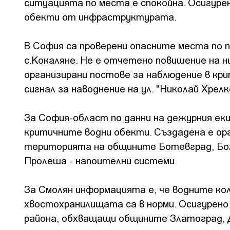
ситуацията по места е спокойна. Осигуре
обекти от инфраструктурата.
В София са проверени опасните места по п
с.Кокаляне. Не е отчетено повишение на 
организирани постове за наблюдение в кри
сигнал за наводнение на ул. "Николай Хрелк
За София-област по данни на дежурния еки
критичните водни обекти. Създадена е ор
територията на общините Ботевград, Бож
Пролеша - напоителни системи.
За Смолян информацията е, че водните ко
хвостохранилищата са в норми. Осигурено 
района, обхващащи общините Златоград, Д