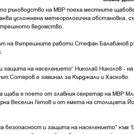
о ръководство на МВР поеха местните щабове
чаква усложнена метеорологична обстановка, с
ътрешното ведомство.
т на вътрешните работи Стефан Балабанов р
.
 защита на населението“ Николай Николов - на
рът Сотеров е заминал за Кърджали и Хасково.
а щаба е поето от главния секретар на МВР Мл
рна Веселин Гетов и от кмета на столицата Й
а безопасност и защита на населението" към 1