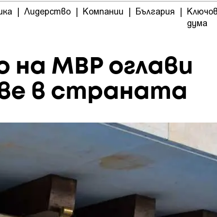
ика
|
Лидерство
|
Компании
|
България
|
Ключо
дума
 на МВР оглави
ве в страната