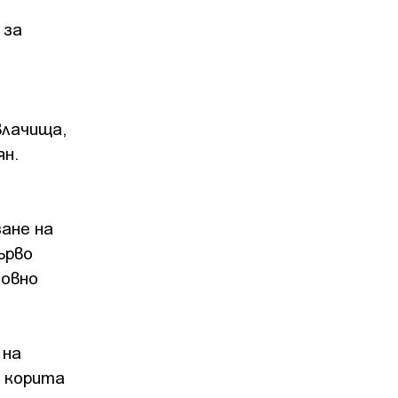
 за
влачища,
ян.
ане на
ърво
новно
 на
и корита