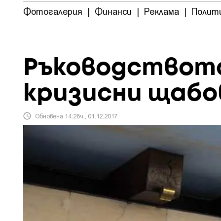
Фотогалерия
|
Финанси
|
Реклама
|
Полит
Ръководството
кризисни щабо
Обновена 14:28ч., 01.12.2017