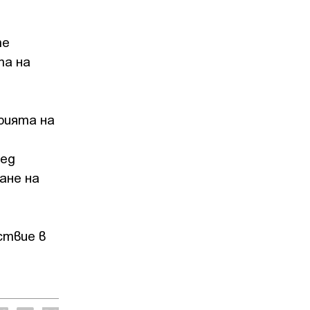
те
та на
рията на
лед
ане на
ствие в