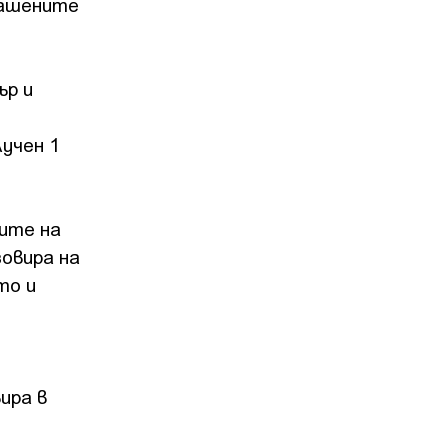
рашените
ър и
лучен 1
мите на
овира на
то и
ира в