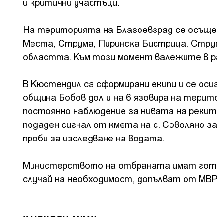
и критични участъци.
На територията на Благоевград се осъще
Места, Струма, Пиринска Бистрица, Струм
областта. Към този момент валежите в р
В Кюстендил са сформирани екипи и се оси
община Бобов дол и на 6 язовира на терит
постоянно наблюдение за нивата на рекит
подаден сигнал от кмета на с. Соволяно за
проби за изследване на водата.
Министерството на отбраната имат готовн
случай на необходимост, допълват от МВР