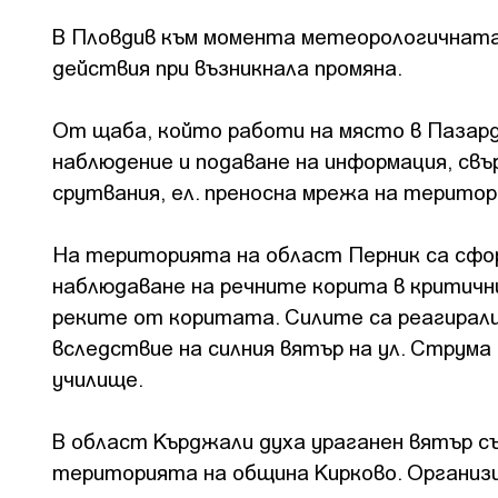
В Пловдив към момента метеорологичната
действия при възникнала промяна.
От щаба, който работи на място в Пазард
наблюдение и подаване на информация, свъ
срутвания, ел. преносна мрежа на терито
На територията на област Перник са сфор
наблюдаване на речните корита в критичн
реките от коритата. Силите са реагирали 
вследствие на силния вятър на ул. Струма
училище.
В област Кърджали духа ураганен вятър съ
територията на община Кирково. Организир