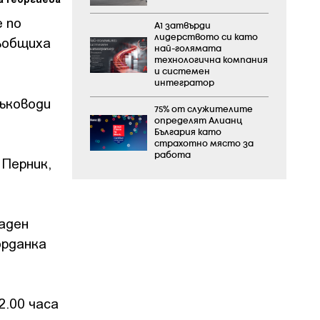
 по
А1 затвърди
лидерството си като
ъобщиха
най-голямата
технологична компания
и системен
интегратор
ъководи
75% от служителите
определят Алианц
България като
страхотно място за
работа
 Перник,
аден
орданка
2.00 часа