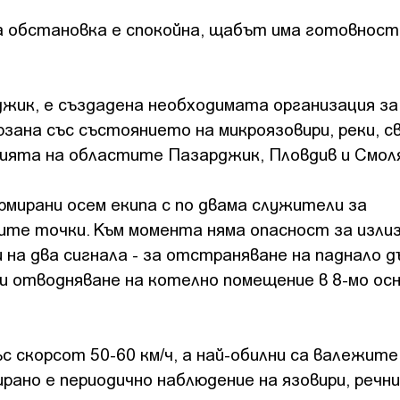
 обстановка е спокойна, щабът има готовност
жик, е създадена необходимата организация за
рзана със състоянието на микроязовири, реки, с
рията на областите Пазарджик, Пловдив и Смол
мирани осем екипа с по двама служители за
ите точки. Към момента няма опасност за излиз
на два сигнала - за отстраняване на паднало д
 и отводняване на котелно помещение в 8-мо ос
с скорсот 50-60 км/ч, а най-обилни са валежите
ано е периодично наблюдение на язовири, речн