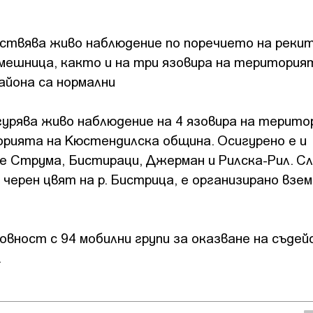
ствява живо наблюдение по поречието на реки
ешница, както и на три язовира на територия
айона са нормални
гурява живо наблюдение на 4 язовира на терито
орията на Кюстендилска община. Осигурено е и
е Струма, Бистираци, Джерман и Рилска-Рил. С
 черен цвят на р. Бистрица, е организирано взем
ост с 94 мобилни групи за оказване на съдей
.