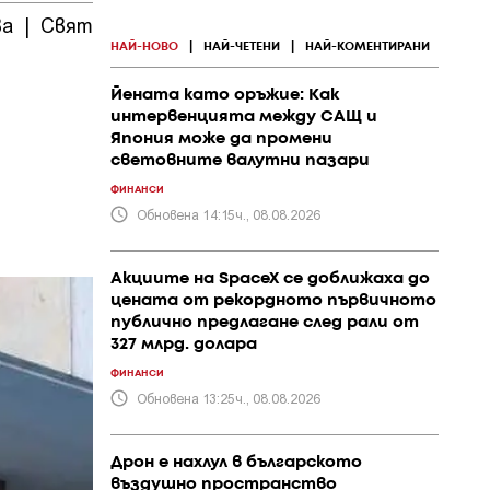
ва
|
Свят
|
ПР и
|
Политика
|
Общество
|
събития
НАЙ-НОВО
|
НАЙ-ЧЕТЕНИ
|
НАЙ-КОМЕНТИРАНИ
Йената като оръжие: Как
интервенцията между САЩ и
Япония може да промени
световните валутни пазари
ФИНАНСИ
Обновена 14:15ч., 08.08.2026
Акциите на SpaceX се доближаха до
цената от рекордното първичното
публично предлагане след рали от
327 млрд. долара
ФИНАНСИ
Обновена 13:25ч., 08.08.2026
Дрон е нахлул в българското
въздушно пространство