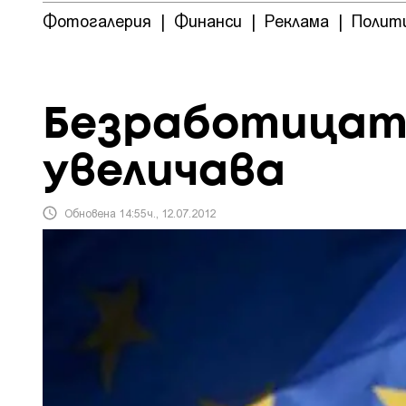
Фотогалерия
|
Финанси
|
Реклама
|
Полит
Безработицата
увеличава
Обновена 14:55ч., 12.07.2012