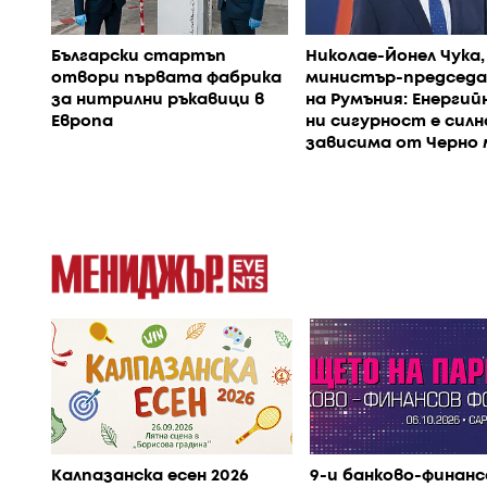
Български стартъп
Николае-Йонел Чука,
отвори първата фабрика
министър-председ
за нитрилни ръкавици в
на Румъния: Енерги
Европа
ни сигурност е силн
зависима от Черно 
Калпазанска есен 2026
9-и банково-финанс