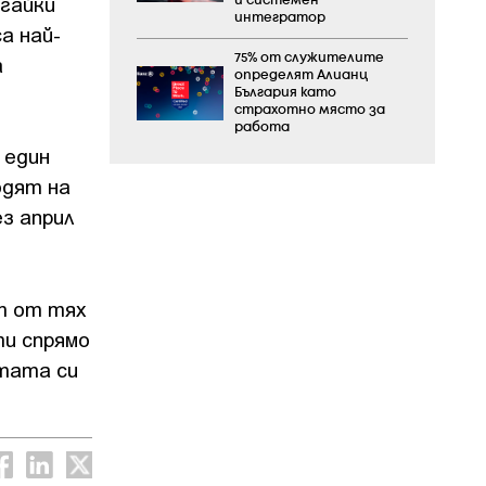
игайки
и системен
интегратор
а най-
а
75% от служителите
определят Алианц
България като
страхотно място за
работа
 един
одят на
з април
т от тях
ти спрямо
етата си