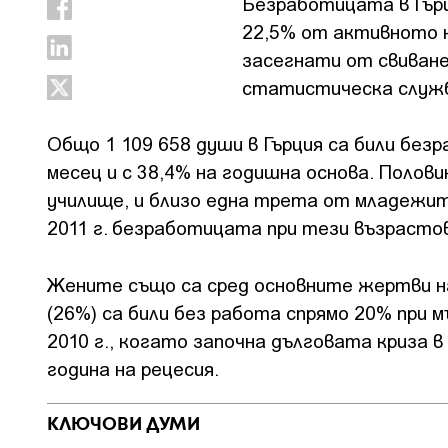
Безработицата в Гърц
22,5% от активното н
засегнати от свиван
статистическа служба
Общо 1 109 658 души в Гърция са били безр
месец и с 38,4% на годишна основа. Полов
училище, и близо една трета от младежите
2011 г. безработицата при тези възрастов
Жените също са сред основните жертви н
(26%) са били без работа спрямо 20% при 
2010 г., когато започна дълговата криза 
година на рецесия.
КЛЮЧОВИ ДУМИ