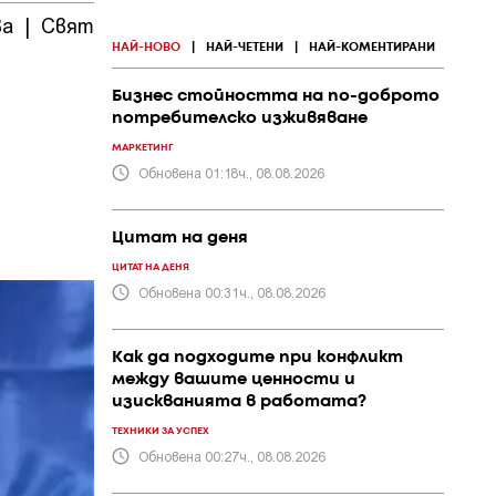
ва
|
Свят
|
ПР и
|
Политика
|
Общество
|
събития
НАЙ-НОВО
|
НАЙ-ЧЕТЕНИ
|
НАЙ-КОМЕНТИРАНИ
Бизнес стойността на по-доброто
потребителско изживяване
МАРКЕТИНГ
Обновена 01:18ч., 08.08.2026
Цитат на деня
ЦИТАТ НА ДЕНЯ
Обновена 00:31ч., 08.08.2026
Как да подходите при конфликт
между вашите ценности и
изискванията в работата?
ТЕХНИКИ ЗА УСПЕХ
Обновена 00:27ч., 08.08.2026