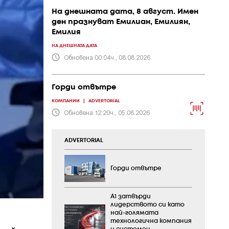
На днешната дата, 8 август. Имен
ден празнуват Емилиан, Емилиян,
Емилия
НА ДНЕШНАТА ДАТА
Обновена 00:04ч., 08.08.2026
Горди отвътре
КОМПАНИИ
|
ADVERTORIAL
Обновена 12:20ч., 05.08.2026
ADVERTORIAL
Горди отвътре
А1 затвърди
лидерството си като
най-голямата
технологична компания