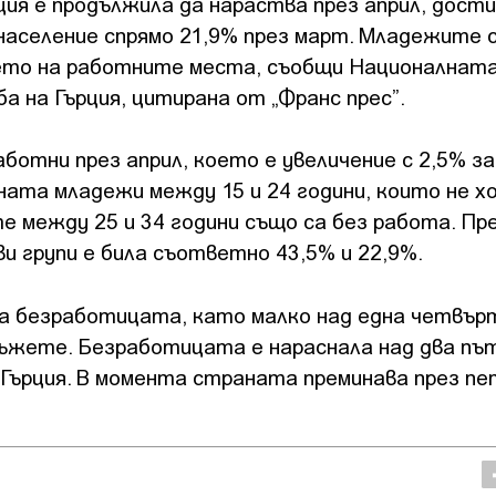
ия е продължила да нараства през април, дост
аселение спрямо 21,9% през март. Младежите с
ето на работните места, съобщи Националнат
 на Гърция, цитирана от „Франс прес”.
аботни през април, което е увеличение с 2,5% за
ината младежи между 15 и 24 години, които не х
 между 25 и 34 години също са без работа. Пре
и групи е била съответно 43,5% и 22,9%.
а безработицата, като малко над една четвър
мъжете. Безработицата е нараснала над два пъ
в Гърция. В момента страната преминава през п