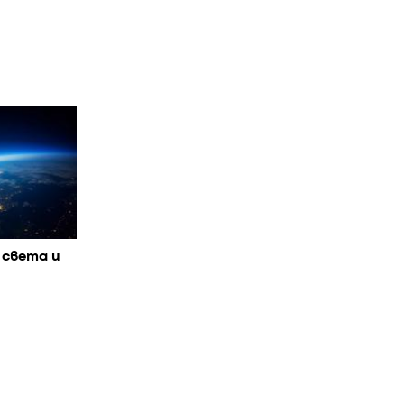
 света и