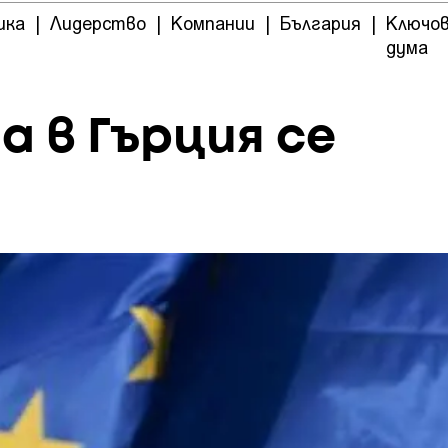
ика
|
Лидерство
|
Компании
|
България
|
Ключо
дума
 в Гърция се