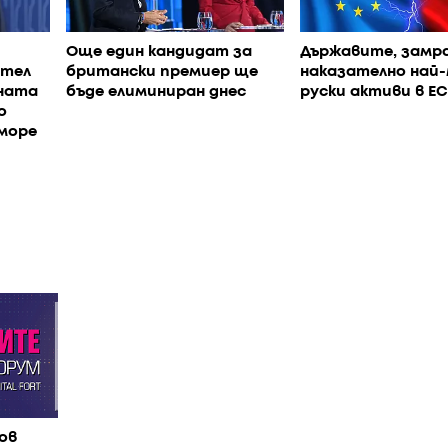
Още един кандидат за
Държавите, замр
ател
британски премиер ще
наказателно най
йната
бъде елиминиран днес
руски активи в ЕС
о
море
ов