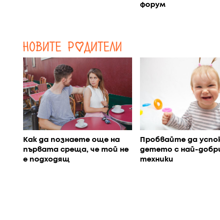
форум
Как да познаете още на
Пробвайте да успо
първата среща, че той не
детето с най-добр
е подходящ
техники