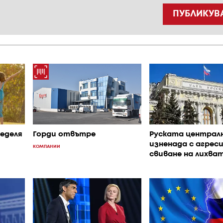
ПУБЛИКУВ
неделя
Горди отвътре
Руската централн
изненада с агрес
КОМПАНИИ
свиване на лихва