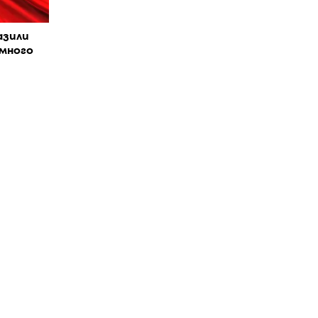
азили
-много