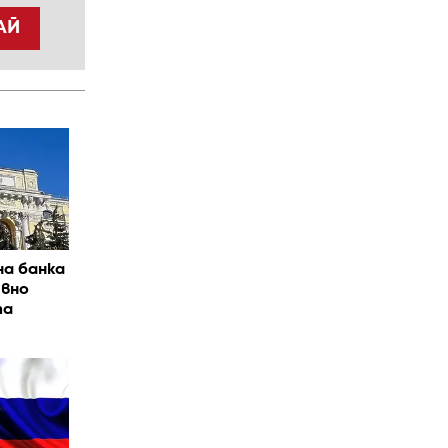
АЙ
а банка
ивно
та