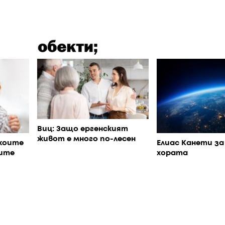
Виц: Защо ергенският
живот е много по-лесен
коите
Елиас Канети за
ите
хората