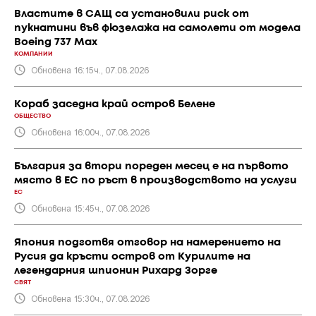
Властите в САЩ са установили риск от
пукнатини във фюзелажа на самолети от модела
Boeing 737 Max
КОМПАНИИ
Обновена 16:15ч., 07.08.2026
Кораб заседна край остров Белене
ОБЩЕСТВО
Обновена 16:00ч., 07.08.2026
България за втори пореден месец е на първото
място в ЕС по ръст в производството на услуги
ЕС
Обновена 15:45ч., 07.08.2026
Япония подготвя отговор на намерението на
Русия да кръсти остров от Курилите на
легендарния шпионин Рихард Зорге
СВЯТ
Обновена 15:30ч., 07.08.2026