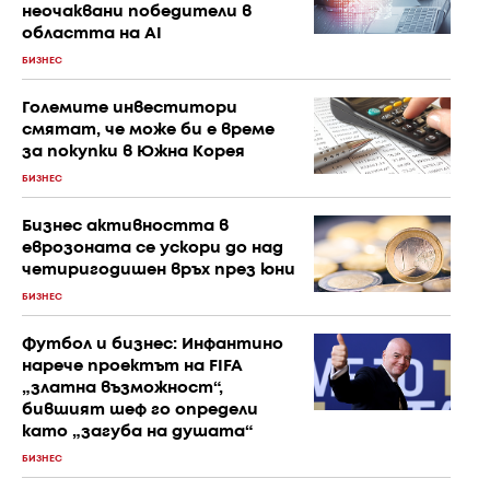
неочаквани победители в
областта на AI
БИЗНЕС
Големите инвеститори
смятат, че може би е време
за покупки в Южна Корея
БИЗНЕС
Бизнес активността в
еврозоната се ускори до над
четиригодишен връх през юни
БИЗНЕС
Футбол и бизнес: Инфантино
нарече проектът на FIFA
„златна възможност“,
бившият шеф го определи
като „загуба на душата“
БИЗНЕС