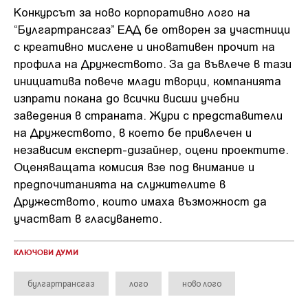
Конкурсът за ново корпоративно лого на
“Булгартрансгаз” ЕАД бе отворен за участници
с креативно мислене и иновативен прочит на
профила на Дружеството. За да въвлече в тази
инициатива повече млади творци, компанията
изпрати покана до всички висши учебни
заведения в страната. Жури с представители
на Дружеството, в което бе привлечен и
независим експерт-дизайнер, оцени проектите.
Оценяващата комисия взе под внимание и
предпочитанията на служителите в
Дружеството, които имаха възможност да
участват в гласуването.
КЛЮЧОВИ ДУМИ
булгартрансгаз
лого
ново лого