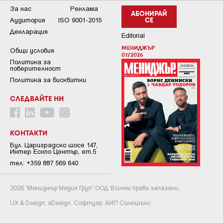
За нас
Реклама
АБОНИРАЙ
Аудитория
ISO 9001-2015
СЕ
Декларация
Editorial
МЕНИДЖЪР
Общи условия
07/2026
Пoлитикa зa
пoвepитeлнocт
Политика за бисквитки
СЛЕДВАЙТЕ НИ
КОНТАКТИ
Бул. Цариградско шосе 147,
Интер Ескпо Център, ет.5
тел: +359 887 569 640
2026 “Мениджър Медия Груп” ООД. Всички права запазени.
UX & Design:
eDesign
Софтуер:
АИП Солюшънс