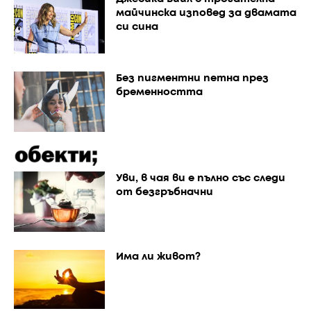
майчинска изповед за двамата
си сина
Без пигментни петна през
бременността
Уви, в чая ви е пълно със следи
от безгръбначни
Има ли живот?