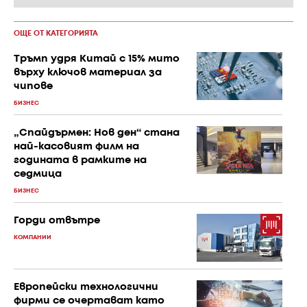
ОЩЕ ОТ КАТЕГОРИЯТА
Тръмп удря Китай с 15% мито
върху ключов материал за
чипове
БИЗНЕС
„Спайдърмен: Нов ден“ стана
най-касовият филм на
годината в рамките на
седмица
БИЗНЕС
Горди отвътре
КОМПАНИИ
Европейски технологични
фирми се очертават като