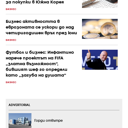
за покупки в Южна Корея
БИЗНЕС
Бизнес активността в
еврозоната се ускори до над
четиригодишен връх през юни
БИЗНЕС
Футбол и бизнес: Инфантино
нарече проектът на FIFA
„златна възможност“,
бившият шеф го определи
като „загуба на душата“
БИЗНЕС
ADVERTORIAL
Горди отвътре