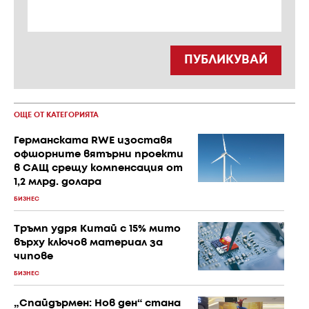
ПУБЛИКУВАЙ
ОЩЕ ОТ КАТЕГОРИЯТА
Германската RWE изоставя
офшорните вятърни проекти
в САЩ срещу компенсация от
1,2 млрд. долара
БИЗНЕС
Тръмп удря Китай с 15% мито
върху ключов материал за
чипове
БИЗНЕС
„Спайдърмен: Нов ден“ стана