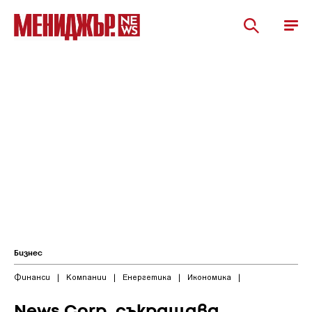
Бизнес
Финанси
|
Компании
|
Енергетика
|
Икономика
|
News Corp. съкращава