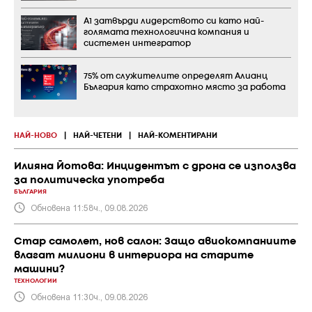
А1 затвърди лидерството си като най-
голямата технологична компания и
системен интегратор
75% от служителите определят Алианц
България като страхотно място за работа
НАЙ-НОВО
|
НАЙ-ЧЕТЕНИ
|
НАЙ-КОМЕНТИРАНИ
Илияна Йотова: Инцидентът с дрона се използва
за политическа употреба
БЪЛГАРИЯ
Обновена 11:58ч., 09.08.2026
Стар самолет, нов салон: Защо авиокомпаниите
влагат милиони в интериора на старите
машини?
ТЕХНОЛОГИИ
Обновена 11:30ч., 09.08.2026