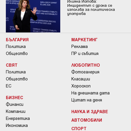
Илияна Йотова:
Инцидентът с дрона се
използва за политическа
употреба
БЪЛГАРИЯ
МАРКЕТИНГ
Политика
Реклама
Общество
ПР и събития
СВЯТ
ЛЮБОПИТНО
Политика
Фотогалерия
Общество
Класации
ЕС
Хороскоп
На днешната дата
БИЗНЕС
Цитат на деня
Финанси
Компании
НАУКА И ЗДРАВЕ
Енергетика
АВТОМОБИЛИ
Икономика
СПОРТ