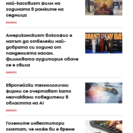
най-касовият филм на
годината в рамките на
седмица
БИЗНЕС
Американският боксофис е
напът да отбележи най-
добрата си година от
пандемията насам.
Филмовата аудитория обаче
се е свила
БИЗНЕС
Европейски технологични
фирми се очертават като
неочаквани победители в
областта на AI
БИЗНЕС
Големите инвеститори
смятат, че може би е време