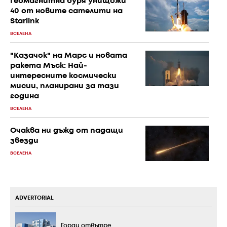
Геомагнитна буря унищожи
40 от новите сателити на
Starlink
ВСЕЛЕНА
"Казачок" на Марс и новата
ракета Мъск: Най-
интересните космически
мисии, планирани за тази
година
ВСЕЛЕНА
Очаква ни дъжд от падащи
звезди
ВСЕЛЕНА
ADVERTORIAL
Горди отвътре