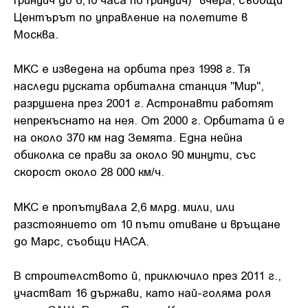
Центърът по управление на полетите в
Москва.
МКС е изведена на орбита през 1998 г. Тя
наследи руската орбитална станция "Мир",
разрушена през 2001 г. Астронавти работят
непрекъснато на нея.
От 2000 г. Орбитата й е
на около 370 км над Земята.
Една нейна
обиколка се прави за около 90 минути, със
скорост около 28 000 км/ч.
МКС е пропътувала 2,6 млрд. мили, или
разстоянието от 10 пъти отиване и връщане
до Марс, съобщи НАСА.
В строителството й, приключило през 2011 г.,
участват 16 държави, като най-голяма роля