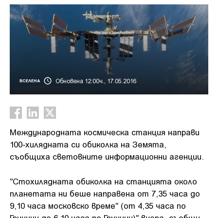
Обновена 12:00ч., 17.05.2016
ВСЕЛЕНА
Международната космическа станция направи
100-хилядната си обиколка на Земята,
съобщиха световните информационни агенции.
"Стохилядната обиколка на станцията около
планетата ни беше направена от 7,35 часа до
9,10 часа московско време" (от 4,35 часа по
Гринуич до 6,10 часа по Гринуич)" вчера, съобщи