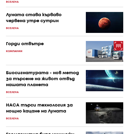
ВСЕЛЕНА
Луната става кърваво
червена утре сутрин
ВСЕЛЕНА
Горди отвътре
КОМПАНИИ
Биосигнатурата - нов метод
за търсене на живот отвъд
нашата планета
ВСЕЛЕНА
НАСА търси технология за
нощно кацане на Луната
ВСЕЛЕНА