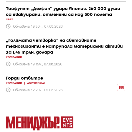
Тайфунът „Делфин“ удари Япония: 260 000 души
са евакуирани, отменени са над 500 полета
СВЯТ
Обновена 19:30ч., 07.08.2026
„Голямата четворка“ на световните
техногиганти е натрупала материални активи
за 1,46 трлн. долара
КОМПАНИИ
Обновена 19:15ч., 07.08.2026
Горди отвътре
КОМПАНИИ
|
ADVERTORIAL
Обновена 12:20ч., 05.08.2026