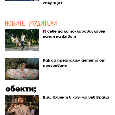
спедиция
15 съвета за по-здравословен
начин на живот
Как да предпазим детето от
прегряване
Виц: Клиент в кръчма във Враца