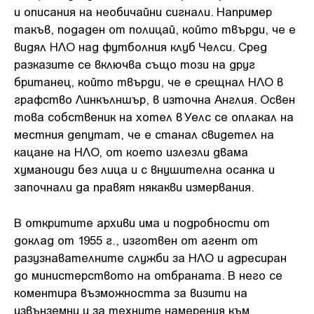
и описания на необичайни сигнали. Например
такъв, подаден от полицай, който твърди, че е
видял НЛО над футболния клуб Челси. Сред
разказите се включва също този на друг
британец, който твърди, че е срещнал НЛО в
графство Линкълншър, в източна Англия. Освен
това собственик на хотел в Уелс се оплакал на
местния депутат, че е станал свидетел на
кацане на НЛО, от което излезли двама
хуманоиди без лица и с внушителна осанка и
започнали да правят някакви измервания.
В откритите архиви има и подробности от
доклад от 1955 г., изготвен от агент от
разузнавателните служби за НЛО и адресиран
до министерството на отбраната. В него се
коментира възможността за визити на
извънземни и за техните намерения към