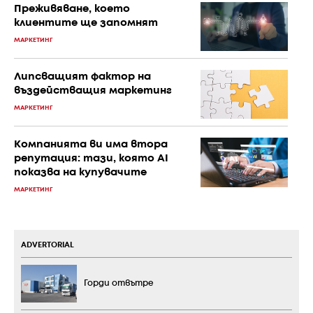
Преживяване, което
клиентите ще запомнят
МАРКЕТИНГ
Липсващият фактор на
въздействащия маркетинг
МАРКЕТИНГ
Компанията ви има втора
репутация: тази, която AI
показва на купувачите
МАРКЕТИНГ
ADVERTORIAL
Горди отвътре