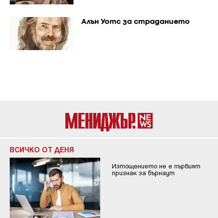
Алън Уотс за страданието
ВСИЧКО ОТ ДЕНЯ
Изтощението не е първият
признак за бърнаут