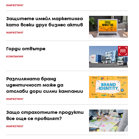
МАРКЕТИНГ
Защитете имейл маркетинга
като всеки друг бизнес актив
МАРКЕТИНГ
Горди отвътре
КОМПАНИИ
Разпиляната бранд
идентичност може да
отслаби дори силни кампании
МАРКЕТИНГ
Защо страхотните продукти
все още се провалят?
МАРКЕТИНГ