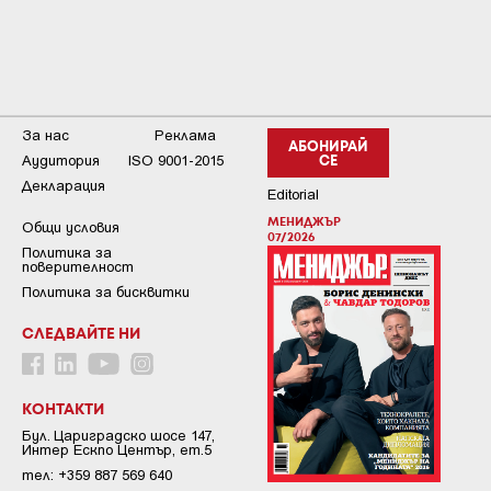
За нас
Реклама
АБОНИРАЙ
Аудитория
ISO 9001-2015
СЕ
Декларация
Editorial
МЕНИДЖЪР
Общи условия
07/2026
Пoлитикa зa
пoвepитeлнocт
Политика за бисквитки
СЛЕДВАЙТЕ НИ
КОНТАКТИ
Бул. Цариградско шосе 147,
Интер Ескпо Център, ет.5
тел: +359 887 569 640