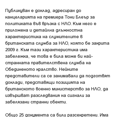
Публикуван е доклад, адресиран до
канцеларията на премиера Тони Блеър за
политиката във връзка с НЛО. Към него е
приложена и детайлна длъжностна
характеристика на служителите в
британската служба за НЛО, която бе закрита
2009 г. Към тази характеристика има
забележка, че това е била може би най-
странната правителствена служба на
Обединеното кралство. Нейните
представители са се занимавали да подготвят
доклади, представящи позицията на
британското военно министерство за НЛО, да
извършват разследвания на сигнали за
забелязани странни обекти.
Общо 25 документа са били разсекретени. Има