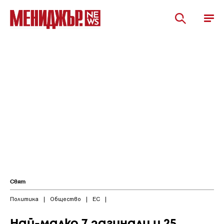
Свят
Политика
|
Общество
|
ЕС
|
Най-малко 7 загинали и 25