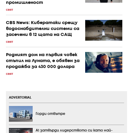
промишленост
СВЯТ
CBS News: Кибератаки срещу
водоснабдителни системи са
засечени в 12 щата на САЩ
СВЯТ
Родният дом на първия човек
стъпил на Луната, е обявен за
продажба за 430 000 долара
СВЯТ
ADVERTORIAL
Горди отвътре
А1 затвърди лидерството си като най-