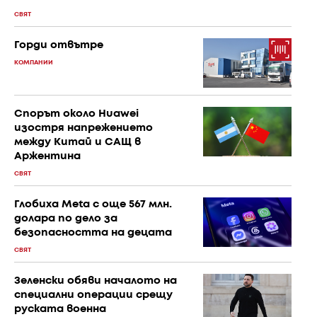
СВЯТ
Горди отвътре
КОМПАНИИ
Спорът около Huawei
изостря напрежението
между Китай и САЩ в
Аржентина
СВЯТ
Глобиха Meta с още 567 млн.
долара по дело за
безопасността на децата
СВЯТ
Зеленски обяви началото на
специални операции срещу
руската военна