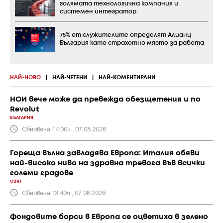
голямата технологична компания и
системен интегратор
75% от служителите определят Алианц
България като страхотно място за работа
НАЙ-НОВО
|
НАЙ-ЧЕТЕНИ
|
НАЙ-КОМЕНТИРАНИ
НОИ вече може да превежда обезщетения и по
Revolut
БЪЛГАРИЯ
Обновена 14:00ч., 07.08.2026
Гореща вълна завладява Европа: Италия обяви
най-високо ниво на здравна тревога във всички
големи градове
СВЯТ
Обновена 13:40ч., 07.08.2026
Фондовите борси в Европа се оцветиха в зелено