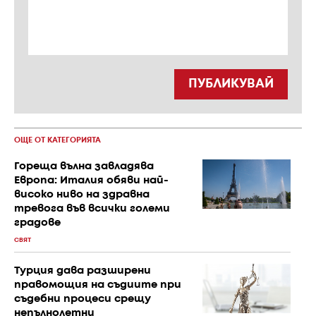
ПУБЛИКУВАЙ
ОЩЕ ОТ КАТЕГОРИЯТА
Гореща вълна завладява
Европа: Италия обяви най-
високо ниво на здравна
тревога във всички големи
градове
СВЯТ
Турция дава разширени
правомощия на съдиите при
съдебни процеси срещу
непълнолетни