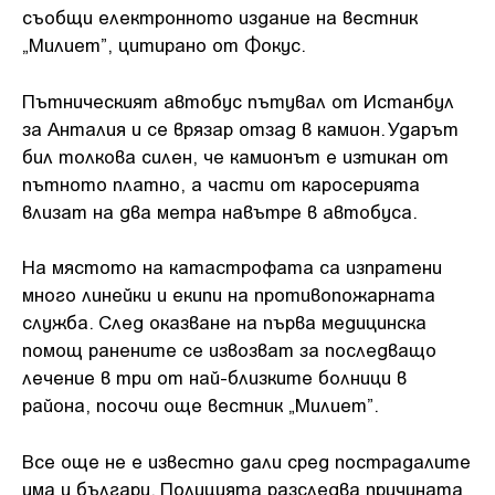
съобщи електронното издание на вестник
„Милиет”, цитирано от Фокус.
Пътническият автобус пътувал от Истанбул
за Анталия и се врязар отзад в камион. Ударът
бил толкова силен, че камионът е изтикан от
пътното платно, а части от каросерията
влизат на два метра навътре в автобуса.
На мястото на катастрофата са изпратени
много линейки и екипи на противопожарната
служба. След оказване на първа медицинска
помощ ранените се извозват за последващо
лечение в три от най-близките болници в
района, посочи още вестник „Милиет”.
Все още не е известно дали сред пострадалите
има и българи. Полицията разследва причината