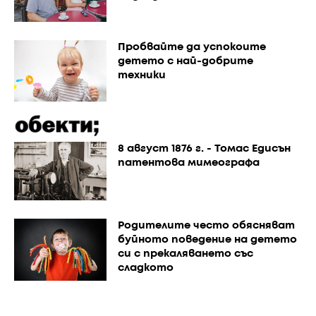
Пробвайте да успокоите
детето с най-добрите
техники
8 август 1876 г. - Томас Едисън
патентова мимеографа
Родителите често обясняват
буйното поведение на детето
си с прекаляването със
сладкото