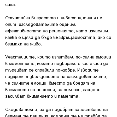
сила.
Отчитайки възрастта и инвестиционния им
опит, изследователите оценили
ефективността на решенията, като изчислили
каква е щяла да бъде възвръщаемостта, ако се
взимаха на живо.
Участниците, които изпитвали по-силни емоции
в моментите, когато подбирали с кои акции да
търгуват се справили по-добре. Изводите
подкрепят убеждението на изследователите,
че силните емоции, вместо да вредят на
вземането на решения, са полезни, защото
засилват вниманието и паметта.
Следователно, за да подобрят качеството на
вземаните решения, компаниите не трябва да