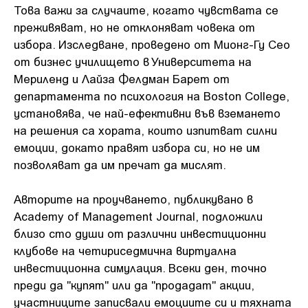
Това важи за случаите, когато чувствата се
преживяват, но не отклоняват човека от
избора. Изследване, проведено от Мионг-Гу Сео
от бизнес училището в Университета на
Мериленд и Лайза Фелдман Барет от
департамента по психология на Boston College,
установява, че най-ефективни във вземането
на решения са хората, които изпитват силни
емоции, докато правят избора си, но не им
позволяват да им пречат да мислят.
Авторите на проучването, публикувано в
Academy of Management Journal, подложили
близо сто души от различни инвестиционни
клубове на четириседмична виртуална
инвестиционна симулация. Всеки ден, точно
преди да "купят" или да "продадат" акции,
участниците записвали емоциите си и тяхната