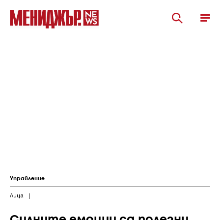
Управление
Лица
|
Силните емоции са полезни