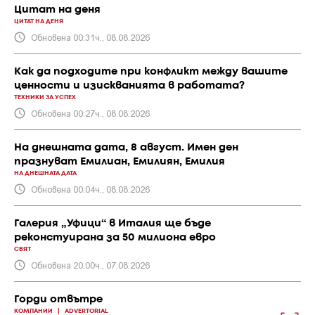
Цитат на деня
ЦИТАТ НА ДЕНЯ
Обновена 00:31ч., 08.08.2026
Как да подходите при конфликт между вашите
ценности и изискванията в работата?
ТЕХНИКИ ЗА УСПЕХ
Обновена 00:27ч., 08.08.2026
На днешната дата, 8 август. Имен ден
празнуват Емилиан, Емилиян, Емилия
НА ДНЕШНАТА ДАТА
Обновена 00:04ч., 08.08.2026
Галерия „Уфици“ в Италия ще бъде
реконстуирана за 50 милиона евро
СВЯТ
Обновена 20:00ч., 07.08.2026
Горди отвътре
КОМПАНИИ
|
ADVERTORIAL