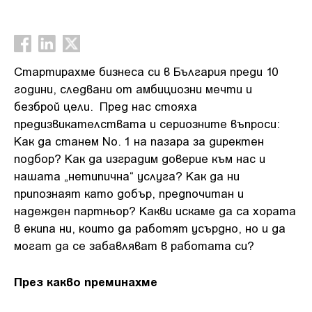
Стартирахме бизнеса си в България преди 10
години, следвани от амбициозни мечти и
безброй цели. Пред нас стояха
предизвикателствата и сериозните въпроси:
Как да станем Nо. 1 на пазара за директен
подбор? Как да изградим доверие към нас и
нашата „нетипична“ услуга? Как да ни
припознаят като добър, предпочитан и
надежден партньор? Какви искаме да са хората
в екипа ни, които да работят усърдно, но и да
могат да се забавляват в работата си?
През какво преминахме