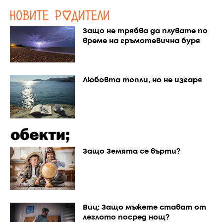
Защо не трябва да плувате по
време на гръмотевична буря
Любовта топли, но не изгаря
Защо Земята се върти?
Виц: Защо мъжете стават от
леглото посред нощ?