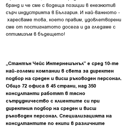
бранд и че сме с водеща позиции в екезкютив
сърч индустрията в България. И най-важното -
харесваме това, което правим, удовлетворени
сме от постигнатото досега и да гледаме с
оптимизъм в бъдещето!
„Стантън Чейс Интернешънъл” е сред 10-те
най-големи компании в света за директен
подбор на среден и висш ръководен персонал.
Общо 72 офиса в 45 страни, над 350
консултанти работят в тясно
сътрудничество с клиентите си при
директния подбор на среден и висш
ръководен персонал. Специализацията на
консултантите по екипи в различните