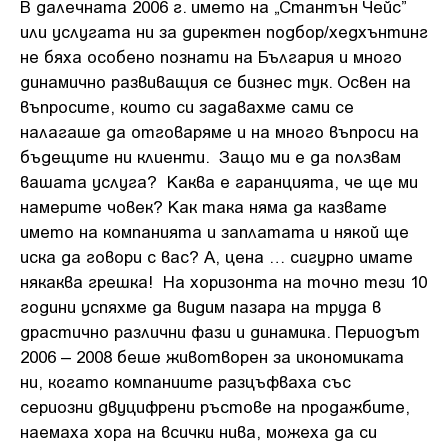
В далечната 2006 г. името на „Стантън Чейс”
или услугата ни за директен подбор/хедхънтинг
не бяха особено познати на България и много
динамично развиващия се бизнес тук. Освен на
въпросите, които си задавахме сами се
налагаше да отговаряме и на много въпроси на
бъдещите ни клиенти. Защо ми е да ползвам
вашата услуга? Каква е гаранцията, че ще ми
намерите човек? Как така няма да казвате
името на компанията и заплатата и някой ще
иска да говори с вас? А, цена … сигурно имате
някаква грешка! На хоризонта на точно тези 10
години успяхме да видим пазара на труда в
драстично различни фази и динамика. Периодът
2006 – 2008 беше животворен за икономиката
ни, когато компаниите разцъфваха със
сериозни двуцифрени ръстове на продажбите,
наемаха хора на всички нива, можеха да си