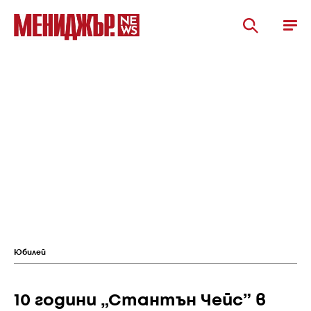
Юбилей
10 години „Стантън Чейс” в