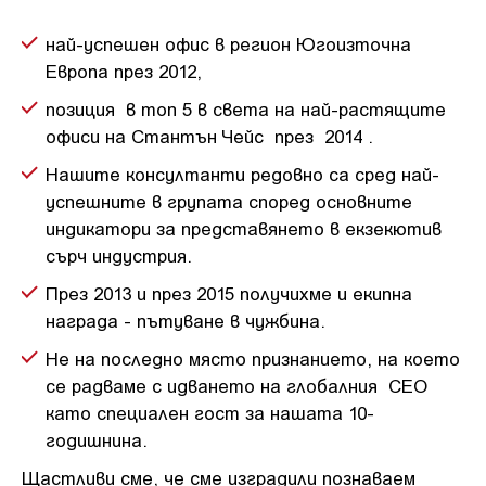
най-успешен офис в регион Югоизточна
Европа през 2012,
позиция в топ 5 в света на най-растящите
офиси на Стантън Чейс през 2014 .
Нашите консултанти редовно са сред най-
успешните в групата според основните
индикатори за представянето в екзекютив
сърч индустрия.
През 2013 и през 2015 получихме и екипна
награда - пътуване в чужбина.
Не на последно място признанието, на което
се радваме с идването на глобалния CЕО
като специален гост за нашата 10-
годишнина.
Щастливи сме, че сме изградили познаваем