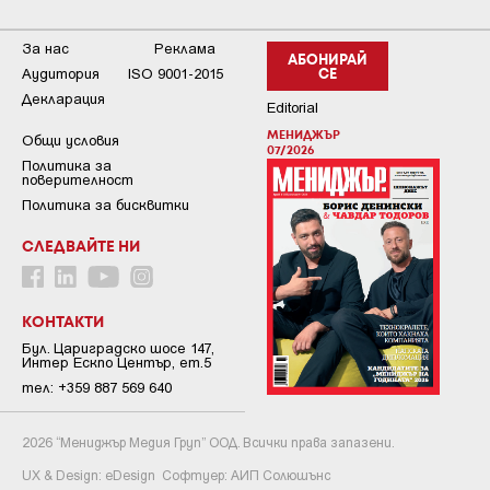
За нас
Реклама
АБОНИРАЙ
Аудитория
ISO 9001-2015
СЕ
Декларация
Editorial
МЕНИДЖЪР
Общи условия
07/2026
Пoлитикa зa
пoвepитeлнocт
Политика за бисквитки
СЛЕДВАЙТЕ НИ
КОНТАКТИ
Бул. Цариградско шосе 147,
Интер Ескпо Център, ет.5
тел: +359 887 569 640
2026 “Мениджър Медия Груп” ООД. Всички права запазени.
UX & Design:
eDesign
Софтуер:
АИП Солюшънс