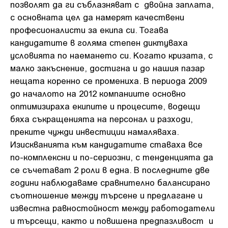
позволят да ги съблазняват с двойна заплата,
с основната цел да намерят качествени
професионалисти за екипа си. Тогава
кандидатите в голяма степен диктуваха
условията по наемането си. Когато кризата, с
малко закъснение, достигна и до нашия пазар
нещата коренно се промениха. В периода 2009
до началото на 2012 компаниите основно
оптимизираха екипите и процесите, водещи
бяха съкращенията на персонал и разходи,
преките чужди инвестиции намаляваха.
Изискванията към кандидатите ставаха все
по-комплексни и по-сериозни, с тенденцията да
се съчетават 2 роли в една. В последните две
години наблюдаваме сравнително балансирано
съотношение между търсене и предлагане и
известна равностойност между работодатели
и търсещи, както и повишена предпазливост и