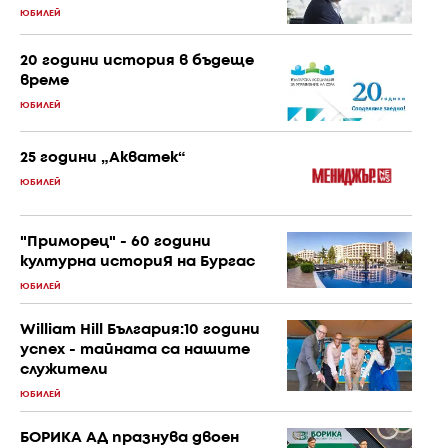
ЮБИЛЕЙ
20 години история в бъдеще
време
ЮБИЛЕЙ
25 години „Акватек“
ЮБИЛЕЙ
"Приморец" - 60 години
културна историЯ на Бургас
ЮБИЛЕЙ
William Hill България:10 години
успех - тайната са нашите
служители
ЮБИЛЕЙ
БОРИКА АД празнува двоен