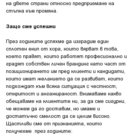
на двете страни относно предприемане на
стъпка към промяна.
Защо сме успешни
През годините успяхме да изградим един
сплотен екип от хора, които вярват в това,
което правят, които работят професионално и
градят собствен личен брандинг като част от
позиционирането им пред клиенти и кандидати,
които имат желанието да се развиват, които
подхождат към всяка ситуация с честност,
откритост и ангажираност. Внимаваме какво
обещаваме на клиентите ни, за да сме сигурни,
че можем да го доставим, но имаме и
достатъчно смелост да се целим високо.
Щастливи сме от признанията, които
получехме през годините: