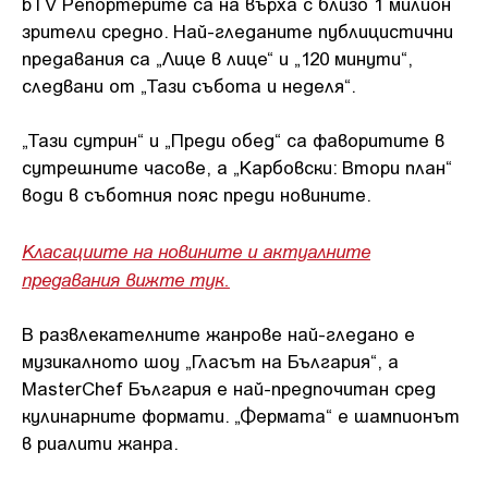
bTV Репортерите са на върха с близо 1 милион
зрители средно. Най-гледаните публицистични
предавания са „Лице в лице“ и „120 минути“,
следвани от „Тази събота и неделя“.
„Тази сутрин“ и „Преди обед“ са фаворитите в
сутрешните часове, а „Карбовски: Втори план“
води в съботния пояс преди новините.
Класациите на новините и актуалните
предавания вижте тук.
В развлекателните жанрове най-гледано е
музикалното шоу „Гласът на България“, а
MasterChef България е най-предпочитан сред
кулинарните формати. „Фермата“ е шампионът
в риалити жанра.