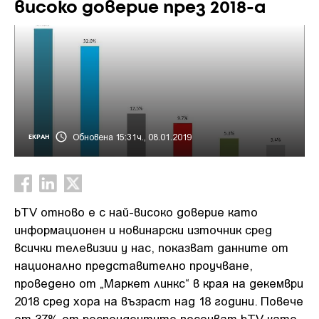
високо доверие през 2018-а
Обновена 15:31ч., 08.01.2019
ЕКРАН
bTV отново е с най-високо доверие като
информационен и новинарски източник сред
всички телевизии у нас, показват данните от
национално представително проучване,
проведено от „Маркет линкс“ в края на декември
2018 сред хора на възраст над 18 години. Повече
от 37% от респондентите посочват bTV като