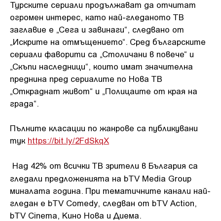
Турските сериали продължават да отчитат
огромен интерес, като най-гледаното ТВ
заглавие е „Сега и завинаги“, следвано от
„Искрите на отмъщението“. Сред българските
сериали фаворити са „Столичани в повече“ и
„Скъпи наследници“, които имат значителна
преднина пред сериалите по Нова ТВ
„Откраднат живот“ и „Полицаите от края на
града“.
Пълните класации по жанрове са публикувани
тук
https://bit.ly/2FdSkqX
Над 42% от всички ТВ зрители в България са
гледали предложенията на bTV
Media Group
миналата година. При тематичните канали най-
гледан е bTV Comedy, следван от bTV Action,
bTV Cinema, Кино Нова и Диема.