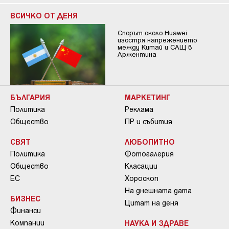
ВСИЧКО ОТ ДЕНЯ
Спорът около Huawei
изостря напрежението
между Китай и САЩ в
Аржентина
БЪЛГАРИЯ
МАРКЕТИНГ
Политика
Реклама
Общество
ПР и събития
СВЯТ
ЛЮБОПИТНО
Политика
Фотогалерия
Общество
Класации
ЕС
Хороскоп
На днешната дата
БИЗНЕС
Цитат на деня
Финанси
Компании
НАУКА И ЗДРАВЕ