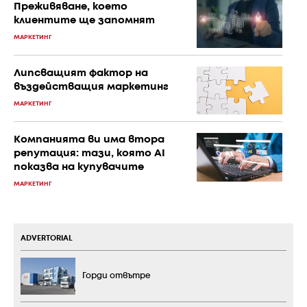
Преживяване, което
клиентите ще запомнят
МАРКЕТИНГ
Липсващият фактор на
въздействащия маркетинг
МАРКЕТИНГ
Компанията ви има втора
репутация: тази, която AI
показва на купувачите
МАРКЕТИНГ
ADVERTORIAL
Горди отвътре