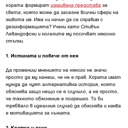
хората формират
изкривена представа
за
света, която може да засегне всички сфери на
живота им. Има ли начин да се справим с
дезинформацията? Учени като Стивън
Левандофски и колегите му посочват няколко
стъпки.
1. Истината и повече от нея
Да промениш мнението на някого не значи
просто да му кажеш, че не е прав. Хората имат
нужда да чуят алтернативна история, която
обяснява защо нещо се е случило, а не просто,
че тяхното обяснение е погрешно. То би
трябвало в идеалния случай да обяснява и каква
е мотивацията за лъжата.
2. Кратко и ясно