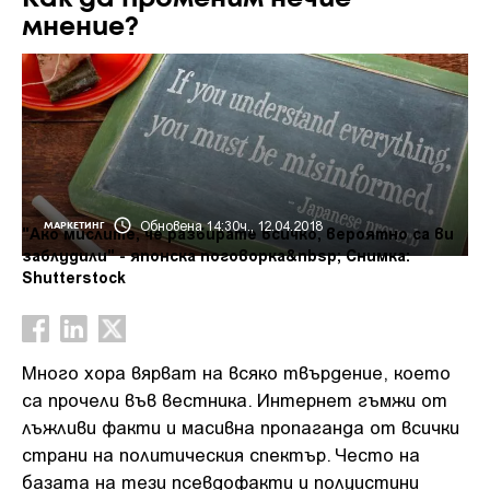
мнение?
Обновена 14:30ч., 12.04.2018
МАРКЕТИНГ
"Ако мислите, че разбирате всичко, вероятно са ви
заблудили" - японска поговорка&nbsp; Снимка:
Shutterstock
Много хора вярват на всяко твърдение, което
са прочели във вестника. Интернет гъмжи от
лъжливи факти и масивна пропаганда от всички
страни на политическия спектър. Често на
базата на тези псевдофакти и полуистини