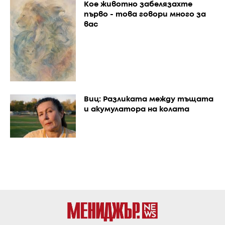
Кое животно забелязахте
първо - това говори много за
вас
Виц: Разликата между тъщата
и акумулатора на колата