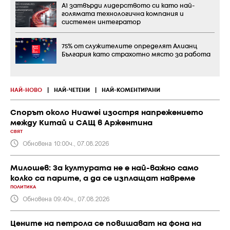
А1 затвърди лидерството си като най-
голямата технологична компания и
системен интегратор
75% от служителите определят Алианц
България като страхотно място за работа
НАЙ-НОВО
|
НАЙ-ЧЕТЕНИ
|
НАЙ-КОМЕНТИРАНИ
Спорът около Huawei изостря напрежението
между Китай и САЩ в Аржентина
СВЯТ
Обновена 10:00ч., 07.08.2026
Милошев: За културата не е най-важно само
колко са парите, а да се изплащат навреме
ПОЛИТИКА
Обновена 09:40ч., 07.08.2026
Цените на петрола се повишават на фона на