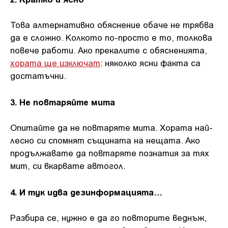
Това алтернативно обяснение обаче не трябва
да е сложно. Колкото по-просто е то, толкова
повече работи. Ако прекалите с обясненията,
хората ще изключат
: няколко ясни факта са
достатъчни.
3. Не повтаряйте мита
Опитайте да не повтаряте мита. Хората най-
лесно си спомнят същината на нещата. Ако
продължавате да повтаряте познатия за тях
мит, си вкарвате автогол.
4. И тук идва дезинформацията…
Разбира се, нужно е да го повторите веднъж,