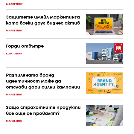
МАРКЕТИНГ
Защитете имейл маркетинга
като всеки друг бизнес актив
МАРКЕТИНГ
Горди отвътре
КОМПАНИИ
Разпиляната бранд
идентичност може да
отслаби дори силни кампании
МАРКЕТИНГ
Защо страхотните продукти
все още се провалят?
МАРКЕТИНГ