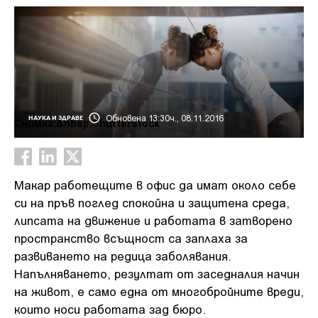
Обновена 13:30ч., 08.11.2016
НАУКА И ЗДРАВЕ
Снимка:&nbsp;Shutterstock
Макар работещите в офис да имат около себе
си на пръв поглед спокойна и защитена среда,
липсата на движение и работата в затворено
пространство всъщност са заплаха за
развиването на редица заболявания.
Напълняването, резултат от заседналия начин
на живот, е само една от многобройните вреди,
които носи работата зад бюро.