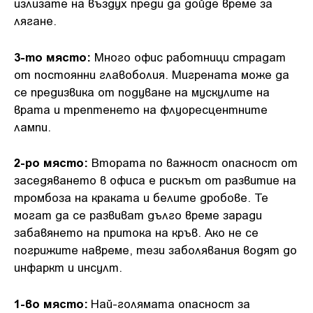
излизате на въздух преди да дойде време за
лягане.
3-то място:
Много офис работници страдат
от постоянни главоболия. Мигрената може да
се предизвика от подуване на мускулите на
врата и трептенето на флуоресцентните
лампи.
2-ро място:
Втората по важност опасност от
заседяването в офиса е рискът от развитие на
тромбоза на краката и белите дробове. Те
могат да се развиват дълго време заради
забавянето на притока на кръв. Ако не се
погрижите навреме, тези заболявания водят до
инфаркт и инсулт.
1-во място:
Най-голямата опасност за