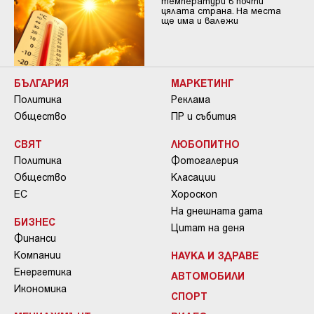
температури в почти
цялата страна. На места
ще има и валежи
БЪЛГАРИЯ
МАРКЕТИНГ
Политика
Реклама
Общество
ПР и събития
СВЯТ
ЛЮБОПИТНО
Политика
Фотогалерия
Общество
Класации
ЕС
Хороскоп
На днешната дата
БИЗНЕС
Цитат на деня
Финанси
Компании
НАУКА И ЗДРАВЕ
Енергетика
АВТОМОБИЛИ
Икономика
СПОРТ