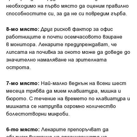
необходимо на първо място да оценим правилно
способностите си, за да не си повредим гърба.
8-мо място:
Друг рисков фактор за офис
работниците е почти осемчасовото взиране
в монитора. Лекарите предупреждават, че
липсата на почивка за окото може да доведе до
значително намаляване на зрителната
острота.
7-мо място:
Най-малко веднъж на всеки шест
месеца трябва да мием клавиатура, мишка и
бюрото. С течение на времето по клавиатура и
мишката се натрупва огромно количество
болестотворни микроби.
6-то място:
Лекарите препоръчват да
обърнем внимание на организацията на