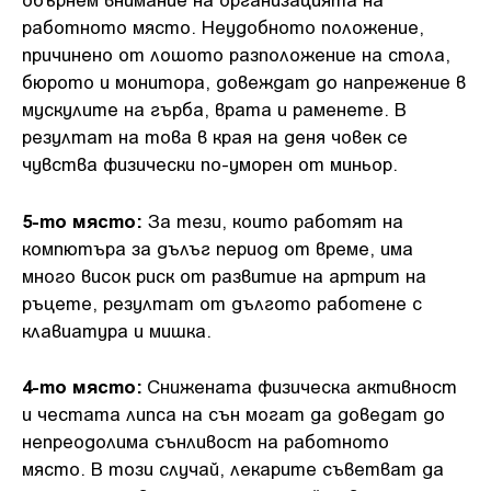
работното място. Неудобното положение,
причинено от лошото разположение на стола,
бюрото и монитора, довеждат до напрежение в
мускулите на гърба, врата и раменете. В
резултат на това в края на деня човек се
чувства физически по-уморен от миньор.
5-то място:
За тези, които работят на
компютъра за дълъг период от време, има
много висок риск от развитие на артрит на
ръцете, резултат от дългото работене с
клавиатура и мишка.
4-то място:
Снижената физическа активност
и честата липса на сън могат да доведат до
непреодолима сънливост на работното
място. В този случай, лекарите съветват да