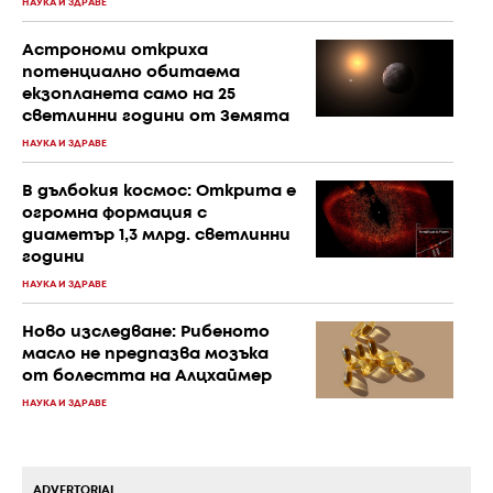
НАУКА И ЗДРАВЕ
Астрономи откриха
потенциално обитаема
екзопланета само на 25
светлинни години от Земята
НАУКА И ЗДРАВЕ
В дълбокия космос: Открита е
огромна формация с
диаметър 1,3 млрд. светлинни
години
НАУКА И ЗДРАВЕ
Ново изследване: Рибеното
масло не предпазва мозъка
от болестта на Алцхаймер
НАУКА И ЗДРАВЕ
ADVERTORIAL