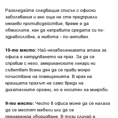
Разгледайте следващия списък с офисни
заболявания и ако още не сте предприели
някакво противодействие, време е да
обмислите, как да направите средата си по-
здравословна, а живота - по-активен.
10-то място:
Най-незабележимата атака за
офиса е натрупването на прах. За да се
справим с него, американските лекари ни
съветват всеки ден да се прави мокро
почистване на помещенията. В края на
краищата прахът не само вреди на
дихателните органи, но е носител на микроби.
9-то място:
Често в офиса може да се налага
да се местят мебели или да се
пренарежда оборудване. В този случай е