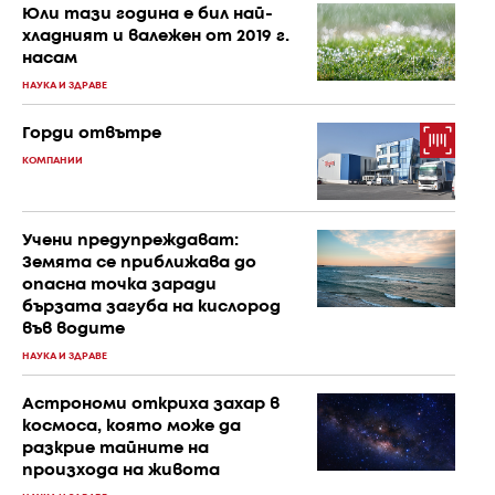
Юли тази година е бил най-
хладният и валежен от 2019 г.
насам
НАУКА И ЗДРАВЕ
Горди отвътре
КОМПАНИИ
Учени предупреждават:
Земята се приближава до
опасна точка заради
бързата загуба на кислород
във водите
НАУКА И ЗДРАВЕ
Астрономи откриха захар в
космоса, която може да
разкрие тайните на
произхода на живота